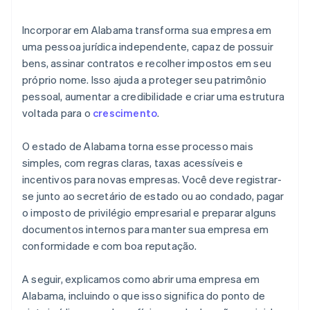
da chegada do EIN
Compra de ações de fundador sem dinheiro em
Incorporar em Alabama transforma sua empresa em
espécie
uma pessoa jurídica independente, capaz de possuir
bens, assinar contratos e recolher impostos em seu
Declaração automática de opção fiscal 83(b)
próprio nome. Isso ajuda a proteger seu patrimônio
Documentos legais de empresas de padrão
pessoal, aumentar a credibilidade e criar uma estrutura
internacional
voltada para o
crescimento
.
Um ano gratuito de Stripe Payments e US$ 50 mil
O estado de Alabama torna esse processo mais
em créditos e descontos de parceiros
simples, com regras claras, taxas acessíveis e
incentivos para novas empresas. Você deve registrar-
se junto ao secretário de estado ou ao condado, pagar
o imposto de privilégio empresarial e preparar alguns
documentos internos para manter sua empresa em
conformidade e com boa reputação.
A seguir, explicamos como abrir uma empresa em
Alabama, incluindo o que isso significa do ponto de