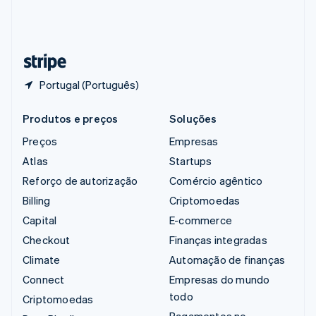
Suíça
Deutsch
Français
Italiano
English
Tailândia
ไทย
English
Portugal (Português)
Produtos e preços
Soluções
Preços
Empresas
Atlas
Startups
Reforço de autorização
Comércio agêntico
Billing
Criptomoedas
Capital
E-commerce
Checkout
Finanças integradas
Climate
Automação de finanças
Connect
Empresas do mundo
todo
Criptomoedas
Pagamentos no