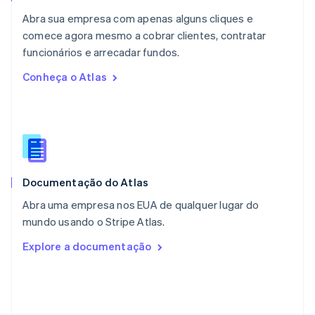
Noruega
Abra sua empresa com apenas alguns cliques e
English
comece agora mesmo a cobrar clientes, contratar
Nova Zelândia
English
funcionários e arrecadar fundos.
Países Baixos
Conheça o Atlas
Nederlands
English
Polônia
English
Portugal
Português
English
RAE de Hong Kong, China
English
简体中文
Documentação do Atlas
Reino Unido
English
Abra uma empresa nos EUA de qualquer lugar do
República Tcheca
mundo usando o Stripe Atlas.
English
Romênia
Explore a documentação
English
Singapura
English
简体中文
Suécia
Svenska
English