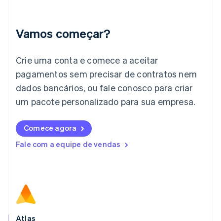
Índia
English
Irlanda
Vamos começar?
English
Itália
Crie uma conta e comece a aceitar
Italiano
English
Japão
pagamentos sem precisar de contratos nem
日本語
English
dados bancários, ou fale conosco para criar
Letônia
English
um pacote personalizado para sua empresa.
Liechtenstein
Deutsch
English
Comece agora
Lituânia
English
Fale com a equipe de vendas
Luxemburgo
Français
Deutsch
English
Malásia
English
简体中文
Malta
English
México
Español
English
Atlas