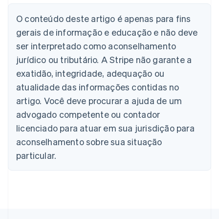
Alemanha
O conteúdo deste artigo é apenas para fins
Deutsch
English
Austrália
gerais de informação e educação e não deve
English
ser interpretado como aconselhamento
Áustria
jurídico ou tributário. A Stripe não garante a
Deutsch
English
Bélgica
exatidão, integridade, adequação ou
Nederlands
Français
Deutsch
English
atualidade das informações contidas no
Brasil
Português
English
artigo. Você deve procurar a ajuda de um
Bulgária
advogado competente ou contador
English
Canadá
licenciado para atuar em sua jurisdição para
English
Français
aconselhamento sobre sua situação
China continental
particular.
简体中文
English
Chipre
English
Croácia
English
Italiano
Dinamarca
English