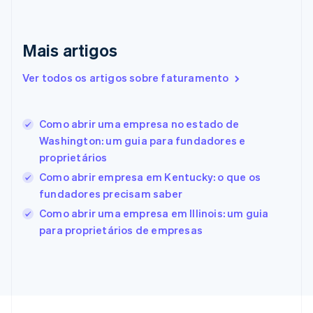
Emirados Árabes Unidos
English
Eslováquia
Mais artigos
English
Eslovênia
Ver todos os artigos sobre faturamento
English
Italiano
Espanha
Español
English
Como abrir uma empresa no estado de
Estados Unidos
Washington: um guia para fundadores e
English
Español
简体中文
Estônia
proprietários
English
Como abrir empresa em Kentucky: o que os
Finlândia
fundadores precisam saber
English
Svenska
França
Como abrir uma empresa em Illinois: um guia
Français
English
para proprietários de empresas
Gibraltar
English
Grécia
English
Hungria
English