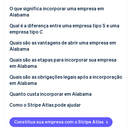
Veja o que está chegando
O que significa incorporar uma empresa em
Radar
Alabama
Ecossistema
Prevenção de fraudes
Qual é a diferença entre uma empresa tipo S e uma
Parceiros
Atlas
empresa tipo C
Stripe App Marketplace
Incorporação de startups
Climate
Empresas tipo C
Quais são as vantagens de abrir uma empresa em
Remoção de carbono
Alabama
Empresas tipo S
Identity
Quais são as etapas para incorporar sua empresa
Verificação de identidade
em Alabama
Quais são as obrigações legais após a incorporação
em Alabama
Quanto custa incorporar em Alabama
Stripe Sessions 2026
Veja como a Stripe está construindo a infraestrutura econ
Como o Stripe Atlas pode ajudar
Assista agora
Como se inscrever no Atlas
Constitua sua empresa com o Stripe Atlas
Aceite pagamentos e opere financeiramente antes