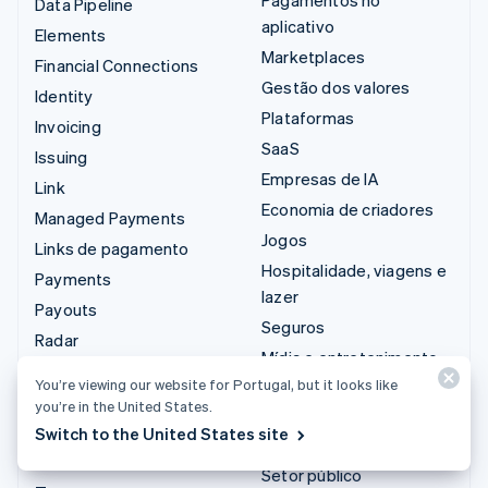
Data Pipeline
aplicativo
Elements
Marketplaces
Financial Connections
Gestão dos valores
Identity
Plataformas
Invoicing
SaaS
Issuing
Empresas de IA
Link
Economia de criadores
Managed Payments
Jogos
Links de pagamento
Hospitalidade, viagens e
Payments
lazer
Payouts
Seguros
Radar
Mídia e entretenimento
Revenue Recognition
You’re viewing our website for Portugal, but it looks like
Organizações sem fins
Stripe Sigma
you’re in the United States.
lucrativos
Tax
Switch to the United States site
Serviços profissionais
Terminal
Setor público