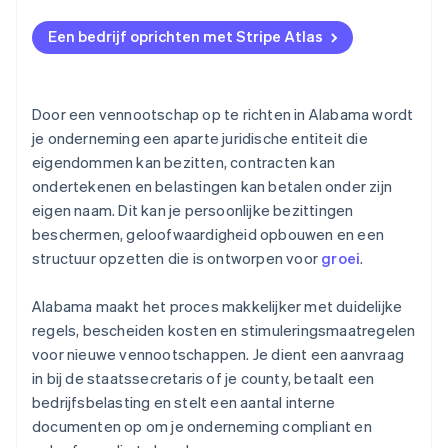
Aanmelden bij Atlas
Een bedrijf oprichten met Stripe Atlas
Betalingen accepteren en bankieren voordat je EIN-
nummer arriveert
Aankoop van aandelen door de oprichter zonder
Door een vennootschap op te richten in Alabama wordt
contant geld
je onderneming een aparte juridische entiteit die
eigendommen kan bezitten, contracten kan
Automatische indiening van
ondertekenen en belastingen kan betalen onder zijn
belastingkeuzeformulier 83(b)
eigen naam. Dit kan je persoonlijke bezittingen
Juridische bedrijfsdocumenten van wereldklasse
beschermen, geloofwaardigheid opbouwen en een
structuur opzetten die is ontworpen voor
groei
.
Een gratis jaar Stripe Payments, plus $ 50.000 aan
partnervoordelen en kortingen
Alabama maakt het proces makkelijker met duidelijke
regels, bescheiden kosten en stimuleringsmaatregelen
voor nieuwe vennootschappen. Je dient een aanvraag
in bij de staatssecretaris of je county, betaalt een
bedrijfsbelasting en stelt een aantal interne
documenten op om je onderneming compliant en