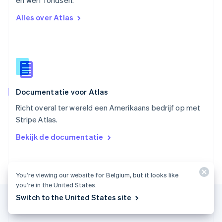
en werf fondsen.
Slovenië
Alles over Atlas
English
Italiano
Slowakije
English
Spanje
Español
English
Thailand
ไทย
English
Documentatie voor Atlas
Tsjechië
English
Richt overal ter wereld een Amerikaans bedrijf op met
Vasteland van China
Stripe Atlas.
简体中文
English
Verenigd Koninkrijk
Bekijk de documentatie
English
Verenigde Arabische Emiraten
English
Verenigde Staten
You’re viewing our website for Belgium, but it looks like
English
Español
简体中文
you’re in the United States.
Zweden
Switch to the United States site
Svenska
English
Zwitserland
Deutsch
Français
Italiano
English