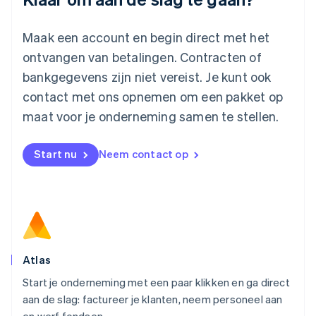
Maleisië
English
简体中文
Maak een account en begin direct met het
Malta
ontvangen van betalingen. Contracten of
English
Mexico
bankgegevens zijn niet vereist. Je kunt ook
Español
English
contact met ons opnemen om een pakket op
Nederland
maat voor je onderneming samen te stellen.
Nederlands
English
Nieuw-Zeeland
English
Start nu
Neem contact op
Noorwegen
English
Oostenrijk
Deutsch
English
Polen
English
Portugal
Português
English
Atlas
Roemenië
Start je onderneming met een paar klikken en ga direct
English
aan de slag: factureer je klanten, neem personeel aan
Singapore
English
简体中文