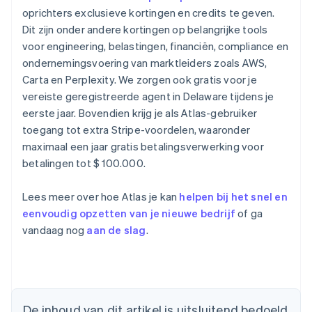
oprichters exclusieve kortingen en credits te geven.
Dit zijn onder andere kortingen op belangrijke tools
voor engineering, belastingen, financiën, compliance en
ondernemingsvoering van marktleiders zoals AWS,
Carta en Perplexity. We zorgen ook gratis voor je
vereiste geregistreerde agent in Delaware tijdens je
eerste jaar. Bovendien krijg je als Atlas-gebruiker
toegang tot extra Stripe-voordelen, waaronder
maximaal een jaar gratis betalingsverwerking voor
betalingen tot $ 100.000.
Lees meer over hoe Atlas je kan
helpen bij het snel en
eenvoudig opzetten van je nieuwe bedrijf
of ga
vandaag nog
aan de slag
.
Australië
English
België
De inhoud van dit artikel is uitsluitend bedoeld