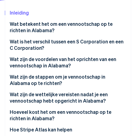
Oprichting van een start-up
Inleiding
Climate
Ecosysteem
CO₂-verwijdering
Wat betekent het om een vennootschap op te
Partners
Identity
richten in Alabama?
Stripe App Marketplace
Online identiteitsverificatie
Wat is het verschil tussen een S Corporation en een
C Corporation?
C Corporations
Wat zijn de voordelen van het oprichten van een
vennootschap in Alabama?
S Corporations
Stripe Sessions 2026
Ontdek hoe Stripe de economische infrastructuu
Wat zijn de stappen om je vennootschap in
Nu bekijken
Alabama op te richten?
Wat zijn de wettelijke vereisten nadat je een
vennootschap hebt opgericht in Alabama?
Hoeveel kost het om een vennootschap op te
richten in Alabama?
Hoe Stripe Atlas kan helpen