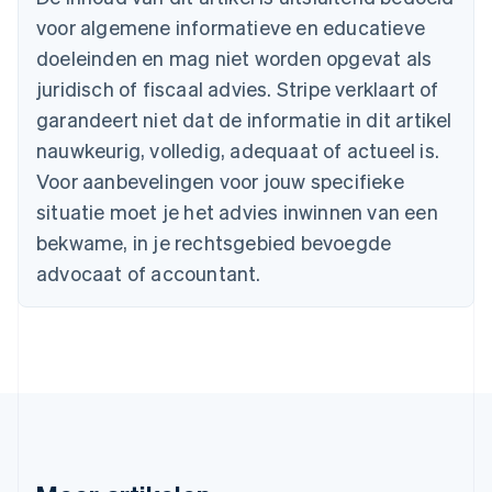
Nederlands
Français
Deutsch
English
voor algemene informatieve en educatieve
Brazilië
Português
English
doeleinden en mag niet worden opgevat als
Bulgarije
juridisch of fiscaal advies. Stripe verklaart of
English
Canada
garandeert niet dat de informatie in dit artikel
English
Français
nauwkeurig, volledig, adequaat of actueel is.
Cyprus
Voor aanbevelingen voor jouw specifieke
English
Denemarken
situatie moet je het advies inwinnen van een
English
bekwame, in je rechtsgebied bevoegde
Duitsland
advocaat of accountant.
Deutsch
English
Estland
English
Finland
English
Svenska
Frankrijk
Français
English
Gibraltar
English
Griekenland