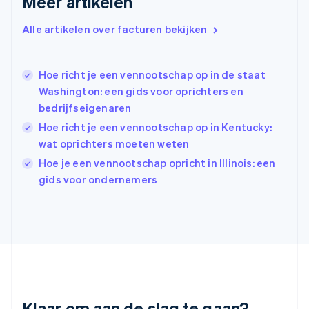
Meer artikelen
English
Hongarije
Alle artikelen over facturen bekijken
English
Hongkong SAR, China
English
简体中文
Ierland
Hoe richt je een vennootschap op in de staat
English
Washington: een gids voor oprichters en
India
bedrijfseigenaren
English
Hoe richt je een vennootschap op in Kentucky:
Italië
Italiano
English
wat oprichters moeten weten
Japan
Hoe je een vennootschap opricht in Illinois: een
日本語
English
gids voor ondernemers
Kroatië
English
Italiano
Letland
English
Liechtenstein
Deutsch
English
Litouwen
English
Luxemburg
Klaar om aan de slag te gaan?
Français
Deutsch
English