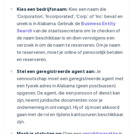
Kies een bedrijfsnaam:
Kies een naam die
‘Corporation’, ‘Incorporated’, ‘Corp.’ of ‘Inc.’ bevat en
uniek is in Alabama. Gebruik de
Business Entity
Search
van de staatssecretaris om te checken of
de naam beschikbaar is en dien vervolgens een
verzoek in om de naam te reserveren. Om je naam
te reserveren, moet je online of persoonlijk betalen
en reserveren.
Stel een geregistreerde agent aan:
Je
vennootschap moet een geregistreerde agent met
een fysiek adres in Alabama (geen postbussen)
opgeven. De agent, die een persoon of dienst kan
zijn, neemt juridische documenten voor je
onderneming in ontvangst. Hij of zij moet akkoord
gaan met de rol en tijdens kantooruren beschikbaar
zijn.
Maak je statuten op:
Dien een
oprichtingsakte
in,