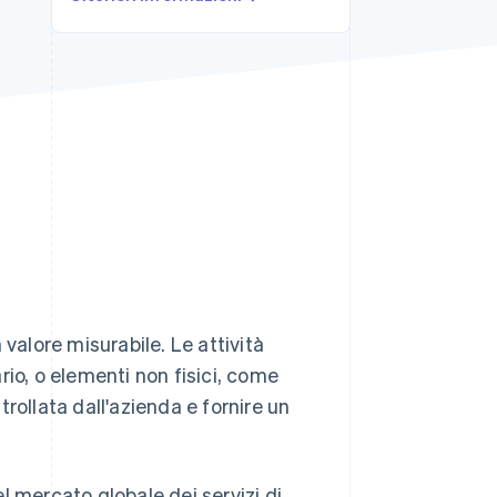
Stripe Sessions 2026
Scopri come Stripe sta
costruendo
l'infrastruttura
economica per l'IA.
Guarda ora
valore misurabile. Le attività
io, o elementi non fisici, come
rollata dall'azienda e fornire un
el mercato globale dei servizi di