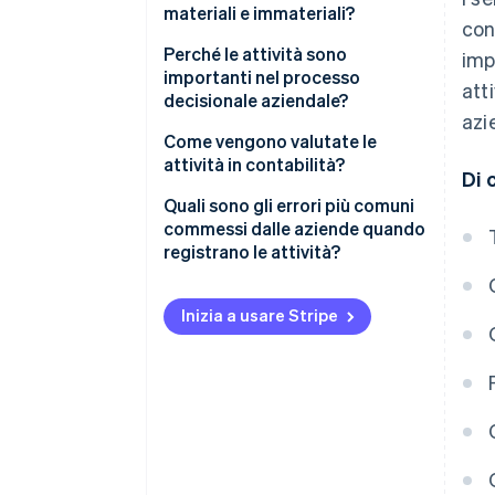
materiali e immateriali?
con
Perché le attività sono
imp
importanti nel processo
att
decisionale aziendale?
azi
Come vengono valutate le
attività in contabilità?
Di 
Costo storico
Quali sono gli errori più comuni
commessi dalle aziende quando
Valore equo di mercato
registrano le attività?
Ammortamento
Inizia a usare Stripe
Deterioramento