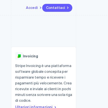
Accedi
Contattaci
Risorse
Ecosistema
Recapiti
me e marketplace
Altro
Integrazioni app
Partner
Contattaci
Product roadmap
ns
Esempi di codice
Stripe App Marketplace
Diventa nostro partner
Scopri cosa ti aspetta
 piattaforme
Blog per sviluppatori
 platforms
ibero
Stato dell'API
Radar
ari integrati
Prevenzione delle frodi
Invoicing
 fisiche
Atlas
Costituzione di start-up
Stripe Invoicing è una piattaforma
software globale concepita per
Climate
Rimozione del carbonio
risparmiare tempo e ricevere i
pagamenti più velocemente. Crea
Identity
Verifica online dell'identità
ricevute e inviale ai clienti in pochi
minuti senza scrivere una sola riga
di codice.
Ulteriori informazioni