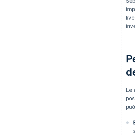
Seb
imp
liv
inv
Pe
d
Le 
pos
può