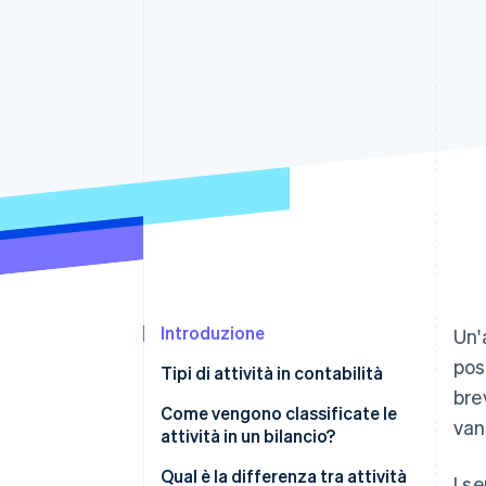
Link
Pagamento accelerato
Financial Connections
Conti finanziari collegati
Introduzione
Un'
pos
Tipi di attività in contabilità
bre
Come vengono classificate le
van
attività in un bilancio?
Qual è la differenza tra attività
I s