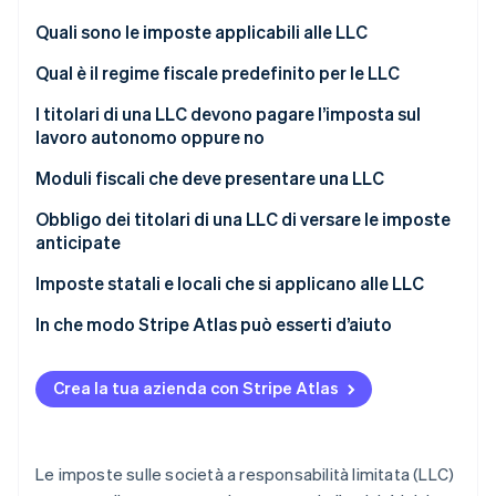
Scopri cosa ti aspetta
Quali sono le imposte applicabili alle LLC
Radar
Ecosistema
Prevenzione delle frodi
Qual è il regime fiscale predefinito per le LLC
Partner
Atlas
I titolari di una LLC devono pagare l’imposta sul
Stripe App Marketplace
Costituzione di start-up
lavoro autonomo oppure no
Climate
Rimozione del carbonio
Moduli fiscali che deve presentare una LLC
Identity
Obbligo dei titolari di una LLC di versare le imposte
Verifica online dell'identità
anticipate
Imposte statali e locali che si applicano alle LLC
In che modo Stripe Atlas può esserti d’aiuto
Stripe Sessions 2026
Come puoi registrarti su Atlas
Scopri come Stripe sta costruendo l'infrastruttura economi
Crea la tua azienda con Stripe Atlas
Guarda ora
Accettare pagamenti e operazioni bancarie prima
della ricezione del codice EIN
Acquistare azioni da parte dei fondatori senza
Le imposte sulle società a responsabilità limitata (LLC)
versamento di contanti