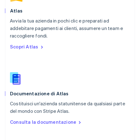
Portogallo
Português
English
Atlas
RAS di Hong Kong, Cina
Avvia la tua azienda in pochi clic e preparati ad
English
简体中文
addebitare pagamenti ai clienti, assumere un team e
Regno Unito
English
raccogliere fondi.
Repubblica Ceca
Scopri Atlas
English
Romania
English
Singapore
English
简体中文
Slovacchia
English
Documentazione di Atlas
Slovenia
English
Italiano
Costituisci un'azienda statunitense da qualsiasi parte
Spagna
del mondo con Stripe Atlas.
Español
English
Stati Uniti
Consulta la documentazione
English
Español
简体中文
Svezia
Svenska
English