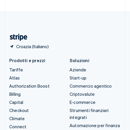
Svizzera
Deutsch
Français
Italiano
English
Thailandia
ไทย
English
Ungheria
English
Croazia (Italiano)
Prodotti e prezzi
Soluzioni
Tariffe
Aziende
Atlas
Start-up
Authorization Boost
Commercio agentico
Billing
Criptovalute
Capital
E-commerce
Checkout
Strumenti finanziari
integrati
Climate
Automazione per finanza
Connect