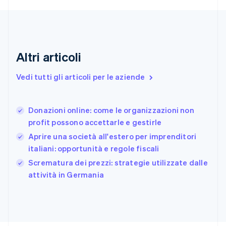
Emirati Arabi Uniti
English
Estonia
English
Finlandia
Altri articoli
English
Svenska
Francia
Vedi tutti gli articoli per le aziende
Français
English
Germania
Deutsch
English
Donazioni online: come le organizzazioni non
Giappone
日本語
English
profit possono accettarle e gestirle
Gibilterra
Aprire una società all'estero per imprenditori
English
italiani: opportunità e regole fiscali
Grecia
English
Scrematura dei prezzi: strategie utilizzate dalle
India
attività in Germania
English
Irlanda
English
Italia
Italiano
English