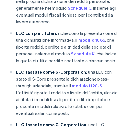
nella propria dichiarazione dei redditi personale,
generalmente nel modulo
Schedule C
, insieme agli
eventuali moduli fiscali richiesti per i contributi da
lavoro autonomo.
LLC con più titolari:
richiedono la presentazione di
una dichiarazione informativa, il
modulo 1065
, che
riporta redditi, perdite e altri dati della società di
persone, insieme al modulo
Schedule K
, che indica
la quota di utili e perdite spettante a ciascun socio.
LLC tassate come S-Corporation:
una LLC con
stato di S-Corp presenta la dichiarazione pass-
through aziendale, tramite il
modulo 1120-S
.
L'attività riporta il reddito a livello dell'entità, rilascia
ai titolari i moduli fiscali per il reddito imputato e
presenta i moduli relativi alle retribuzioni per
eventuali salari corrisposti.
LLC tassate come C-Corporation:
una LLC