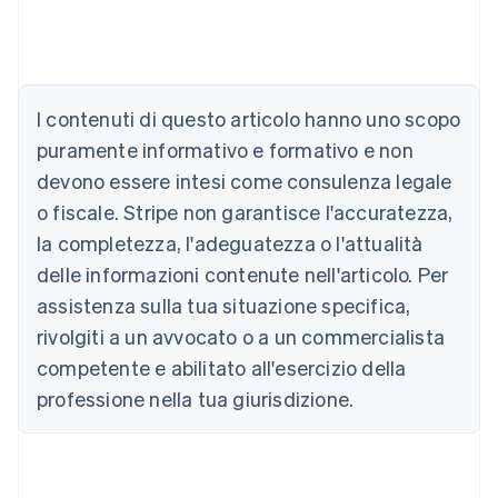
Australia
English
Austria
I contenuti di questo articolo hanno uno scopo
Deutsch
English
puramente informativo e formativo e non
Belgio
devono essere intesi come consulenza legale
Nederlands
Français
Deutsch
English
Brasile
o fiscale. Stripe non garantisce l'accuratezza,
Português
English
la completezza, l'adeguatezza o l'attualità
Bulgaria
English
delle informazioni contenute nell'articolo. Per
Canada
assistenza sulla tua situazione specifica,
English
Français
Cina continentale
rivolgiti a un avvocato o a un commercialista
简体中文
English
competente e abilitato all'esercizio della
Cipro
professione nella tua giurisdizione.
English
Croazia
English
Italiano
Danimarca
English