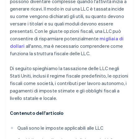
possono diventare complesse quando l'attività inizia a
generare ricavi. Il modo in cui una LLC è tassata incide
Presentare automaticamente la dichiarazione
su come vengono dichiarati gli utili, su quanto devono
fiscale 83(b)
versare i titolari e su quali moduli devono essere
Documenti legali aziendali con idoneità globale
presentati. Con le giuste opzioni fiscali, una LLC può
consentire di risparmiare potenzialmente
migliaia di
Un anno di Stripe Payments gratis, oltre a 50.000 $
dollari
all'anno, ma è necessario comprendere come
in crediti e sconti offerti da partner
funziona la struttura fiscale delle LLC.
Di seguito spieghiamo la tassazione delle LLC negli
Stati Uniti, inclusi il regime fiscale predefinito, le opzioni
fiscali come società, i contributi per lavoro autonomo, i
pagamenti di imposte stimate e gli obblighi fiscali a
livello statale e locale.
Contenuto dell'articolo
Quali sono le imposte applicabili alle LLC