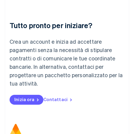
Lettonia
English
Liechtenstein
Deutsch
English
Tutto pronto per iniziare?
Lituania
English
Crea un account e inizia ad accettare
Lussemburgo
Français
Deutsch
English
pagamenti senza la necessità di stipulare
Malaysia
contratti o di comunicare le tue coordinate
English
简体中文
Malta
bancarie. In alternativa, contattaci per
English
progettare un pacchetto personalizzato per la
Messico
tua attività.
Español
English
Norvegia
English
Inizia ora
Contattaci
Nuova Zelanda
English
Paesi Bassi
Nederlands
English
Polonia
English