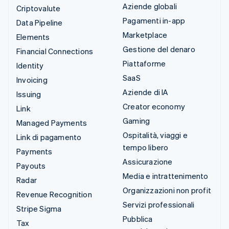
Aziende globali
Criptovalute
Pagamenti in-app
Data Pipeline
Marketplace
Elements
Gestione del denaro
Financial Connections
Piattaforme
Identity
SaaS
Invoicing
Aziende di IA
Issuing
Creator economy
Link
Gaming
Managed Payments
Ospitalità, viaggi e
Link di pagamento
tempo libero
Payments
Assicurazione
Payouts
Media e intrattenimento
Radar
Organizzazioni non profit
Revenue Recognition
Servizi professionali
Stripe Sigma
Pubblica
Tax