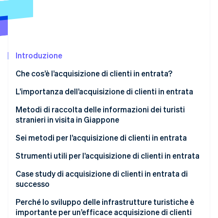
Scopri cosa ti aspetta
Radar
Ecosistema
Prevenzione delle frodi
Partner
Atlas
Stripe App Marketplace
Costituzione di start-up
Introduzione
Climate
Che cos’è l’acquisizione di clienti in entrata?
Rimozione del carbonio
L’importanza dell’acquisizione di clienti in entrata
Identity
Verifica online dell'identità
Metodi di raccolta delle informazioni dei turisti
stranieri in visita in Giappone
Social media, siti di video e blog personali
Sei metodi per l’acquisizione di clienti in entrata
Raccolta di informazioni in anticipo
Assistenza multilingue
Strumenti utili per l’acquisizione di clienti in entrata
Stripe Sessions 2026
Scopri come Stripe sta costruendo l'infrastruttura economi
Fornire Wi-Fi gratuito
Case study di acquisizione di clienti in entrata di
Guarda ora
successo
Usare metodi di pagamento senza contanti
Samurai Theater di Tokyo
Perché lo sviluppo delle infrastrutture turistiche è
Promuovere tramite social media, siti web e blog
importante per un’efficace acquisizione di clienti