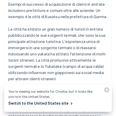
Esempi di successo di acquisizione di clienti in entrata
includono prefetture e comuni oltre alle aziende. Un
esempio è la città di Kusatsu nella prefettura di Gunma.
La città ha attirato un gran numero di turisti in entrata
pubblicizzando le sue sorgenti termali, che sono la sua
principale attrazione turistica. L'esperienza unica di
immergersi in una sorgente termale o di rilassarsi
indossando uno yukata ha attirato l'attenzione di molti
turisti stranieri. La città promuove attivamente le
sorgenti termali e lo Yubatake (campo di acqua calda)
utilizzando influencer non giapponesi sui social media
per attirare clienti stranieri.
Inoltre, la città ha istituito un sistema completo di
You’re viewing our website for Croatia, but it looks like
you’re in the United States.
turismo in entrata per assistere i viaggiatori stranieri,
Switch to the United States site
includendo la fornitura di segnaletica multilingue per
strutture come sorgenti termali, grandi bagni pubblici e