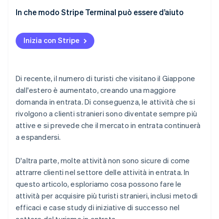
Cerimonia del tè in kimono a Maikoya
Pubblicare su portali turistici stranieri e siti di
In che modo Stripe Terminal può essere d’aiuto
recensioni
Città di Kusatsu, prefettura di Gunma
Usare Google Maps
Inizia con Stripe
Di recente, il numero di turisti che visitano il Giappone
dall'estero è aumentato, creando una maggiore
domanda in entrata. Di conseguenza, le attività che si
rivolgono a clienti stranieri sono diventate sempre più
attive e si prevede che il mercato in entrata continuerà
a espandersi.
D'altra parte, molte attività non sono sicure di come
attrarre clienti nel settore delle attività in entrata. In
questo articolo, esploriamo cosa possono fare le
attività per acquisire più turisti stranieri, inclusi metodi
efficaci e case study di iniziative di successo nel