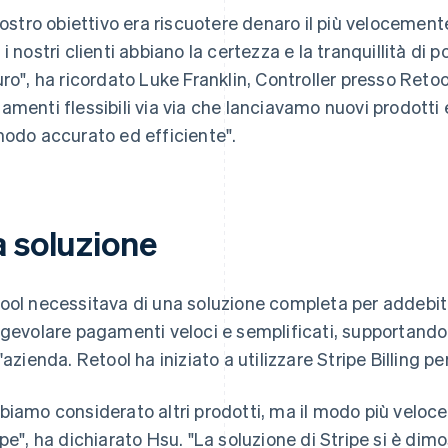
 nostro obiettivo era riscuotere denaro il più velocement
 i nostri clienti abbiano la certezza e la tranquillità di 
uro", ha ricordato Luke Franklin, Controller presso Reto
amenti flessibili via via che lanciavamo nuovi prodotti e
modo accurato ed efficiente".
a soluzione
ool necessitava di una soluzione completa per addebiti
agevolare pagamenti veloci e semplificati, supportand
l'azienda. Retool ha iniziato a utilizzare Stripe Billing p
biamo considerato altri prodotti, ma il modo più veloc
ipe", ha dichiarato Hsu. "La soluzione di Stripe si è dim