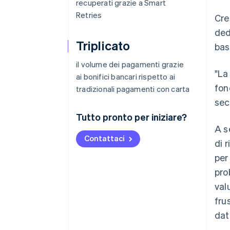
recuperati grazie a Smart
Retries
Cre
ded
Triplicato
bas
il volume dei pagamenti grazie
"La
ai bonifici bancari rispetto ai
fon
tradizionali pagamenti con carta
sec
Tutto pronto per iniziare?
A s
Contattaci
di 
per
pro
val
fru
dat