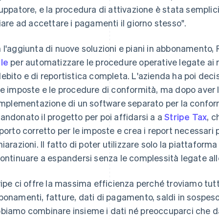
luppatore, e la procedura di attivazione è stata semplic
ziare ad accettare i pagamenti il giorno stesso".
 l'aggiunta di nuove soluzioni e piani in abbonamento, 
le
per automatizzare le procedure operative legate ai r
ebito e di reportistica completa. L'azienda ha poi deci
le imposte e le procedure di conformità, ma dopo aver 
'implementazione di un software separato per la conform
andonato il progetto per poi affidarsi a a
Stripe Tax
, 
mporto corretto per le imposte e crea i report necessari 
hiarazioni. Il fatto di poter utilizzare solo la piattafor
continuare a espandersi senza le complessità legate al
ripe ci offre la massima efficienza perché troviamo tutt
bonamenti, fatture, dati di pagamento, saldi in sospes
biamo combinare insieme i dati né preoccuparci che da