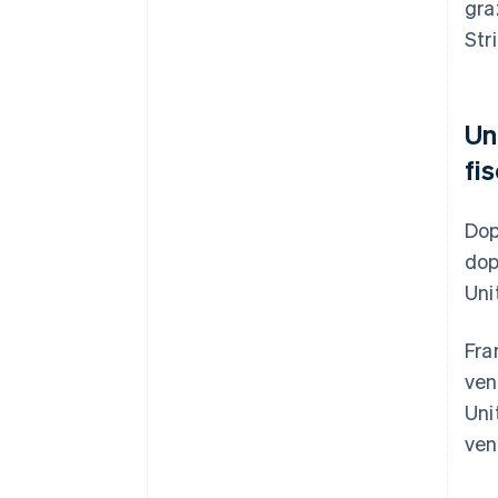
gra
Str
Un
fi
Dop
dop
Uni
Fra
ven
Uni
ven