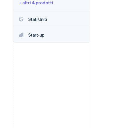
+ altri 4 prodotti
Stripe Sessions 2026
Stati Uniti
Scopri come Stripe sta
costruendo
Start-up
l'infrastruttura
economica per l'IA.
Guarda ora