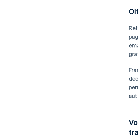
Ol
Ret
pag
ema
gra
Fra
dec
per
aut
Vo
tr