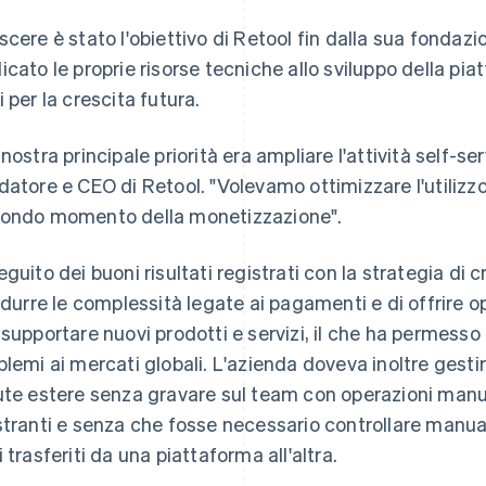
scere è stato l'obiettivo di Retool fin dalla sua fondazion
icato le proprie risorse tecniche allo sviluppo della pia
i per la crescita futura.
 nostra principale priorità era ampliare l'attività self-s
datore e CEO di Retool. "Volevamo ottimizzare l'utilizzo
ondo momento della monetizzazione".
eguito dei buoni risultati registrati con la strategia di 
ridurre le complessità legate ai pagamenti e di offrire o
 supportare nuovi prodotti e servizi, il che ha permesso 
blemi ai mercati globali. L'azienda doveva inoltre gestir
ute estere senza gravare sul team con operazioni man
stranti e senza che fosse necessario controllare manual
i trasferiti da una piattaforma all'altra.