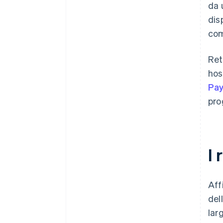
da 
dis
comp
Ret
hos
Pa
pro
I 
Aff
del
lar