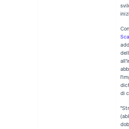
svi
ini
Con
Sca
add
del
all
abb
l'i
dic
di 
"St
(ab
dob