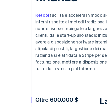
Link
Pagamento accelerato
Financial Connections
Retool
facilita e accelera in modo s
Conti finanziari collegati
interni rispetto ai metodi tradizional
ridurre risorse impiegate e larghezza 
clienti, dalle start-up allo stadio in
avere a disposizione software interni 
stipula di prestiti, la gestione dei m
l'azienda si è affidata a Stripe per 
fatturazione, mettere a disposizione la
tutto dalla stessa piattaforma.
Oltre 600.000 $
La