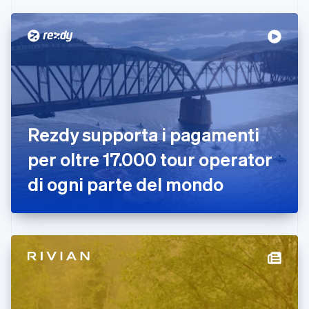
Cipro
English
Croazia
English
Italiano
Danimarca
English
Emirati Arabi Uniti
English
Estonia
Rezdy supporta i pagamenti
English
per oltre 17.000 tour operator
Finlandia
English
Svenska
di ogni parte del mondo
Francia
Français
English
Germania
Deutsch
English
Giappone
日本語
English
Gibilterra
English
Grecia
English