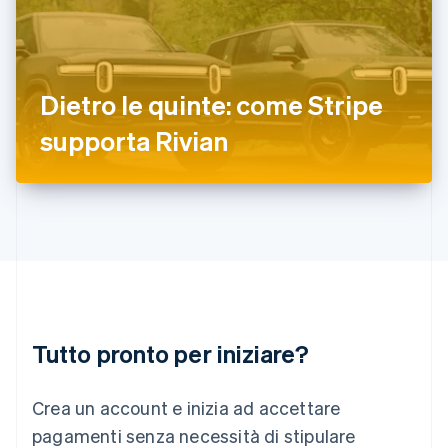
India
English
Irlanda
English
Dietro le quinte: come Stripe
Italia
Italiano
English
supporta Rivian
Lettonia
English
Liechtenstein
Deutsch
English
Lituania
English
Lussemburgo
Français
Deutsch
English
Malaysia
English
简体中文
Tutto pronto per iniziare?
Malta
English
Messico
Crea un account e inizia ad accettare
Español
English
Norvegia
pagamenti senza necessità di stipulare
English