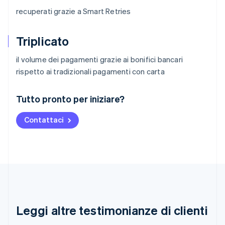
recuperati grazie a Smart Retries
Triplicato
il volume dei pagamenti grazie ai bonifici bancari
rispetto ai tradizionali pagamenti con carta
Australia
Tutto pronto per iniziare?
English
Austria
Contattaci
Deutsch
English
Belgio
Nederlands
Français
Deutsch
English
Brasile
Português
English
Bulgaria
English
Canada
English
Français
Leggi altre testimonianze di clienti
Cina continentale
简体中文
English