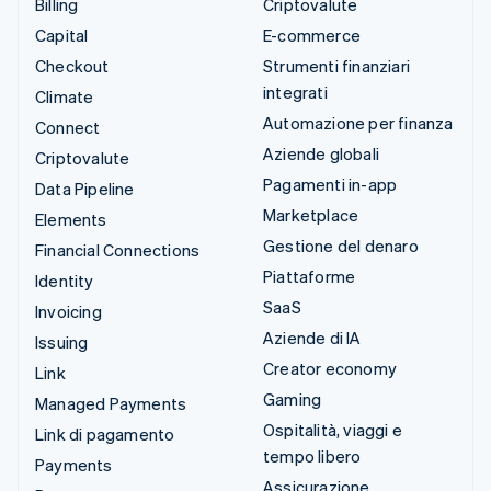
Billing
Criptovalute
Capital
E-commerce
Checkout
Strumenti finanziari
integrati
Climate
Automazione per finanza
Connect
Aziende globali
Criptovalute
Pagamenti in-app
Data Pipeline
Marketplace
Elements
Gestione del denaro
Financial Connections
Piattaforme
Identity
SaaS
Invoicing
Aziende di IA
Issuing
Creator economy
Link
Gaming
Managed Payments
Ospitalità, viaggi e
Link di pagamento
tempo libero
Payments
Assicurazione