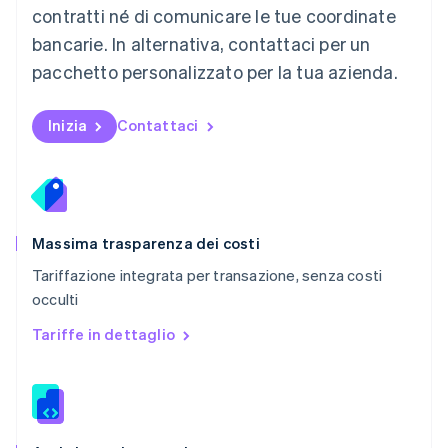
contratti né di comunicare le tue coordinate
Nuova Zelanda
bancarie. In alternativa, contattaci per un
English
Paesi Bassi
pacchetto personalizzato per la tua azienda.
Nederlands
English
Polonia
English
Inizia
Contattaci
Portogallo
Português
English
RAS di Hong Kong, Cina
English
简体中文
Regno Unito
English
Massima trasparenza dei costi
Repubblica Ceca
Tariffazione integrata per transazione, senza costi
English
occulti
Romania
English
Tariffe in dettaglio
Singapore
English
简体中文
Slovacchia
English
Slovenia
English
Italiano