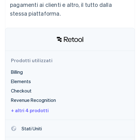
pagamenti ai clienti e altro, il tutto dalla
Scopri cosa ti aspetta
stessa piattaforma.
Radar
Ecosistema
Prevenzione delle frodi
Partner
Atlas
Stripe App Marketplace
Costituzione di start-up
Climate
Rimozione del carbonio
Identity
Prodotti utilizzati
Verifica online dell'identità
Billing
Elements
Checkout
Revenue Recognition
Stripe Sessions 2026
Scopri come Stripe sta costruendo l'infrastruttura economi
+ altri 4 prodotti
Guarda ora
Stati Uniti