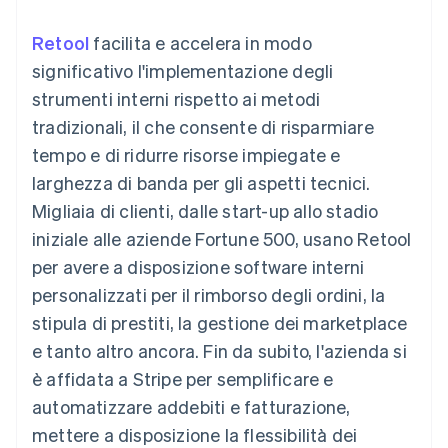
utente
Automazione
Gestione del denaro
Gestire gli
flessibile
Metodi di
della contabilità
Roadmap del prodotto
Piattaforme
abbonamenti
Retool
facilita e accelera in modo
pagamento
Stripe Sigma
Conferenza annuale
SaaS
Offrire addebiti in base
Accesso a
Report
Sessions
significativo l'implementazione degli
all'utilizzo
oltre 125
personalizzati
Lavora con noi
Emettere carte
strumenti interni rispetto ai metodi
Terminal
Data Pipeline
Sala stampa
garantite da stablecoin
Pagamenti di
Sincronizzazione
Stripe Press
tradizionali, il che consente di risparmiare
Per settore
persona
dei dati
Esegui il provisioning e
tempo e di ridurre risorse impiegate e
Authorization
gestisci i servizi con gli
Boost
Aziende di IA
agenti
larghezza di banda per gli aspetti tecnici.
Accettazione
Creator economy
Recapiti
Migliaia di clienti, dalle start-up allo stadio
ottimizzata
Gaming
Link
Ospitalità, viaggi e
Contattaci
iniziale alle aziende Fortune 500, usano Retool
Pagamento
tempo libero
Diventa nostro partner
Risorse
Assicurazione
per avere a disposizione software interni
accelerato
Media e
Financial
personalizzati per il rimborso degli ordini, la
intrattenimento
Integrazioni app
Connections
Organizzazioni non
Esempi di codice
Conti finanziari
stipula di prestiti, la gestione dei marketplace
profit
Blog per sviluppatori
collegati
e tanto altro ancora. Fin da subito, l'azienda si
Servizi professionali
Stato dell'API
Pubblica
è affidata a Stripe per semplificare e
amministrazione
automatizzare addebiti e fatturazione,
Commercio al dettaglio
Altro
mettere a disposizione la flessibilità dei
Product roadmap