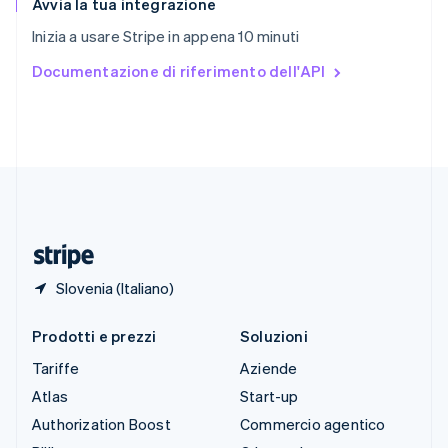
Avvia la tua integrazione
Spagna
Inizia a usare Stripe in appena 10 minuti
Español
English
Stati Uniti
Documentazione di riferimento dell'API
English
Español
简体中文
Svezia
Svenska
English
Svizzera
Deutsch
Français
Italiano
English
Thailandia
ไทย
English
Ungheria
English
Slovenia (Italiano)
Prodotti e prezzi
Soluzioni
Tariffe
Aziende
Atlas
Start-up
Authorization Boost
Commercio agentico