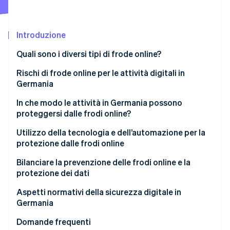
Scopri cosa ti aspetta
Radar
Ecosistema
Prevenzione delle frodi
Introduzione
Partner
Atlas
Quali sono i diversi tipi di frode online?
Stripe App Marketplace
Costituzione di start-up
Frodi online classiche
Rischi di frode online per le attività digitali in
Climate
Rimozione del carbonio
Germania
Frodi online tramite intelligenza artificiale
Identity
Perdite finanziarie
In che modo le attività in Germania possono
Verifica online dell'identità
proteggersi dalle frodi online?
Perdita di dati sensibili
Sensibilizzazione e formazione dei dipendenti
Utilizzo della tecnologia e dell’automazione per la
Danni alla reputazione e perdita di fiducia
protezione dalle frodi online
Criteri di sicurezza chiari e procedure interne
Interruzioni dell’attività e perdita di produttività
Rilevamento delle frodi basato su IA con Stripe
Bilanciare la prevenzione delle frodi online e la
Stripe Sessions 2026
Password sicure e autenticazione a più fattori
Radar
protezione dei dati
Scopri come Stripe sta costruendo l'infrastruttura economi
Complicazioni legali e normative
(MFA)
Guarda ora
Requisiti del GDPR
Aspetti normativi della sicurezza digitale in
Aumento della complessità del panorama delle
Aggiornamenti di sicurezza regolari e
Germania
minacce
manutenzione del sistema
Fiducia e trasparenza
Domande frequenti
Esame di siti web, fatture e contatti dei partner