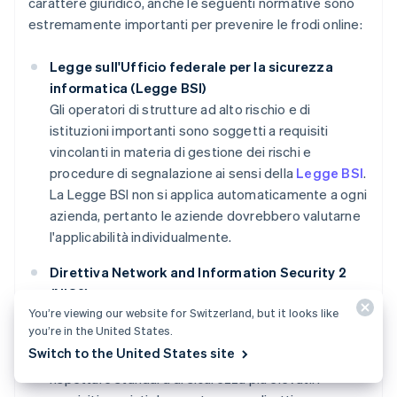
carattere giuridico, anche le seguenti normative sono
estremamente importanti per prevenire le frodi online:
Legge sull'Ufficio federale per la sicurezza
informatica (Legge BSI)
Gli operatori di strutture ad alto rischio e di
istituzioni importanti sono soggetti a requisiti
vincolanti in materia di gestione dei rischi e
procedure di segnalazione ai sensi della
Legge BSI
.
La Legge BSI non si applica automaticamente a ogni
azienda, pertanto le aziende dovrebbero valutarne
l'applicabilità individualmente.
Direttiva Network and Information Security 2
(NIS2)
You’re viewing our website for Switzerland, but it looks like
La
Direttiva NIS2
è il quadro di carattere giuridico
you’re in the United States.
dell'UE per la sicurezza informatica. Ne amplia
Switch to the United States site
l'ambito di applicabilità e richiede a molti settori di
rispettare standard di sicurezza più elevati. I