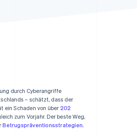
Stripe-Sessions 2026
Erfahren Sie, wie Stripe
Lösungen für die
Wirtschaftsinfrastruktur
für KI aufbaut.
Jetzt ansehen
ung durch Cyberangriffe
tschlands – schätzt, dass der
ät ein Schaden von über
202
gleich zum Vorjahr. Der beste Weg,
r
Betrugspräventionsstrategien
.