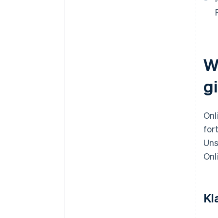
Transparente Kommunikation
mit Kundinnen und Kunden
Schnelles Handeln bei
verdächtigen Aktivitäten
W
g
Onl
for
Uns
Onl
Kl