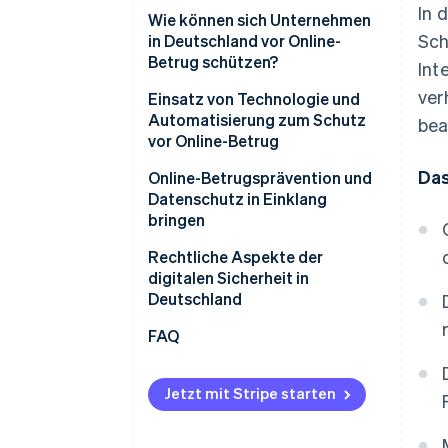
In 
Finanzielle Verluste
Wie können sich Unternehmen
Sch
in Deutschland vor Online-
Verlust sensibler Daten
Betrug schützen?
Int
Reputationsschäden und
ver
Sensibilisierung und Schulung
Einsatz von Technologie und
Vertrauensverlust
von Mitarbeitenden
Automatisierung zum Schutz
bea
vor Online-Betrug
Betriebsunterbrechungen und
Klare Sicherheitsrichtlinien und
Produktivitätsverluste
Das
interne Prozesse
KI-gestützte Betrugserkennung
Online-Betrugsprävention und
mit Stripe Radar
Datenschutz in Einklang
Rechtliche und regulatorische
Sichere Passwörter und Multi-
bringen
Komplikationen
Faktor-Authentifizierung (MFA)
DSGVO-Anforderungen
Rechtliche Aspekte der
Zunehmende Komplexität der
Regelmäßige
digitalen Sicherheit in
Bedrohungslandschaft
Sicherheitsupdates und
Vertrauen und Transparenz
Deutschland
Systemwartung
FAQ
Überprüfung von Websites,
Rechnungen und
Kontaktaufnahmen von
Jetzt mit Stripe starten
Partnern