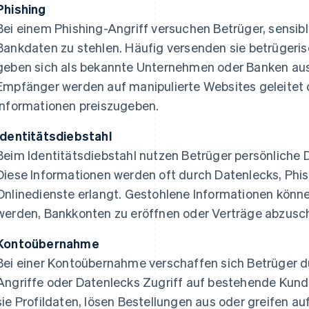
Phishing
Bei einem Phishing-Angriff versuchen Betrüger, sensib
Bankdaten zu stehlen. Häufig versenden sie betrügeri
geben sich als bekannte Unternehmen oder Banken au
Empfänger werden auf manipulierte Websites geleitet o
Informationen preiszugeben.
Identitätsdiebstahl
Beim Identitätsdiebstahl nutzen Betrüger persönliche
Diese Informationen werden oft durch Datenlecks, Phi
Onlinedienste erlangt. Gestohlene Informationen könn
werden, Bankkonten zu eröffnen oder Verträge abzusch
Kontoübernahme
Bei einer Kontoübernahme verschaffen sich Betrüger d
Angriffe oder Datenlecks Zugriff auf bestehende Kun
sie Profildaten, lösen Bestellungen aus oder greifen au