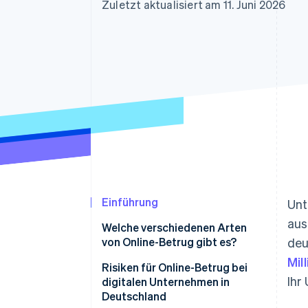
Optimierung der
Datensynchronisier
Zuletzt aktualisiert am 11. Juni 2026
Autorisierungsraten
Link
Beschleunigter Bezahlvorgang
Financial Connections
Verbundene Finanzdaten
Einführung
Unt
aus
Welche verschiedenen Arten
von Online-Betrug gibt es?
deu
Mil
Klassischer Online-Betrug
Risiken für Online-Betrug bei
Ihr
digitalen Unternehmen in
KI-basierter Online-Betrug
Deutschland