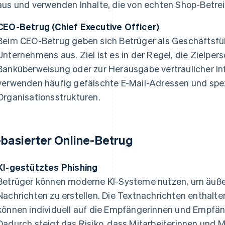
aus und verwenden Inhalte, die von echten Shop-Betrei
CEO-Betrug (Chief Executive Officer)
Beim CEO-Betrug geben sich Betrüger als Geschäftsfü
Unternehmens aus. Ziel ist es in der Regel, die Zielper
Banküberweisung oder zur Herausgabe vertraulicher I
verwenden häufig gefälschte E-Mail-Adressen und spez
Organisationsstrukturen.
-basierter Online-Betrug
KI-gestütztes Phishing
Betrüger können moderne KI-Systeme nutzen, um äuße
Nachrichten zu erstellen. Die Textnachrichten enthalte
können individuell auf die Empfängerinnen und Empfä
Dadurch steigt das Risiko, dass Mitarbeiterinnen und M