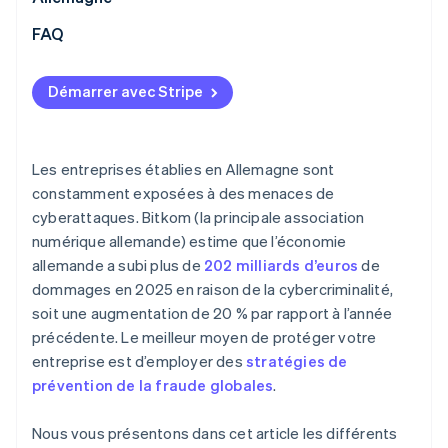
des systèmes
Confiance et transparence
FAQ
Vérification des sites web, des factures et des
contacts des partenaires
Démarrer avec Stripe
Communication transparente avec les clients
Action rapide en cas d’activité suspecte
Les entreprises établies en Allemagne sont
constamment exposées à des menaces de
cyberattaques. Bitkom (la principale association
numérique allemande) estime que l’économie
allemande a subi plus de
202 milliards d’euros
de
dommages en 2025 en raison de la cybercriminalité,
soit une augmentation de 20 % par rapport à l’année
précédente. Le meilleur moyen de protéger votre
entreprise est d’employer des
stratégies de
prévention de la fraude globales
.
Nous vous présentons dans cet article les différents