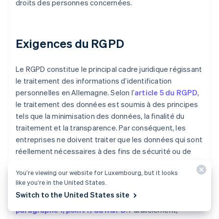
droits des personnes concernées.
Exigences du RGPD
Le RGPD constitue le principal cadre juridique régissant
le traitement des informations d’identification
personnelles en Allemagne. Selon l’
article 5 du RGPD
,
le traitement des données est soumis à des principes
tels que la minimisation des données, la finalité du
traitement et la transparence. Par conséquent, les
entreprises ne doivent traiter que les données qui sont
réellement nécessaires à des fins de sécurité ou de
prévention de la fraude.
You’re viewing our website for Luxembourg, but it looks
like you’re in the United States.
Ce traitement est souvent effectué sur la base d’un
Switch to the United States site
« intérêt légitime », en vertu de l’
article 6,
paragraphe 1, point f) du RGPD
. Parallèlement,