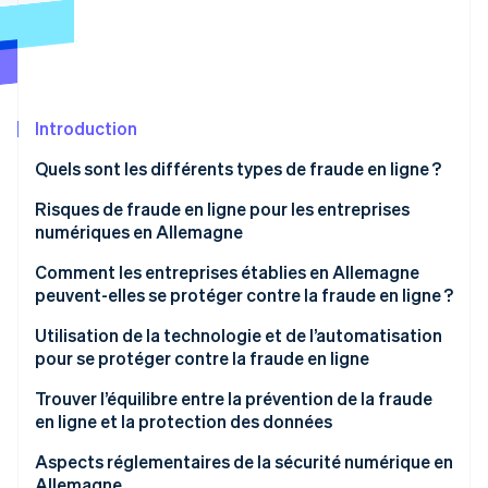
Découvrez les prochaines évolutions
Commerce en ligne
Radar
Prévention de la fraude
Écosystème
Atlas
Constitution de start-up
Introduction
Partenaires
Climate
Stripe App Marketplace
Quels sont les différents types de fraude en ligne ?
Élimination du carbone
Identity
Fraude en ligne classique
Risques de fraude en ligne pour les entreprises
Vérification de l'identité
numériques en Allemagne
Fraude en ligne par l’IA
Pertes financières
Comment les entreprises établies en Allemagne
peuvent-elles se protéger contre la fraude en ligne ?
Perte de données sensibles
Sensibilisation et formation du personnel
Utilisation de la technologie et de l’automatisation
Atteinte à la réputation et perte de confiance
Stripe Sessions 2026
pour se protéger contre la fraude en ligne
Découvrez comment Stripe construit l’infrastructure écono
Politiques de sécurité claires et processus internes
Interruptions d’activité et perte de productivité
Regarder la vidéo
Détection optimisée de la fraude grâce à l’IA avec
Trouver l’équilibre entre la prévention de la fraude
Mots de passe sécurisés et authentification
Stripe Radar
en ligne et la protection des données
Complications juridiques et réglementaires
multifacteurs (AMF)
Exigences du RGPD
Aspects réglementaires de la sécurité numérique en
Complexité croissante du paysage des menaces
Mises à jour de sécurité régulières et maintenance
Allemagne