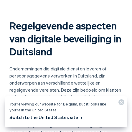
Regelgevende aspecten
van digitale beveiliging in
Duitsland
Ondernemingen die digitale diensten leveren of
persoonsgegevens verwerken in Duitsland, zijn
onderworpen aan verschillende wettelijke en
regelgevende vereisten. Deze zijn bedoeld om klanten
te beschermen en de stabiliteit van digitale
infrastructuren te waarborgen.
You’re viewing our website for Belgium, but it looks like
you’re in the United States.
Switch to the United States site
Hoewel de AVG het belangrijkste van deze juridische
kaders is, zijn de volgende wettelijke regelingen ook