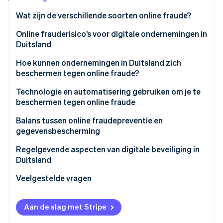
Oprichting van een start-up
Wat zijn de verschillende soorten online fraude?
Climate
Ecosysteem
CO₂-verwijdering
Klassieke online fraude
Online frauderisico’s voor digitale ondernemingen in
Duitsland
Partners
Identity
Online AI-fraude
Stripe App Marketplace
Online identiteitsverificatie
Financiële verliezen
Hoe kunnen ondernemingen in Duitsland zich
beschermen tegen online fraude?
Verlies van gevoelige gegevens
Bewustwording en training voor werknemers
Technologie en automatisering gebruiken om je te
Reputatieschade en verlies van vertrouwen
beschermen tegen online fraude
Duidelijk beveiligingsbeleid en interne processen
Stripe Sessions 2026
Bedrijfsonderbrekingen en productiviteitsverlies
AI-gestuurde fraudedetectie met Stripe Radar
Balans tussen online fraudepreventie en
Ontdek hoe Stripe de economische infrastructuu
Veilige wachtwoorden en multifactorauthenticatie
gegevensbescherming
Nu bekijken
Juridische en regelgevende complicaties
(MFA)
AVG-vereisten
Regelgevende aspecten van digitale beveiliging in
Toenemende complexiteit van het
Regelmatige beveiligingsupdates en
Duitsland
bedreigingslandschap
systeemonderhoud
Vertrouwen en transparantie
Veelgestelde vragen
Controle van websites, facturen en contact van
partners
Aan de slag met Stripe
Transparante communicatie met klanten