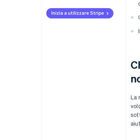
Inizia a utilizzare Stripe
Ch
n
La 
vol
sot
aiut