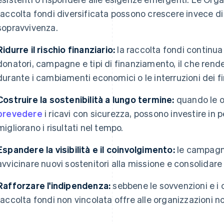
raccolta fondi diversificata possono crescere invece di
sopravvivenza.
Ridurre il rischio finanziario:
la raccolta fondi continua a
donatori, campagne e tipi di finanziamento, il che rende
durante i cambiamenti economici o le interruzioni dei f
Costruire la sostenibilità a lungo termine:
quando le o
prevedere
i ricavi con sicurezza, possono investire in
migliorano i risultati nel tempo.
Espandere la visibilità e il coinvolgimento:
le campagne,
avvicinare nuovi sostenitori alla missione e consolidare 
Rafforzare l'indipendenza:
sebbene le sovvenzioni e i c
raccolta fondi non vincolata offre alle organizzazioni non 