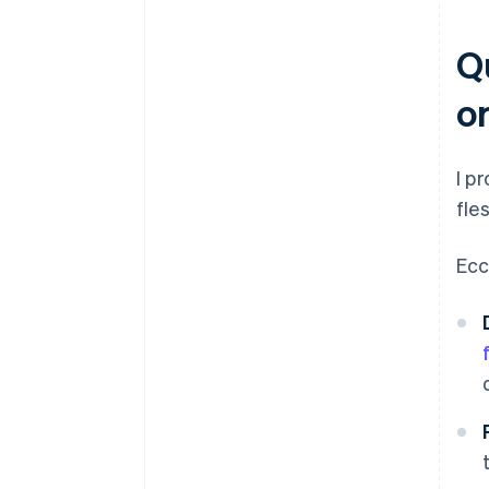
Qu
o
I p
fles
Ecc