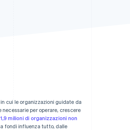
Stripe Sessions 2026
Scopri come Stripe sta
costruendo
l'infrastruttura
economica per l'IA.
Guarda ora
 in cui le organizzazioni guidate da
e necessarie per operare, crescere
1,9 milioni di organizzazioni non
a fondi influenza tutto, dalle