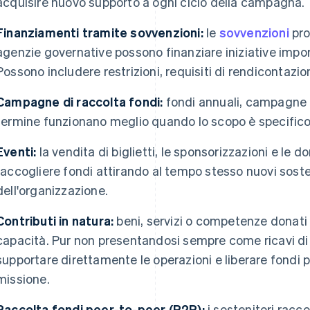
acquisire nuovo supporto a ogni ciclo della campagna.
Finanziamenti tramite sovvenzioni:
le
sovvenzioni
pro
agenzie governative possono finanziare iniziative impor
Possono includere restrizioni, requisiti di rendicontazi
Campagne di raccolta fondi:
fondi annuali, campagne d
termine funzionano meglio quando lo scopo è specifico e 
Eventi:
la vendita di biglietti, le sponsorizzazioni e le 
raccogliere fondi attirando al tempo stesso nuovi sosten
dell'organizzazione.
Contributi in natura:
beni, servizi o competenze donati 
capacità. Pur non presentandosi sempre come ricavi di 
supportare direttamente le operazioni e liberare fondi pe
missione.
Raccolta fondi peer-to-peer (P2P):
i sostenitori racc