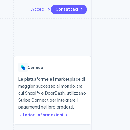
Accedi
Contattaci
Risorse
Ecosistema
Recapiti
me e marketplace
Altro
Integrazioni app
Partner
Contattaci
Product roadmap
ns
Esempi di codice
Stripe App Marketplace
Diventa nostro partner
Scopri cosa ti aspetta
 piattaforme
Blog per sviluppatori
ibero
Stato dell'API
Radar
Prevenzione delle frodi
Connect
Atlas
Costituzione di start-up
Le piattaforme e i marketplace di
maggior successo al mondo, tra
Climate
Rimozione del carbonio
cui Shopify e DoorDash, utilizzano
Stripe Connect per integrare i
Identity
Verifica online dell'identità
pagamenti nei loro prodotti.
Ulteriori informazioni