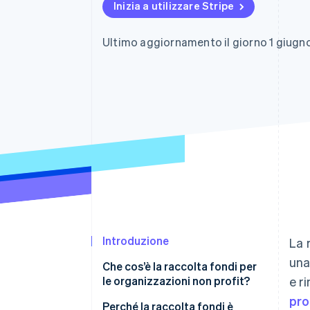
Inizia a utilizzare Stripe
Link
Pagamento accelerato
Financial Connections
Ultimo aggiornamento il giorno 1 giugn
Conti finanziari collegati
Introduzione
La 
una
Che cos’è la raccolta fondi per
le organizzazioni non profit?
e r
pro
Perché la raccolta fondi è