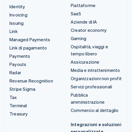
Piattaforme
Identity
SaaS
Invoicing
Aziende di IA
Issuing
Creator economy
Link
Gaming
Managed Payments
Ospitalità, viaggi e
Link di pagamento
tempo libero
Payments
Assicurazione
Payouts
Media e intrattenimento
Radar
Organizzazioni non profit
Revenue Recognition
Servizi professionali
Stripe Sigma
Pubblica
Tax
amministrazione
Terminal
Commercio al dettaglio
Treasury
Integrazioni e soluzioni
personalizzate