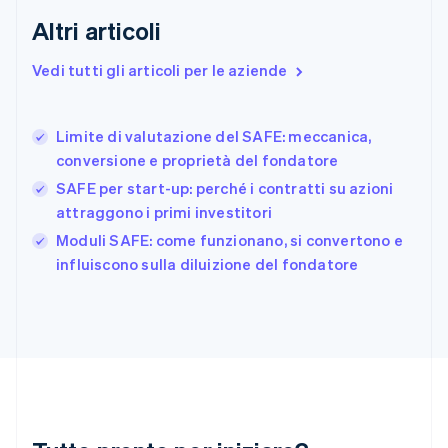
English
Svenska
Altri articoli
Francia
Français
English
Vedi tutti gli articoli per le aziende
Germania
Deutsch
English
Giappone
日本語
English
Limite di valutazione del SAFE: meccanica,
Gibilterra
conversione e proprietà del fondatore
English
SAFE per start-up: perché i contratti su azioni
Grecia
attraggono i primi investitori
English
India
Moduli SAFE: come funzionano, si convertono e
English
influiscono sulla diluizione del fondatore
Irlanda
English
Italia
Italiano
English
Lettonia
English
Liechtenstein
Deutsch
English
Lituania