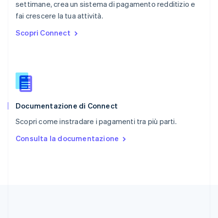
English
settimane, crea un sistema di pagamento redditizio e
Repubblica Ceca
fai crescere la tua attività.
English
Scopri Connect
Romania
English
Singapore
English
简体中文
Slovacchia
English
Slovenia
English
Italiano
Documentazione di Connect
Spagna
Scopri come instradare i pagamenti tra più parti.
Español
English
Stati Uniti
Consulta la documentazione
English
Español
简体中文
Svezia
Svenska
English
Svizzera
Deutsch
Français
Italiano
English
Thailandia
ไทย
English
Ungheria