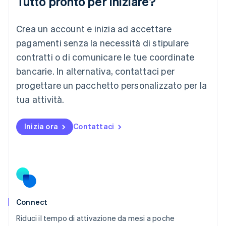
Tutto pronto per iniziare?
English
Lussemburgo
Crea un account e inizia ad accettare
Français
Deutsch
English
Malaysia
pagamenti senza la necessità di stipulare
English
简体中文
contratti o di comunicare le tue coordinate
Malta
English
bancarie. In alternativa, contattaci per
Messico
progettare un pacchetto personalizzato per la
Español
English
Norvegia
tua attività.
English
Nuova Zelanda
Inizia ora
Contattaci
English
Paesi Bassi
Nederlands
English
Polonia
English
Portogallo
Português
English
RAS di Hong Kong, Cina
Connect
English
简体中文
Riduci il tempo di attivazione da mesi a poche
Regno Unito