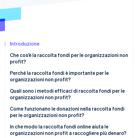
Scopri cosa ti aspetta
Radar
Ecosistema
Prevenzione delle frodi
Partner
Atlas
Stripe App Marketplace
Costituzione di start-up
Introduzione
Climate
Rimozione del carbonio
Che cos’è la raccolta fondi per le organizzazioni non
Identity
profit?
Verifica online dell'identità
Perché la raccolta fondi è importante per le
organizzazioni non profit?
Quali sono i metodi efficaci di raccolta fondi per le
organizzazioni non profit?
Stripe Sessions 2026
Scopri come Stripe sta costruendo l'infrastruttura economi
Come funzionano le donazioni nella raccolta fondi
Guarda ora
per le organizzazioni non profit?
In che modo la raccolta fondi online aiuta le
organizzazioni non profit a raccogliere più denaro?