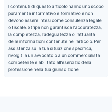
Deutsch
English
I contenuti di questo articolo hanno uno scopo
Belgio
puramente informativo e formativo e non
Nederlands
Français
Deutsch
English
Brasile
devono essere intesi come consulenza legale
Português
English
o fiscale. Stripe non garantisce l'accuratezza,
Bulgaria
la completezza, l'adeguatezza o l'attualità
English
Canada
delle informazioni contenute nell'articolo. Per
English
Français
assistenza sulla tua situazione specifica,
Cina continentale
简体中文
English
rivolgiti a un avvocato o a un commercialista
Cipro
competente e abilitato all'esercizio della
English
Croazia
professione nella tua giurisdizione.
English
Italiano
Danimarca
English
Emirati Arabi Uniti
English
Estonia
English
Finlandia