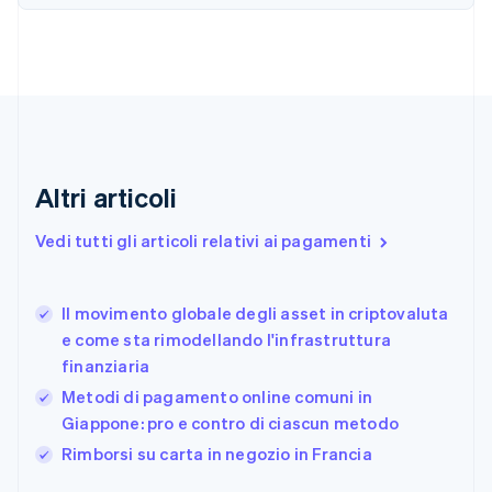
English
Italiano
Danimarca
English
Emirati Arabi Uniti
English
Estonia
English
Finlandia
Altri articoli
English
Svenska
Francia
Vedi tutti gli articoli relativi ai pagamenti
Français
English
Germania
Deutsch
English
Il movimento globale degli asset in criptovaluta
Giappone
日本語
English
e come sta rimodellando l'infrastruttura
Gibilterra
finanziaria
English
Metodi di pagamento online comuni in
Grecia
Giappone: pro e contro di ciascun metodo
English
India
Rimborsi su carta in negozio in Francia
English
Irlanda