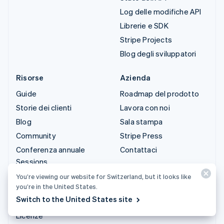
Log delle modifiche API
Librerie e SDK
Stripe Projects
Blog degli sviluppatori
Risorse
Azienda
Guide
Roadmap del prodotto
Storie dei clienti
Lavora con noi
Blog
Sala stampa
Community
Stripe Press
Conferenza annuale
Contattaci
Sessions
Privacy e termini
You’re viewing our website for Switzerland, but it looks like
you’re in the United States.
Attività vietate e
Switch to the United States site
soggette a limitazioni
Licenze