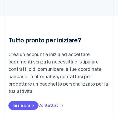
English
Italia
Italiano
English
Lettonia
English
Liechtenstein
Deutsch
English
Tutto pronto per iniziare?
Lituania
English
Crea un account e inizia ad accettare
Lussemburgo
Français
Deutsch
English
pagamenti senza la necessità di stipulare
Malaysia
contratti o di comunicare le tue coordinate
English
简体中文
Malta
bancarie. In alternativa, contattaci per
English
progettare un pacchetto personalizzato per la
Messico
tua attività.
Español
English
Norvegia
English
Inizia ora
Contattaci
Nuova Zelanda
English
Paesi Bassi