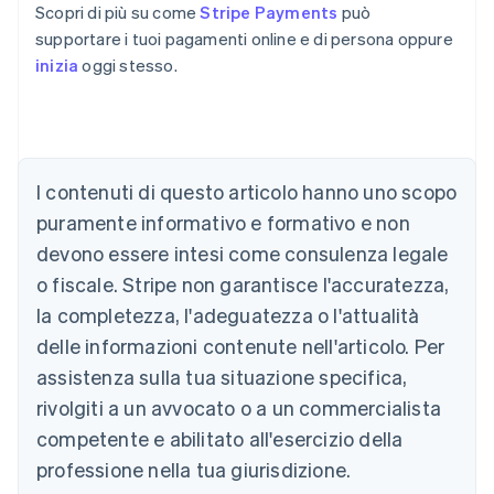
Scopri di più su come
Stripe Payments
può
supportare i tuoi pagamenti online e di persona oppure
inizia
oggi stesso.
Australia
English
Austria
I contenuti di questo articolo hanno uno scopo
Deutsch
English
puramente informativo e formativo e non
Belgio
devono essere intesi come consulenza legale
Nederlands
Français
Deutsch
English
Brasile
o fiscale. Stripe non garantisce l'accuratezza,
Português
English
la completezza, l'adeguatezza o l'attualità
Bulgaria
English
delle informazioni contenute nell'articolo. Per
Canada
assistenza sulla tua situazione specifica,
English
Français
Cina continentale
rivolgiti a un avvocato o a un commercialista
简体中文
English
competente e abilitato all'esercizio della
Cipro
professione nella tua giurisdizione.
English
Croazia