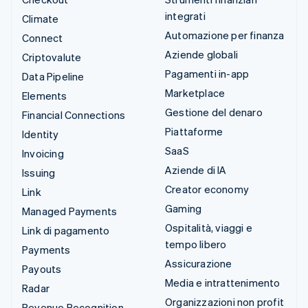
integrati
Climate
Automazione per finanza
Connect
Aziende globali
Criptovalute
Pagamenti in-app
Data Pipeline
Marketplace
Elements
Gestione del denaro
Financial Connections
Piattaforme
Identity
SaaS
Invoicing
Aziende di IA
Issuing
Creator economy
Link
Gaming
Managed Payments
Ospitalità, viaggi e
Link di pagamento
tempo libero
Payments
Assicurazione
Payouts
Media e intrattenimento
Radar
Organizzazioni non profit
Revenue Recognition