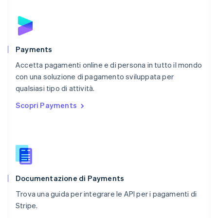
Nederlands
English
Polonia
English
Portogallo
Português
English
Payments
RAS di Hong Kong, Cina
Accetta pagamenti online e di persona in tutto il mondo
English
简体中文
con una soluzione di pagamento sviluppata per
Regno Unito
English
qualsiasi tipo di attività.
Repubblica Ceca
Scopri Payments
English
Romania
English
Singapore
English
简体中文
Slovacchia
English
Documentazione di Payments
Slovenia
English
Italiano
Trova una guida per integrare le API per i pagamenti di
Spagna
Stripe.
Español
English
Stati Uniti