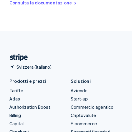
Consulta la documentazione
English
Español
简体中文
Svezia
Svenska
English
Svizzera
Deutsch
Français
Italiano
English
Thailandia
ไทย
English
Ungheria
English
Svizzera (Italiano)
Prodotti e prezzi
Soluzioni
Tariffe
Aziende
Atlas
Start-up
Authorization Boost
Commercio agentico
Billing
Criptovalute
Capital
E-commerce
Checkout
Strumenti finanziari