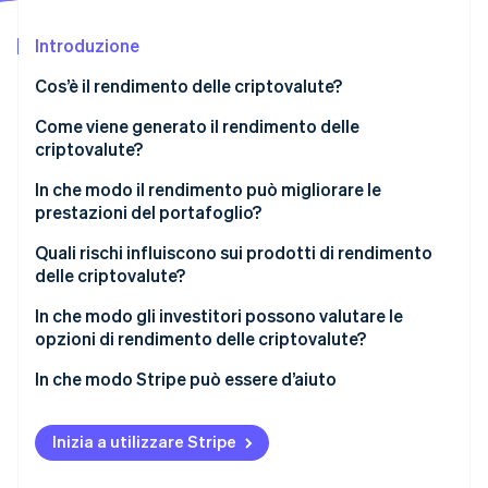
Scopri cosa ti aspetta
Introduzione
Radar
Ecosistema
Prevenzione delle frodi
Cos’è il rendimento delle criptovalute?
Partner
Atlas
Stripe App Marketplace
Costituzione di start-up
Come viene generato il rendimento delle
criptovalute?
Climate
Rimozione del carbonio
Prestiti
In che modo il rendimento può migliorare le
Identity
prestazioni del portafoglio?
Verifica online dell'identità
Staking
Quali rischi influiscono sui prodotti di rendimento
Fornitura di liquidità
delle criptovalute?
Volatilità del mercato e oscillazioni dei prezzi degli
In che modo gli investitori possono valutare le
asset
opzioni di rendimento delle criptovalute?
Stripe Sessions 2026
Scopri come Stripe sta costruendo l'infrastruttura economi
Rischio di controparte su piattaforme centralizzate
In che modo Stripe può essere d’aiuto
Guarda ora
Rischio degli smart contract
Inizia a utilizzare Stripe
Vincoli di liquidità e di blocco