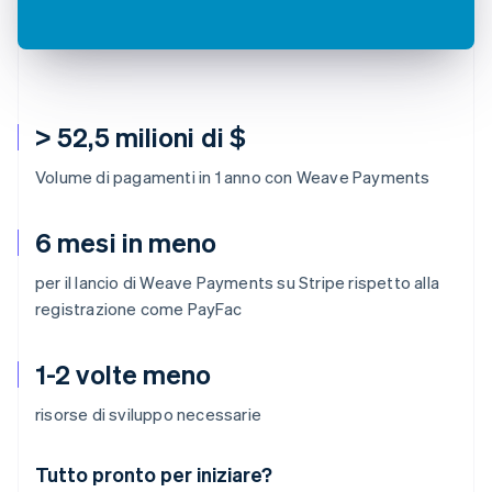
> 52,5 milioni di $
Volume di pagamenti in 1 anno con Weave Payments
6 mesi in meno
per il lancio di Weave Payments su Stripe rispetto alla
registrazione come PayFac
1-2 volte meno
risorse di sviluppo necessarie
Australia
Tutto pronto per iniziare?
English