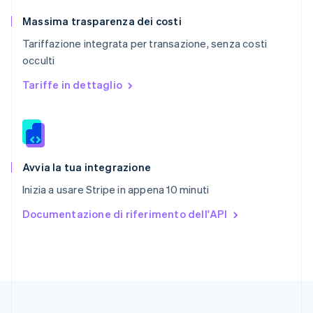
Regno Unito
English
Massima trasparenza dei costi
Repubblica Ceca
Tariffazione integrata per transazione, senza costi
English
occulti
Romania
English
Tariffe in dettaglio
Singapore
English
简体中文
Slovacchia
English
Slovenia
English
Italiano
Avvia la tua integrazione
Spagna
Inizia a usare Stripe in appena 10 minuti
Español
English
Stati Uniti
Documentazione di riferimento dell'API
English
Español
简体中文
Svezia
Svenska
English
Svizzera
Deutsch
Français
Italiano
English
Thailandia
ไทย
English