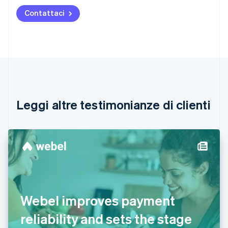
Austria
Contattaci
Deutsch
English
Belgio
Nederlands
Français
Deutsch
English
Brasile
Português
English
Bulgaria
English
Canada
English
Français
Leggi altre testimonianze di clienti
Cina continentale
简体中文
English
Cipro
English
Croazia
English
Italiano
Danimarca
English
Emirati Arabi Uniti
Webel improves payment
English
Estonia
reliability and sets the stage
English