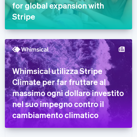
for global expansion with
Finlandia
English
Svenska
Stripe
Francia
Français
English
Germania
Deutsch
English
Giappone
日本語
English
Gibilterra
English
Grecia
Whimsical utilizza Stripe
English
India
Climate per far fruttare al
English
Irlanda
massimo ogni dollaro investito
English
nel suo impegno contro il
Italia
Italiano
English
cambiamento climatico
Lettonia
English
Liechtenstein
Deutsch
English