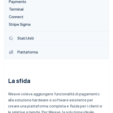
Payments
Scopri cosa ti aspetta
Terminal
Radar
Ecosistema
Prevenzione delle frodi
Connect
Partner
Atlas
Stripe Sigma
Stripe App Marketplace
Costituzione di start-up
Climate
Stati Uniti
Rimozione del carbonio
Identity
Piattaforma
Verifica online dell'identità
La sfida
Stripe Sessions 2026
Scopri come Stripe sta costruendo l'infrastruttura economi
Guarda ora
Weave voleva aggiungere funzionalità di pagamento
alla soluzione hardware e software esistente per
creare una piattaforma completa e fluida per i clienti e
le relative aziende. Per Weave, la soluzione ideale