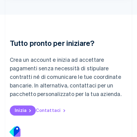
Lituania
English
Lussemburgo
Français
Deutsch
English
Malaysia
English
简体中文
Tutto pronto per iniziare?
Malta
English
Messico
Crea un account e inizia ad accettare
Español
English
Norvegia
pagamenti senza necessità di stipulare
English
contratti né di comunicare le tue coordinate
Nuova Zelanda
bancarie. In alternativa, contattaci per un
English
Paesi Bassi
pacchetto personalizzato per la tua azienda.
Nederlands
English
Polonia
English
Inizia
Contattaci
Portogallo
Português
English
RAS di Hong Kong, Cina
English
简体中文