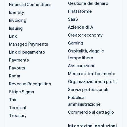
Gestione del denaro
Financial Connections
Piattaforme
Identity
SaaS
Invoicing
Aziende di IA
Issuing
Creator economy
Link
Gaming
Managed Payments
Ospitalità, viaggi e
Link di pagamento
tempo libero
Payments
Assicurazione
Payouts
Media e intrattenimento
Radar
Organizzazioni non profit
Revenue Recognition
Servizi professionali
Stripe Sigma
Pubblica
Tax
amministrazione
Terminal
Commercio al dettaglio
Treasury
Integrazioni e soluzioni