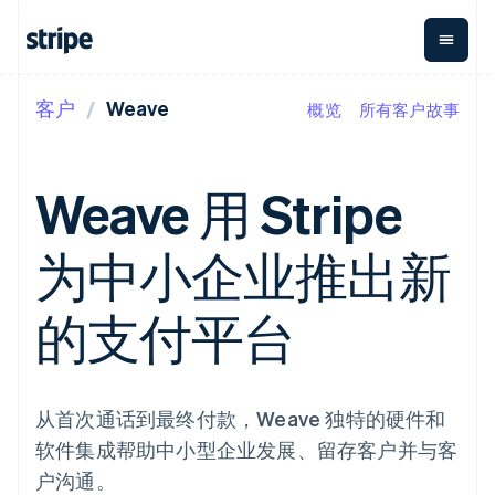
客户
Weave
概览
所有客户故事
按企业阶段
文档
学习
支付
营收
资金管
平台
理
易市
大型企业
Stripe 文档
博客
Payments
Billing
初创企业
API 参考文档
客户案例
Weave 用 Stripe
在线支付
经常性收入
Global
Conn
库与 SDK
指南
Payment links
Metronome
Payouts
Stripe Apps
按用量计费
平台
为中小企业推出新
无代码支付
Subscriptions
向第三
按应用场景
Checkout
方打款
支持
预构建支付界
订阅管理
Crypto
指南
智能体商务
的支付平台
面
Invoicing
钱包、
加密货币
获取支持
一次性或定期
Elements
稳定币
电子商务
接受线上付款
管理支持方案
灵活的 UI 组件
账单
发行和
嵌入式金融
实施预建结账流程
专业服务
支付方式
Tax
发卡基
财务自动化
构建平台或交易市场
Access to
销售税和增值
础设施
全球化企业
管理订阅
从首次通话到最终付款，Weave 独特的硬件和
125+
税自动化
应用内支付
提供按用量计费
Terminal
Revenue
软件集成帮助中小型企业发展、留存客户并与客
交易市场
发行稳定币支持的支付卡
线下支付
Recognition
公司
资金管理
使用代理预配和管理服务
户沟通。
会计自动化
Authorization
平台