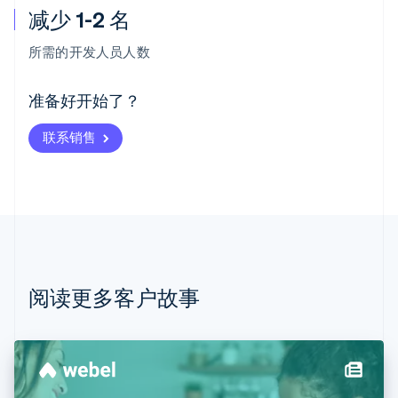
减少 1-2 名
阿联酋
English
所需的开发人员人数
爱尔兰
English
爱沙尼亚
准备好开始了？
English
奥地利
联系销售
Deutsch
English
澳大利亚
English
巴西
Português
English
保加利亚
English
比利时
Nederlands
Français
Deutsch
English
阅读更多客户故事
波兰
English
丹麦
English
德国
Deutsch
English