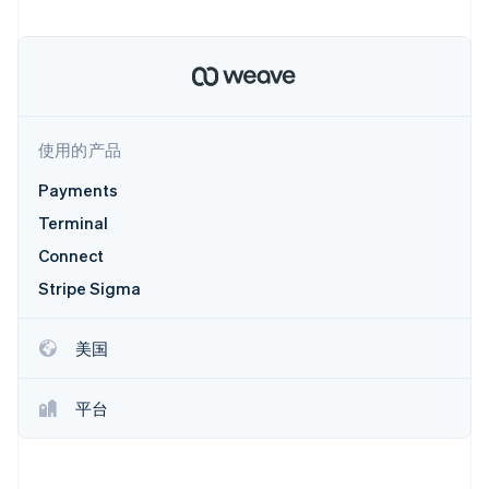
Boost
Stripe Sigma
产品路线图
SaaS
支付成功率优
自定义报告
Sessions 年度大会
化
Data Pipeline
招聘
数据同步
Link
资源
新闻编辑室
加速结账
Stripe Press
按行业
应用程序集成
代码示例
使用的产品
AI 企业
开发者博客
创作者经济
API 状态
联系
更多
Payments
游戏
Product roadmap
酒店、旅游与休闲
联系销售
了解未来规划
Terminal
保险
成为合作伙伴
媒体与娱乐
Radar
Connect
非营利组织
欺诈防范
Stripe Sigma
专业服务
Atlas
公共部门
初创企业注册
零售
美国
Climate
碳移除
生态系统
平台
合作伙伴
Stripe App Marketplace