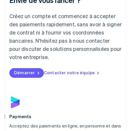
Envie de vous lancer ?
Japon
日本語
English
Créez un compte et commencez à accepter
Lettonie
English
des paiements rapidement, sans avoir à signer
Liechtenstein
de contrat ni à fournir vos coordonnées
Deutsch
English
Lituanie
bancaires. N'hésitez pas à nous contacter
English
pour discuter de solutions personnalisées pour
Luxembourg
votre entreprise.
Français
Deutsch
English
Malaisie
English
简体中文
Démarrer
Contacter notre équipe
Malte
English
Mexique
Español
English
Norvège
English
Nouvelle-Zélande
English
Payments
Pays-Bas
Acceptez des paiements en ligne, en personne et dans
Nederlands
English