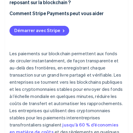
reposant sur la blockchain ?
Définir les critères de réussite dès le départ
Comment Stripe Payments peut vous aider
Mesurer l’impact
Démarrer avec Stripe
Effectuer des tests avant de se développer
Faire appel à des partenaires expérimentés
Les paiements sur blockchain permettent aux fonds
Intégrer la sécurité et la conformité dès le départ
de circuler instantanément, de façon transparente et
au-delà des frontières, en enregistrant chaque
Intégrer progressivement et mesurer en continu
transaction sur un grand livre partagé et vérifiable. Les
entreprises se tournent vers les blockchains publiques
et les cryptomonnaies stables pour envoyer des fonds
à l’échelle mondiale en quelques minutes, réduire les
coûts de transfert et automatiser les rapprochements.
Les entreprises qui utilisent des cryptomonnaies
stables pour les paiements interentreprises
transfrontaliers signalent
jusqu’à 60 % d’économies
en matière de coûts
et des règlements en quelques