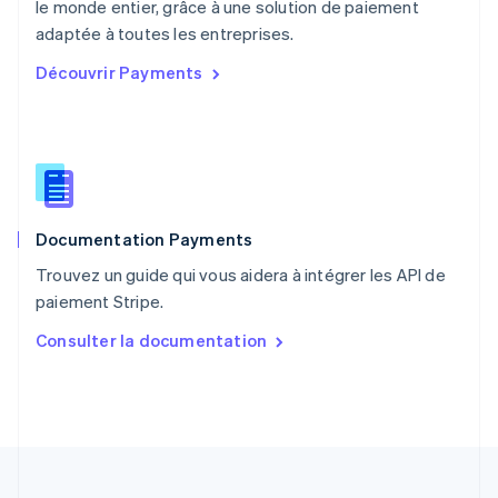
le monde entier, grâce à une solution de paiement
Pologne
English
adaptée à toutes les entreprises.
Portugal
Découvrir Payments
Português
English
R.A.S. de Hong Kong, Chine
English
简体中文
République tchèque
English
Roumanie
English
Documentation Payments
Royaume-Uni
English
Trouvez un guide qui vous aidera à intégrer les API de
Singapour
paiement Stripe.
English
简体中文
Slovaquie
Consulter la documentation
English
Slovénie
English
Italiano
Suède
Svenska
English
Suisse
Deutsch
Français
Italiano
English