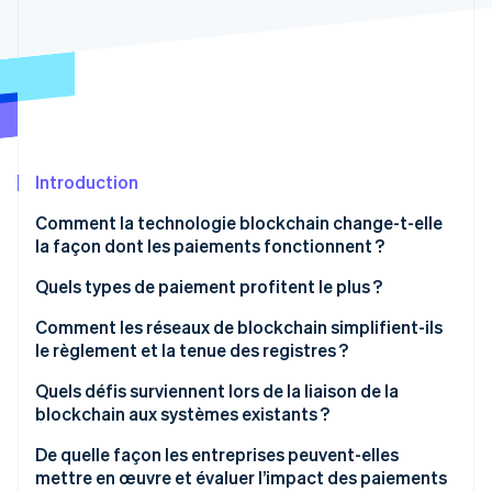
Découvrez les prochaines évolutions
Commerce en ligne
Radar
Prévention de la fraude
Écosystème
Atlas
Constitution de start-up
Partenaires
Climate
Stripe App Marketplace
Élimination du carbone
Introduction
Identity
Comment la technologie blockchain change-t-elle
Vérification de l'identité
la façon dont les paiements fonctionnent ?
Quels types de paiement profitent le plus ?
Comment les réseaux de blockchain simplifient-ils
le règlement et la tenue des registres ?
Stripe Sessions 2026
Découvrez comment Stripe construit l’infrastructure écono
Quels défis surviennent lors de la liaison de la
Regarder la vidéo
blockchain aux systèmes existants ?
De quelle façon les entreprises peuvent-elles
mettre en œuvre et évaluer l’impact des paiements