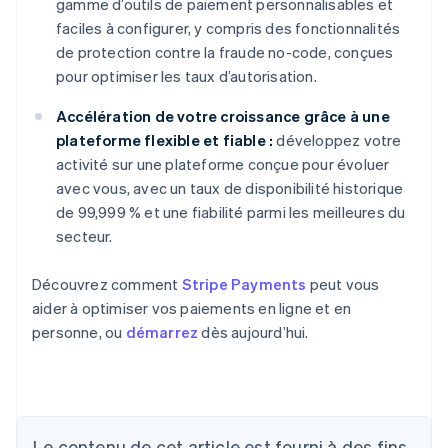
gamme d’outils de paiement personnalisables et
faciles à configurer, y compris des fonctionnalités
de protection contre la fraude no-code, conçues
pour optimiser les taux d’autorisation.
Accélération de votre croissance grâce à une
plateforme flexible et fiable :
développez votre
activité sur une plateforme conçue pour évoluer
avec vous, avec un taux de disponibilité historique
de 99,999 % et une fiabilité parmi les meilleures du
secteur.
Découvrez comment
Stripe Payments
peut vous
aider à optimiser vos paiements en ligne et en
personne, ou
démarrez
dès aujourd’hui.
Allemagne
Le contenu de cet article est fourni à des fins
Deutsch
English