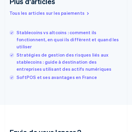
Plus d'articles
Espagne
Español
English
Tous les articles sur les paiements
Estonie
English
États-Unis
Stablecoins vs altcoins : comment ils
English
Español
简体中文
fonctionnent, en quoi ils diffèrent et quand les
Finlande
English
Svenska
utiliser
France
Stratégies de gestion des risques liés aux
Français
English
stablecoins : guide à destination des
Gibraltar
entreprises utilisant des actifs numériques
English
Grèce
SoftPOS et ses avantages en France
English
Hongrie
English
Inde
English
Irlande
English
Italie
Italiano
English