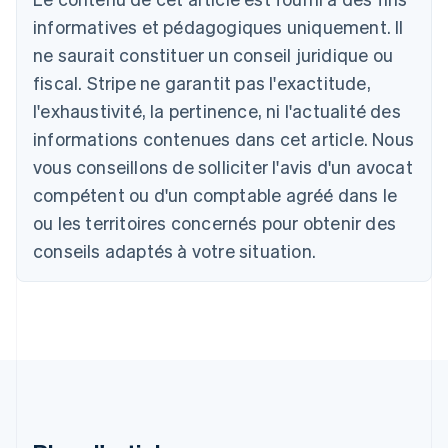
Australie
informatives et pédagogiques uniquement. Il
English
ne saurait constituer un conseil juridique ou
Autriche
Deutsch
English
fiscal. Stripe ne garantit pas l'exactitude,
Belgique
l'exhaustivité, la pertinence, ni l'actualité des
Nederlands
Français
Deutsch
English
Brésil
informations contenues dans cet article. Nous
Português
English
vous conseillons de solliciter l'avis d'un avocat
Bulgarie
compétent ou d'un comptable agréé dans le
English
Canada
ou les territoires concernés pour obtenir des
English
Français
conseils adaptés à votre situation.
Chine continentale
简体中文
English
Chypre
English
Croatie
English
Italiano
Danemark
English
Émirats arabes unis
English