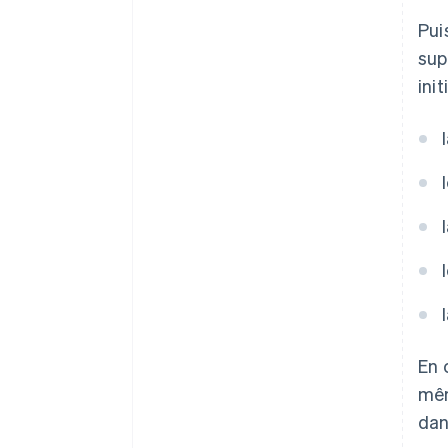
Pui
sup
init
En 
mêm
dan