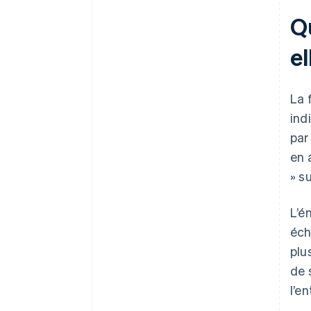
Qu
el
La 
ind
par
en 
» s
L’é
éch
plu
de 
l’en