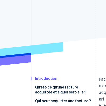
Authorization Boost
Acceptation optimisée
Link
Paiements accélérés
Financial Connections
Comptes financiers associés
Introduction
Fac
à c
Qu’est-ce qu’une facture
acquittée et à quoi sert-elle ?
acq
art
Qui peut acquitter une facture ?
jur