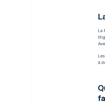
La
La 
lit
Ave
Les
à d
Qu
f