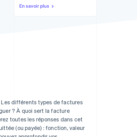
En savoir plus
Stripe Sessions 2026
Découvrez comment
Stripe construit
l’infrastructure
économique de l’IA.
Regarder la vidéo
 Les différents types de factures
uer ? À quoi sert la facture
rez toutes les réponses dans cet
uittée (ou payée) : fonction, valeur
 pouvez approfondir vos