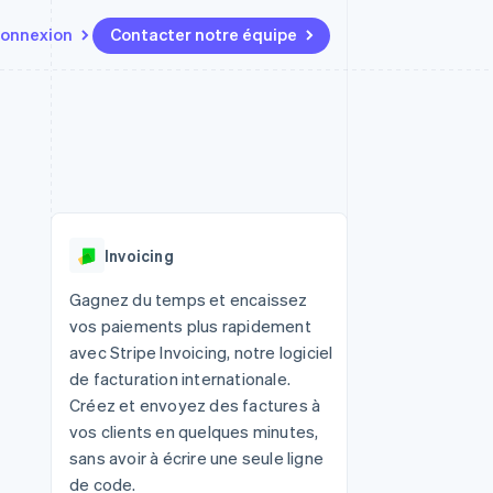
onnexion
Contacter notre équipe
Ressources
Écosystème
Contact
t marketplaces
Plus
Intégrations d'applications
Partenaires
Contacter notre équipe
Product roadmap
elle
Exemples de code
Stripe App Marketplace
Devenir partenaire
Découvrez les prochaines
r les
Blog des développeurs
évolutions
rs
État de l'API
 platforms
Radar
ciers intégrés
Invoicing
Prévention de la fraude
ratif
es et virtuelles
Atlas
Gagnez du temps et encaissez
Constitution de start-up
vos paiements plus rapidement
Climate
avec Stripe Invoicing, notre logiciel
Élimination du carbone
de facturation internationale.
Identity
Créez et envoyez des factures à
Vérification de l'identité
vos clients en quelques minutes,
sans avoir à écrire une seule ligne
de code.