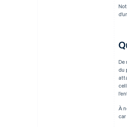
Not
d’u
Q
De 
du 
att
cel
l’e
À n
car