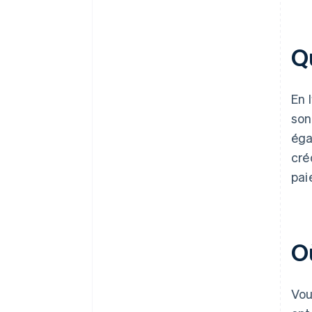
Qu
En 
son
éga
cré
pai
O
Vou