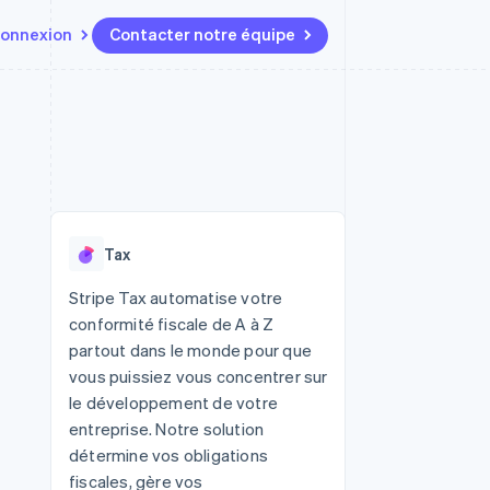
onnexion
Contacter notre équipe
Ressources
Écosystème
Contact
t marketplaces
Plus
Intégrations d'applications
Partenaires
Contacter notre équipe
Product roadmap
elle
Exemples de code
Stripe App Marketplace
Devenir partenaire
Découvrez les prochaines
r les
Blog des développeurs
évolutions
rs
État de l'API
 platforms
Radar
ciers intégrés
Tax
Prévention de la fraude
ratif
es et virtuelles
Atlas
Stripe Tax automatise votre
Constitution de start-up
conformité fiscale de A à Z
Climate
partout dans le monde pour que
Élimination du carbone
vous puissiez vous concentrer sur
Identity
le développement de votre
Vérification de l'identité
entreprise. Notre solution
détermine vos obligations
fiscales, gère vos