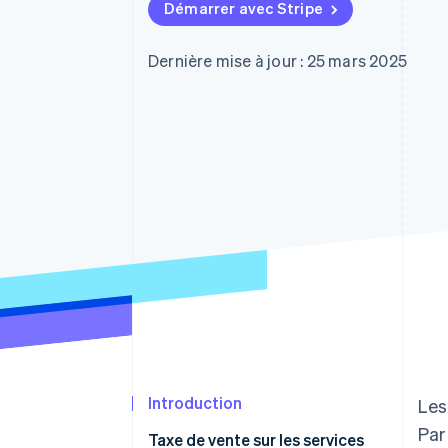
Authorization Boost
Démarrer avec Stripe
Acceptation optimisée
Link
Paiements accélérés
Dernière mise à jour : 25 mars 2025
Financial Connections
Comptes financiers associés
Introduction
Les
Par
Taxe de vente sur les services