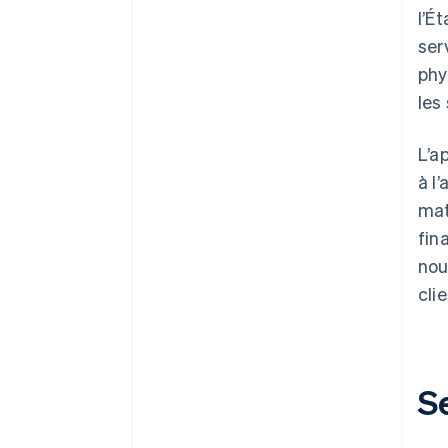
l’É
ser
phy
les
L’a
à l
mat
fin
nou
clie
S