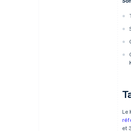
Som
T
Le 
réf
et 