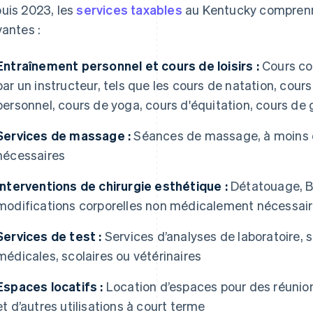
uis 2023, les
services taxables
au Kentucky comprenn
vantes :
Entraînement personnel et cours de loisirs :
Cours col
par un instructeur, tels que les cours de natation, cour
personnel, cours de yoga, cours d'équitation, cours de g
Services de massage :
Séances de massage, à moins q
nécessaires
Interventions de chirurgie esthétique :
Détatouage, Bo
modifications corporelles non médicalement nécessai
Services de test :
Services d’analyses de laboratoire, sa
médicales, scolaires ou vétérinaires
Espaces locatifs :
Location d’espaces pour des réunio
et d’autres utilisations à court terme