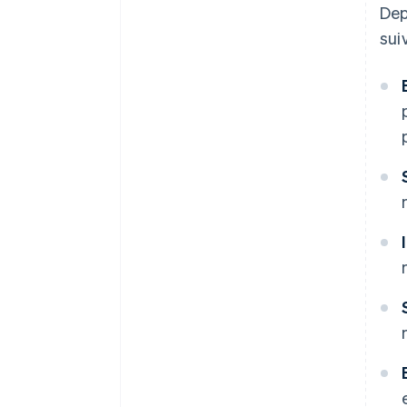
Dep
sui