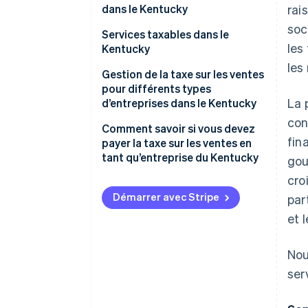
dans le Kentucky
rai
soc
Services taxables dans le
les
Kentucky
les
Gestion de la taxe sur les ventes
pour différents types
La 
d’entreprises dans le Kentucky
con
Comment savoir si vous devez
fin
payer la taxe sur les ventes en
tant qu’entreprise du Kentucky
gou
cro
Vente de biens ou services
taxables
Démarrer avec Stripe
par
et l
Lien fiscal pour la taxe sur les
ventes
Nou
ser