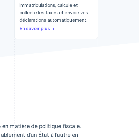
immatriculations, calcule et
collecte les taxes et envoie vos
déclarations automatiquement.
Stripe Sessions 2026
En savoir plus
Découvrez comment
Stripe construit
l’infrastructure
économique de l’IA.
Regarder la vidéo
n matière de politique fiscale.
rablement d’un État à l’autre en