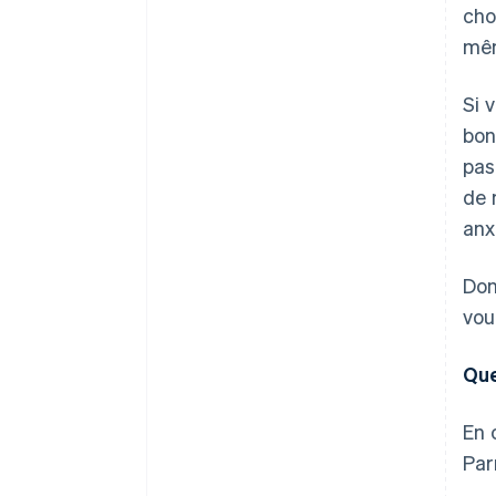
cho
mêm
Si 
bon
pas
de 
anx
Don
vou
Que
En 
Par