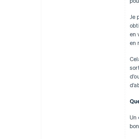
pou
Je 
obt
en 
en r
Cel
sor
d’o
d’a
Que
Un 
bon