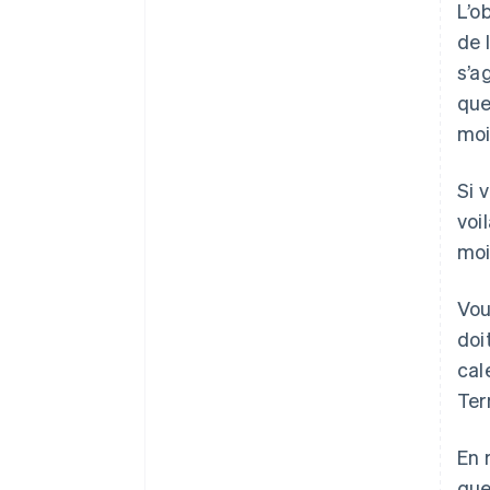
L’o
de l
s’a
que
moi
Si 
voi
moi
Vou
doi
cal
Ter
En 
que