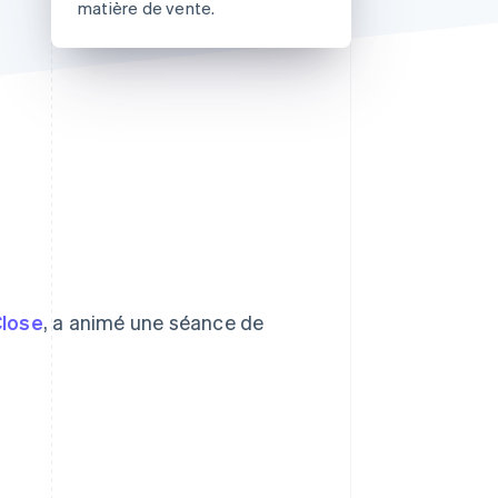
matière de vente.
Stripe Sessions 2026
Découvrez comment
Stripe construit
l’infrastructure
économique de l’IA.
Regarder la vidéo
lose
, a animé une séance de