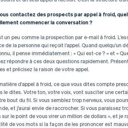
vous contactez des prospects par appel à froid, quel
llement commencer la conversation ?
st un peu comme la prospection par e-mail à froid. L’es
ce de la personne qui reçoit l’appel. Quand quelqu’un 
onnu, il pense immédiatement : « Qui est-ce ? » et « Q
ez répondre à ces deux questions rapidement. Présent
tes et précisez la raison de votre appel.
matière d’appel à froid, ce que vous dites compte pre
s le dites. Votre ton, votre voix, vont susciter une cer
utre bout du fil. Si vous semblez trop nerveux, vous pourr
de, et j’aurai envie de raccrocher. Si vous paraissez trop
s sur le point de vous virer un million de dollars », et je
lité de vos mots si la façon de les prononcer est mauv