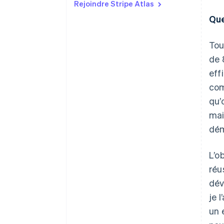
Rejoindre Stripe Atlas
Que
Tou
de 
eff
com
qu’
mai
dém
L’o
réu
dév
je 
un 