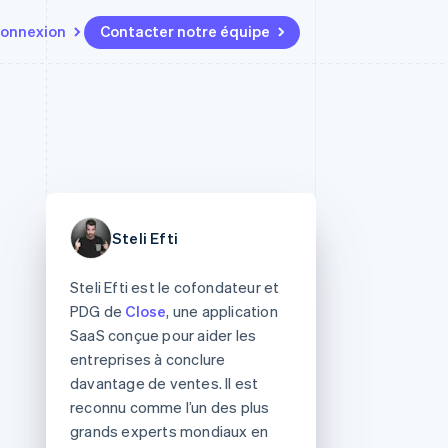
onnexion
Contacter notre équipe
Ressources
Écosystème
Contact
t marketplaces
Plus
Intégrations d'applications
Partenaires
Contacter notre équipe
Product roadmap
elle
Exemples de code
Stripe App Marketplace
Devenir partenaire
Découvrez les prochaines
r les
Blog des développeurs
évolutions
rs
État de l'API
 platforms
Radar
ciers intégrés
Prévention de la fraude
Steli Efti
ratif
es et virtuelles
Atlas
Constitution de start-up
Steli Efti est le cofondateur et
PDG de
Close
, une application
Climate
SaaS conçue pour aider les
Élimination du carbone
entreprises à conclure
Identity
davantage de ventes. Il est
Vérification de l'identité
reconnu comme l’un des plus
grands experts mondiaux en