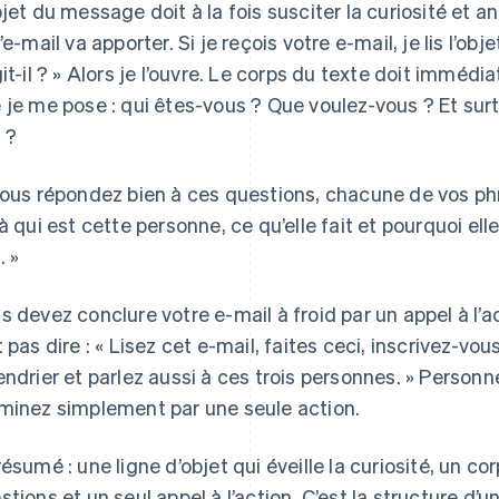
bjet du message doit à la fois susciter la curiosité et 
’e-mail va apporter. Si je reçois votre e-mail, je lis l’obj
git-il ? » Alors je l’ouvre. Le corps du texte doit immé
 je me pose : qui êtes-vous ? Que voulez-vous ? Et sur
 ?
vous répondez bien à ces questions, chacune de vos phr
là qui est cette personne, ce qu’elle fait et pourquoi el
. »
s devez conclure votre e-mail à froid par un appel à l’ac
t pas dire : « Lisez cet e-mail, faites ceci, inscrivez-vou
endrier et parlez aussi à ces trois personnes. » Personn
minez simplement par une seule action.
résumé : une ligne d’objet qui éveille la curiosité, un c
stions et un seul appel à l’action. C’est la structure d’un