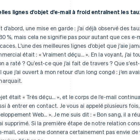
lles lignes d’objet d’e-mail à froid entraînent les ta
t d’abord, une mise en garde : j’ai déjà observé des tau
80 %, mais cela ne signifie pas pour autant que ces e-m
icaces. L’une des meilleures lignes d’objet que j’aie jam
mercial était : « Vraiment déçu… ». En la voyant, j’ai to
on a raté ? Qu’est-ce que j’ai fait de travers ? Que s’est-
l que j’ai ouvert à mon retour d’un long congé : j’en ava
arquait.
bjet était « Très déçu… », et le corps de l’e-mail contin
ssi à entrer en contact. Je vous ai appelé plusieurs foi
eloppement Web… ». Je me suis dit : « Bon sang, il a réuss
l’ai supprimé. Si la première étape de notre relation con
e-mail, cela ne me donnera certainement pas envie de 