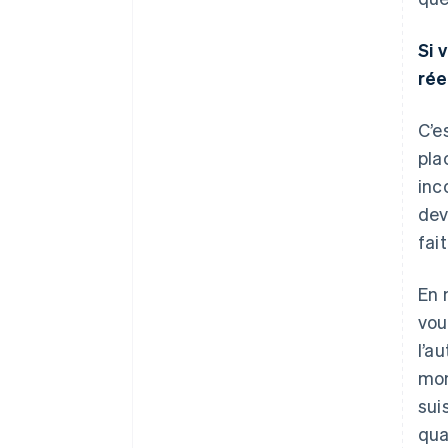
Si 
rée
C’e
pla
inc
dev
fai
En 
vou
l’a
mon
sui
qua