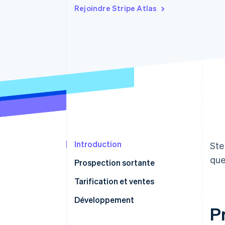
Authorization Boost
Rejoindre Stripe Atlas
Acceptation optimisée
Link
Paiements accélérés
Financial Connections
Comptes financiers associés
Introduction
Ste
que
Prospection sortante
Tarification et ventes
Développement
P