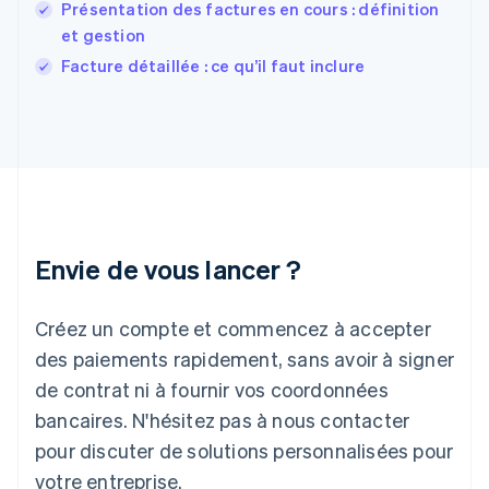
Présentation des factures en cours : définition
English
Grèce
et gestion
English
Facture détaillée : ce qu’il faut inclure
Hongrie
English
Inde
English
Irlande
English
Italie
Italiano
English
Japon
Envie de vous lancer ?
日本語
English
Lettonie
Créez un compte et commencez à accepter
English
Liechtenstein
des paiements rapidement, sans avoir à signer
Deutsch
English
de contrat ni à fournir vos coordonnées
Lituanie
English
bancaires. N'hésitez pas à nous contacter
Luxembourg
pour discuter de solutions personnalisées pour
Français
Deutsch
English
Malaisie
votre entreprise.