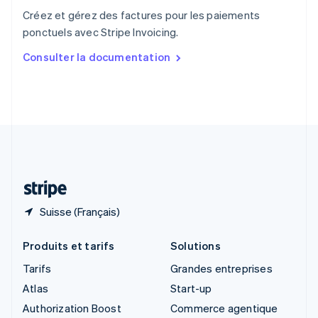
English
Créez et gérez des factures pour les paiements
Singapour
ponctuels avec Stripe Invoicing.
English
简体中文
Slovaquie
Consulter la documentation
English
Slovénie
English
Italiano
Suède
Svenska
English
Suisse
Deutsch
Français
Italiano
English
Thaïlande
ไทย
English
Suisse (Français)
Produits et tarifs
Solutions
Tarifs
Grandes entreprises
Atlas
Start-up
Authorization Boost
Commerce agentique