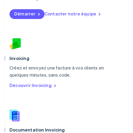
English
简体中文
Malte
Démarrer
Contacter notre équipe
English
Mexique
Español
English
Norvège
English
Nouvelle-Zélande
English
Pays-Bas
Invoicing
Nederlands
English
Créez et envoyez une facture à vos clients en
Pologne
English
quelques minutes, sans code.
Portugal
Découvrir Invoicing
Português
English
R.A.S. de Hong Kong, Chine
English
简体中文
République tchèque
English
Roumanie
English
Documentation Invoicing
Royaume-Uni