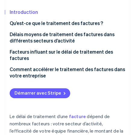
Découvrez les prochaines évolutions
Commerce en ligne
Introduction
Radar
Prévention de la fraude
Qu’est-ce que le traitement des factures ?
Écosystème
Atlas
Constitution de start-up
Délais moyens de traitement des factures dans
Partenaires
différents secteurs d’activité
Climate
Stripe App Marketplace
Élimination du carbone
Vente au détail
Facteurs influant sur le délai de traitement des
Identity
factures
Industrie manufacturière
Vérification de l'identité
Technologie
Comment accélérer le traitement des factures dans
Santé
votre entreprise
Complexité des factures
Services aux entreprises
Processus d’approbation
Démarrer avec Stripe
Stripe Sessions 2026
Erreurs de facture
Découvrez comment Stripe construit l’infrastructure écono
Regarder la vidéo
Paiements internationaux
Le délai de traitement d’une
facture
dépend de
nombreux facteurs : votre secteur d’activité,
Volume de la facture
l’efficacité de votre équipe financière, le montant de la