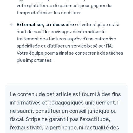
votre plateforme de paiement pour gagner du
temps et éliminer les doublons.
Externaliser, si nécessaire :
si votre équipe est à
bout de souffle, envisagez d’externaliser le
traitement des factures auprès d’une entreprise
spécialisée ou d’utiliser un service basé sur l’IA.
Votre équipe pourra ainsi se consacrer à des tâches
Allemagne
plus importantes.
Deutsch
English
Australie
English
Autriche
Deutsch
English
Le contenu de cet article est fourni à des fins
Belgique
Nederlands
Français
Deutsch
English
informatives et pédagogiques uniquement. Il
Brésil
ne saurait constituer un conseil juridique ou
Português
English
Bulgarie
fiscal. Stripe ne garantit pas l'exactitude,
English
l'exhaustivité, la pertinence, ni l'actualité des
Canada