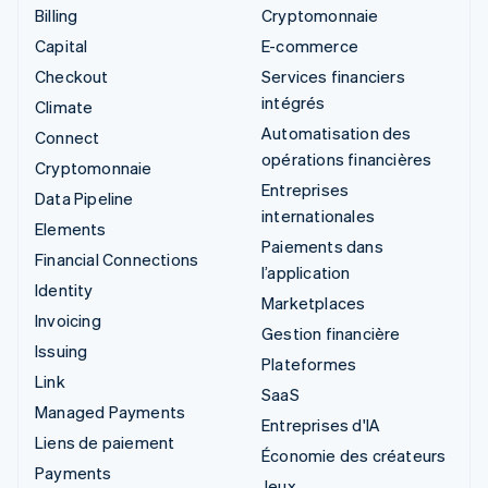
Billing
Cryptomonnaie
Capital
E-commerce
Checkout
Services financiers
intégrés
Climate
Automatisation des
Connect
opérations financières
Cryptomonnaie
Entreprises
Data Pipeline
internationales
Elements
Paiements dans
Financial Connections
l’application
Identity
Marketplaces
Invoicing
Gestion financière
Issuing
Plateformes
Link
SaaS
Managed Payments
Entreprises d'IA
Liens de paiement
Économie des créateurs
Payments
Jeux