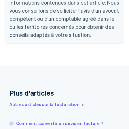
informations contenues dans cet article. Nous
English
Français
Chine continentale
vous conseillons de solliciter l'avis d'un avocat
简体中文
English
compétent ou d'un comptable agréé dans le
Chypre
ou les territoires concernés pour obtenir des
English
Croatie
conseils adaptés à votre situation.
English
Italiano
Danemark
English
Émirats arabes unis
English
Espagne
Español
English
Estonie
English
Plus d'articles
États-Unis
English
Español
简体中文
Finlande
Autres articles sur la facturation
English
Svenska
France
Français
English
Comment convertir un devis en facture ?
Gibraltar