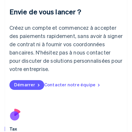
Irlande
Envie de vous lancer ?
English
Italie
Italiano
English
Créez un compte et commencez à accepter
Japon
日本語
English
des paiements rapidement, sans avoir à signer
Lettonie
de contrat ni à fournir vos coordonnées
English
bancaires. N'hésitez pas à nous contacter
Liechtenstein
pour discuter de solutions personnalisées pour
Deutsch
English
Lituanie
votre entreprise.
English
Luxembourg
Français
Deutsch
English
Démarrer
Contacter notre équipe
Malaisie
English
简体中文
Malte
English
Mexique
Español
English
Norvège
Tax
English