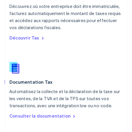
Nouvelle-Zélande
Découvrez où votre entreprise doit être immatriculée,
English
facturez automatiquement le montant de taxes requis
Pays-Bas
et accédez aux rapports nécessaires pour effectuer
Nederlands
English
vos déclarations fiscales.
Pologne
English
Découvrir Tax
Portugal
Português
English
R.A.S. de Hong Kong, Chine
English
简体中文
République tchèque
English
Roumanie
Documentation Tax
English
Royaume-Uni
Automatisez la collecte et la déclaration de la taxe sur
English
les ventes, de la TVA et de la TPS sur toutes vos
Singapour
transactions, avec une intégration low ou no-code.
English
简体中文
Slovaquie
Consulter la documentation
English
Slovénie
English
Italiano