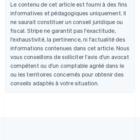
Le contenu de cet article est fourni à des fins
informatives et pédagogiques uniquement. Il
Allemagne
ne saurait constituer un conseil juridique ou
Deutsch
English
fiscal. Stripe ne garantit pas l'exactitude,
Australie
l'exhaustivité, la pertinence, ni l'actualité des
English
Autriche
informations contenues dans cet article. Nous
Deutsch
English
vous conseillons de solliciter l'avis d'un avocat
Belgique
Nederlands
Français
Deutsch
English
compétent ou d'un comptable agréé dans le
Brésil
ou les territoires concernés pour obtenir des
Português
English
Bulgarie
conseils adaptés à votre situation.
English
Canada
English
Français
Chine continentale
简体中文
English
Chypre
English
Croatie
English
Italiano