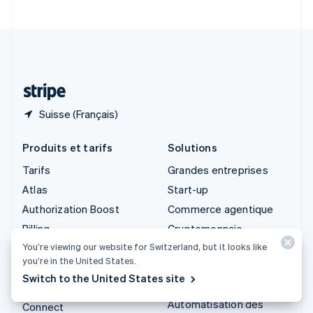
Suède
Svenska
English
Suisse
Deutsch
Français
Italiano
English
Thaïlande
ไทย
English
Suisse (Français)
Produits et tarifs
Solutions
Tarifs
Grandes entreprises
Atlas
Start-up
Authorization Boost
Commerce agentique
Billing
Cryptomonnaie
You’re viewing our website for Switzerland, but it looks like
Capital
E-commerce
you’re in the United States.
Checkout
Services financiers
Switch to the United States site
intégrés
Climate
Automatisation des
Connect