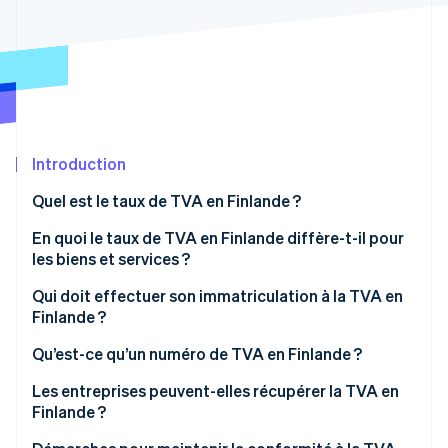
Découvrez les prochaines évolutions
Commerce en ligne
Radar
Prévention de la fraude
Écosystème
Atlas
Constitution de start-up
Partenaires
Climate
Stripe App Marketplace
Élimination du carbone
Introduction
Identity
Quel est le taux de TVA en Finlande ?
Vérification de l'identité
En quoi le taux de TVA en Finlande diffère-t-il pour
les biens et services ?
Taux de TVA standard (25,5 %)
Qui doit effectuer son immatriculation à la TVA en
Finlande ?
Stripe Sessions 2026
Taux réduit (13,5 %)
Découvrez comment Stripe construit l’infrastructure écono
Qu’est-ce qu’un numéro de TVA en Finlande ?
Regarder la vidéo
Taux réduit (10 %)
Les entreprises peuvent-elles récupérer la TVA en
Taux zéro (0 %)
Finlande ?
Fournitures exonérées de TVA