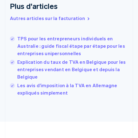
Plus d'articles
Danemark
English
Émirats arabes unis
Autres articles sur la facturation
English
Espagne
Español
English
TPS pour les entrepreneurs individuels en
Estonie
Australie : guide fiscal étape par étape pour les
English
entreprises unipersonnelles
États-Unis
Explication du taux de TVA en Belgique pour les
English
Español
简体中文
Finlande
entreprises vendant en Belgique et depuis la
English
Svenska
Belgique
France
Les avis d’imposition à la TVA en Allemagne
Français
English
expliqués simplement
Gibraltar
English
Grèce
English
Hongrie
English
Inde
English