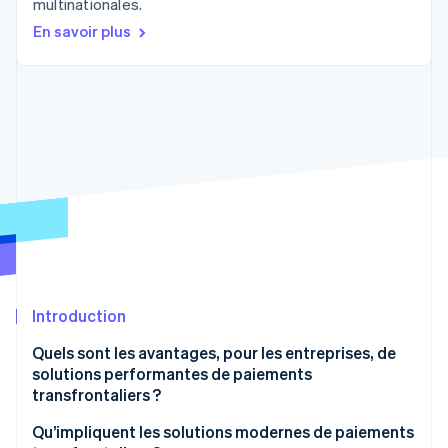
multinationales.
Découvrez les prochaines évolutions
Commerce en ligne
En savoir plus
Radar
Prévention de la fraude
Écosystème
Atlas
Constitution de start-up
Partenaires
Climate
Stripe App Marketplace
Élimination du carbone
Identity
Vérification de l'identité
Introduction
Stripe Sessions 2026
Découvrez comment Stripe construit l’infrastructure écono
Quels sont les avantages, pour les entreprises, de
Regarder la vidéo
solutions performantes de paiements
transfrontaliers ?
Portée élargie
Qu’impliquent les solutions modernes de paiements