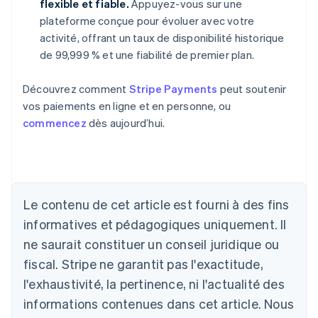
flexible et fiable.
Appuyez-vous sur une
plateforme conçue pour évoluer avec votre
activité, offrant un taux de disponibilité historique
de 99,999 % et une fiabilité de premier plan.
Découvrez comment
Stripe Payments
peut soutenir
vos paiements en ligne et en personne, ou
commencez
dès aujourd’hui.
Allemagne
Le contenu de cet article est fourni à des fins
Deutsch
English
Australie
informatives et pédagogiques uniquement. Il
English
ne saurait constituer un conseil juridique ou
Autriche
Deutsch
English
fiscal. Stripe ne garantit pas l'exactitude,
Belgique
l'exhaustivité, la pertinence, ni l'actualité des
Nederlands
Français
Deutsch
English
Brésil
informations contenues dans cet article. Nous
Português
English