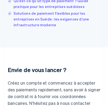
Qu’est-ce qu’un type de paiement ? Guide
France
pratique pour les entreprises suédoises
Français
English
Solutions de paiement flexibles pour les
Gibraltar
English
entreprises en Suède : les exigences d’une
Grèce
infrastructure moderne
English
Hongrie
English
Inde
English
Irlande
English
Italie
Italiano
English
Envie de vous lancer ?
Japon
日本語
English
Créez un compte et commencez à accepter
Lettonie
English
des paiements rapidement, sans avoir à signer
Liechtenstein
de contrat ni à fournir vos coordonnées
Deutsch
English
Lituanie
bancaires. N'hésitez pas à nous contacter
English