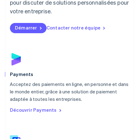
pour discuter de solutions personnalisées pour
Luxembourg
votre entreprise.
Français
Deutsch
English
Malaisie
English
简体中文
Démarrer
Contacter notre équipe
Malte
English
Mexique
Español
English
Norvège
English
Nouvelle-Zélande
English
Payments
Pays-Bas
Acceptez des paiements en ligne, en personne et dans
Nederlands
English
le monde entier, grâce à une solution de paiement
Pologne
English
adaptée à toutes les entreprises.
Portugal
Découvrir Payments
Português
English
R.A.S. de Hong Kong, Chine
English
简体中文
République tchèque
English