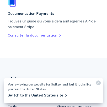
Roumanie
English
Documentation Payments
Royaume-Uni
English
Trouvez un guide qui vous aidera à intégrer les API de
Singapour
paiement Stripe.
English
简体中文
Slovaquie
Consulter la documentation
English
Slovénie
English
Italiano
Suède
Svenska
English
Suisse
Deutsch
Français
Italiano
English
Thaïlande
ไทย
English
You’re viewing our website for Switzerland, but it looks like
Suisse (Français)
you’re in the United States.
Switch to the United States site
Produits et tarifs
Solutions
Tarifs
Grandes entreprises