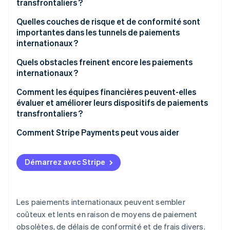
transfrontaliers ?
Liquidités libérées
Wallets multidevises
Quelles couches de risque et de conformité sont
Flexibilité en matière de devises
importantes dans les tunnels de paiements
Réseaux de paiement locaux
internationaux ?
Identité et vérification
Quels obstacles freinent encore les paiements
internationaux ?
Contrôle et surveillance en temps réel
Les systèmes de paiement ne communiquent pas
Comment les équipes financières peuvent-elles
Fraude et surface d’exposition aux attaques
entre eux
évaluer et améliorer leurs dispositifs de paiements
transfrontaliers ?
Règles locales aux conséquences mondiales
Les réglementations ne sont pas synchronisées
Comment Stripe Payments peut vous aider
L’argent reste une question culturelle
Démarrez avec Stripe
Les paiements internationaux peuvent sembler
coûteux et lents en raison de moyens de paiement
obsolètes, de délais de conformité et de frais divers.