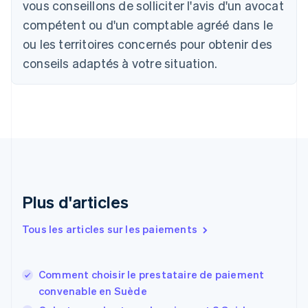
vous conseillons de solliciter l'avis d'un avocat
Bulgarie
compétent ou d'un comptable agréé dans le
English
Canada
ou les territoires concernés pour obtenir des
English
Français
conseils adaptés à votre situation.
Chine continentale
简体中文
English
Chypre
English
Croatie
English
Italiano
Danemark
English
Émirats arabes unis
English
Plus d'articles
Espagne
Español
English
Tous les articles sur les paiements
Estonie
English
États-Unis
Comment choisir le prestataire de paiement
English
Español
简体中文
convenable en Suède
Finlande
English
Svenska