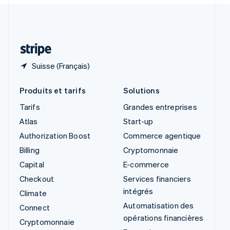
Suisse
Deutsch
Français
Italiano
English
Thaïlande
ไทย
English
Suisse (Français)
Produits et tarifs
Solutions
Tarifs
Grandes entreprises
Atlas
Start-up
Authorization Boost
Commerce agentique
Billing
Cryptomonnaie
Capital
E-commerce
Checkout
Services financiers
intégrés
Climate
Automatisation des
Connect
opérations financières
Cryptomonnaie