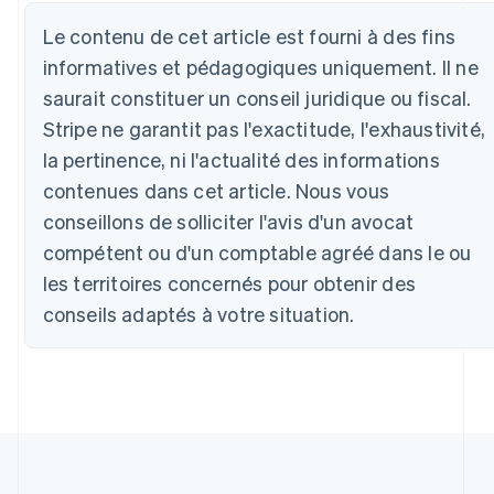
Allemagne
Le contenu de cet article est fourni à des fins
Deutsch
English
informatives et pédagogiques uniquement. Il ne
Australie
saurait constituer un conseil juridique ou fiscal.
English
Autriche
Stripe ne garantit pas l'exactitude, l'exhaustivité,
Deutsch
English
la pertinence, ni l'actualité des informations
Belgique
Nederlands
Français
Deutsch
English
contenues dans cet article. Nous vous
Brésil
conseillons de solliciter l'avis d'un avocat
Português
English
compétent ou d'un comptable agréé dans le ou
Bulgarie
English
les territoires concernés pour obtenir des
Canada
conseils adaptés à votre situation.
English
Français
Chine continentale
简体中文
English
Chypre
English
Croatie
English
Italiano
Danemark
English