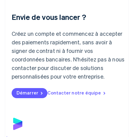
Italie
Italiano
English
Envie de vous lancer ?
Japon
日本語
English
Créez un compte et commencez à accepter
Lettonie
English
des paiements rapidement, sans avoir à
Liechtenstein
signer de contrat ni à fournir vos
Deutsch
English
Lituanie
coordonnées bancaires. N'hésitez pas à nous
English
contacter pour discuter de solutions
Luxembourg
personnalisées pour votre entreprise.
Français
Deutsch
English
Malaisie
English
简体中文
Démarrer
Contacter notre équipe
Malte
English
Mexique
Español
English
Norvège
English
Nouvelle-Zélande
English