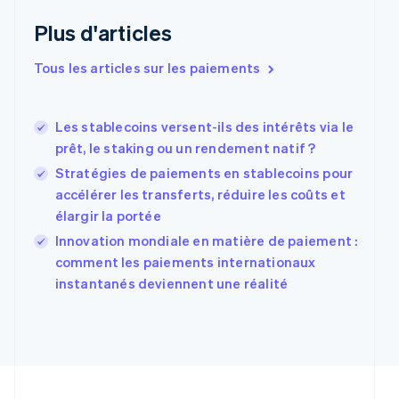
Émirats arabes unis
Plus d'articles
English
Espagne
Tous les articles sur les paiements
Español
English
Estonie
English
Les stablecoins versent-ils des intérêts via le
États-Unis
prêt, le staking ou un rendement natif ?
English
Español
简体中文
Finlande
Stratégies de paiements en stablecoins pour
English
Svenska
accélérer les transferts, réduire les coûts et
France
élargir la portée
Français
English
Gibraltar
Innovation mondiale en matière de paiement :
English
comment les paiements internationaux
Grèce
instantanés deviennent une réalité
English
Hongrie
English
Inde
English
Irlande
English