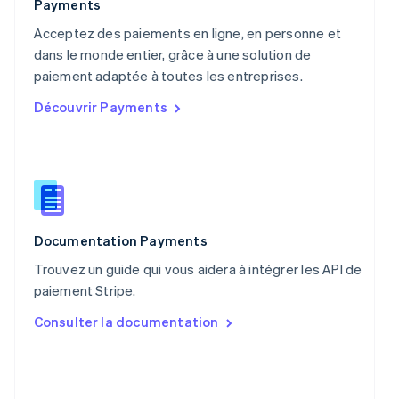
Payments
Pays-Bas
Acceptez des paiements en ligne, en personne et
Nederlands
English
Pologne
dans le monde entier, grâce à une solution de
English
paiement adaptée à toutes les entreprises.
Portugal
Découvrir Payments
Português
English
R.A.S. de Hong Kong, Chine
English
简体中文
République tchèque
English
Roumanie
English
Royaume-Uni
Documentation Payments
English
Trouvez un guide qui vous aidera à intégrer les API de
Singapour
paiement Stripe.
English
简体中文
Slovaquie
Consulter la documentation
English
Slovénie
English
Italiano
Suède
Svenska
English