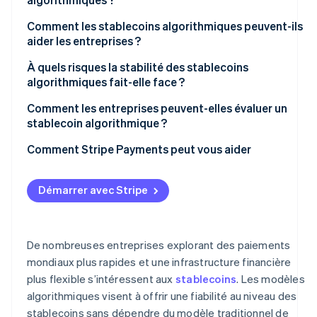
Les stablecoins reposant sur des mécanismes
Modèles à double token
algorithmiques
Comment les stablecoins algorithmiques peuvent-ils
Modèles hybrides ou fractionnaires
aider les entreprises ?
À quels risques la stabilité des stablecoins
algorithmiques fait-elle face ?
Comment les entreprises peuvent-elles évaluer un
stablecoin algorithmique ?
Comment Stripe Payments peut vous aider
Démarrer avec Stripe
De nombreuses entreprises explorant des paiements
mondiaux plus rapides et une infrastructure financière
plus flexible s’intéressent aux
stablecoins
. Les modèles
algorithmiques visent à offrir une fiabilité au niveau des
stablecoins sans dépendre du modèle traditionnel de