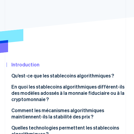
Découvrez les prochaines évolutions
Commerce en ligne
Radar
Prévention de la fraude
Écosystème
Atlas
Constitution de start-up
Partenaires
Climate
Stripe App
Élimination du carbone
Marketplace
Identity
Vérification de l'identité
Introduction
Qu’est-ce que les stablecoins algorithmiques ?
En quoi les stablecoins algorithmiques diffèrent-ils
des modèles adossés à la monnaie fiduciaire ou à la
Stripe Sessions 2026
cryptomonnaie ?
Découvrez comment Stripe construit l’infrastructure écon
Regarder la vidéo
Les stablecoins adossés à des monnaies fiduciaires
Comment les mécanismes algorithmiques
maintiennent-ils la stabilité des prix ?
Les stablecoins reposant sur un collatéral en
cryptomonnaie
Systèmes de rebasage
Quelles technologies permettent les stablecoins
algorithmiques ?