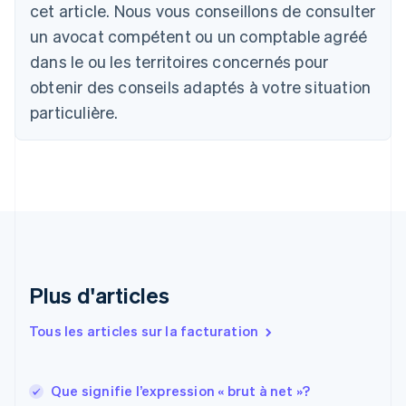
Português
English
cet article. Nous vous conseillons de consulter
Bulgarie
un avocat compétent ou un comptable agréé
English
Canada
dans le ou les territoires concernés pour
English
Français
obtenir des conseils adaptés à votre situation
Chine continentale
particulière.
简体中文
English
Chypre
English
Croatie
English
Italiano
Danemark
English
Émirats arabes unis
English
Espagne
Plus d'articles
Español
English
Estonie
Tous les articles sur la facturation
English
États-Unis
English
Español
简体中文
Que signifie l’expression « brut à net »?
Finlande