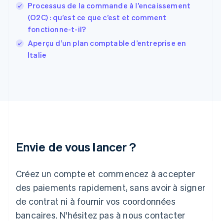
English
Svenska
Processus de la commande à l’encaissement
France
(O2C) : qu’est ce que c’est et comment
Français
English
fonctionne-t-il?
Gibraltar
English
Aperçu d’un plan comptable d’entreprise en
Grèce
Italie
English
Hongrie
English
Inde
English
Irlande
English
Italie
Italiano
English
Envie de vous lancer ?
Japon
日本語
English
Créez un compte et commencez à accepter
Lettonie
English
des paiements rapidement, sans avoir à signer
Liechtenstein
de contrat ni à fournir vos coordonnées
Deutsch
English
Lituanie
bancaires. N'hésitez pas à nous contacter