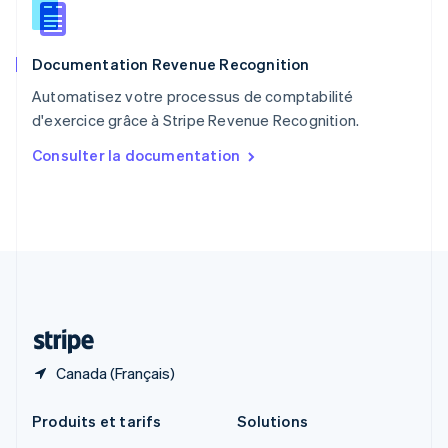
English
Roumanie
English
Documentation Revenue Recognition
Royaume-Uni
English
Automatisez votre processus de comptabilité
Singapour
d'exercice grâce à Stripe Revenue Recognition.
English
简体中文
Slovaquie
Consulter la documentation
English
Slovénie
English
Italiano
Suède
Svenska
English
Suisse
Deutsch
Français
Italiano
English
Thaïlande
ไทย
English
Canada (Français)
Produits et tarifs
Solutions