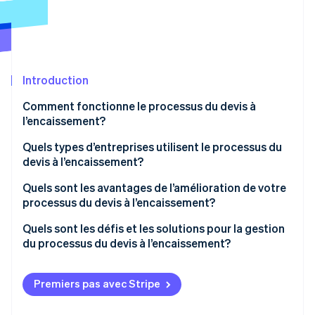
Commerce de détail
État des API
Atlas
Constitution d'une entreprise
Climate
Élimination du carbone
Écosystème
Introduction
Identity
Partenaires
Vérification de l'identité
Stripe App Marketplace
Comment fonctionne le processus du devis à
l’encaissement?
Quels types d’entreprises utilisent le processus du
devis à l’encaissement?
Stripe Sessions 2026
Quels sont les avantages de l’amélioration de votre
Découvrez comment Stripe construit l’infrastructure écon
processus du devis à l’encaissement?
l’IA.
Regarder
Quels sont les défis et les solutions pour la gestion
du processus du devis à l’encaissement?
Premiers pas avec Stripe