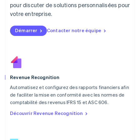
English
pour discuter de solutions personnalisées pour
Luxembourg
votre entreprise.
Français
Deutsch
English
Malaisie
English
简体中文
Démarrer
Contacter notre équipe
Malte
English
Mexique
Español
English
Norvège
English
Nouvelle-Zélande
English
Revenue Recognition
Pays-Bas
Automatisez et configurez des rapports financiers afin
Nederlands
English
de faciliter la mise en conformité avec les normes de
Pologne
English
comptabilité des revenus IFRS 15 et ASC 606.
Portugal
Découvrir Revenue Recognition
Português
English
RAS de Hong Kong, Chine
English
简体中文
République tchèque