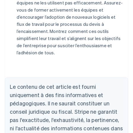
équipes ne les utilisent pas efficacement. Assurez-
vous de former activement les équipes et
d’encourager l’adoption de nouveaux logiciels et
flux de travail pour le processus du devis à
l’encaissement. Montrez comment ces outils
simplifient leur travail et s’alignent sur les objectifs
de l’entreprise pour susciter l’enthousiasme et
l’adhésion de tous.
Allemagne
Le contenu de cet article est fourni
Deutsch
English
Australie
uniquement à des fins informatives et
English
pédagogiques. Il ne saurait constituer un
Autriche
conseil juridique ou fiscal. Stripe ne garantit
Deutsch
English
Belgique
pas l'exactitude, l'exhaustivité, la pertinence,
Nederlands
Français
Deutsch
English
ni l'actualité des informations contenues dans
Brésil