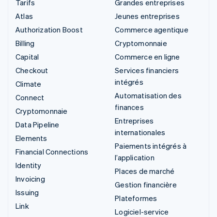
Tarifs
Grandes entreprises
Atlas
Jeunes entreprises
Authorization Boost
Commerce agentique
Billing
Cryptomonnaie
Capital
Commerce en ligne
Checkout
Services financiers
intégrés
Climate
Automatisation des
Connect
finances
Cryptomonnaie
Entreprises
Data Pipeline
internationales
Elements
Paiements intégrés à
Financial Connections
l’application
Identity
Places de marché
Invoicing
Gestion financière
Issuing
Plateformes
Link
Logiciel-service