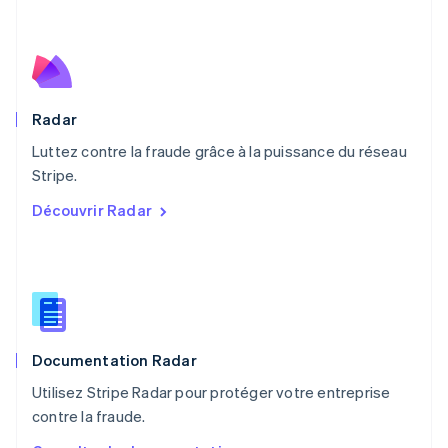
Español
English
Norvège
English
Nouvelle-Zélande
English
Pays-Bas
Radar
Nederlands
English
Luttez contre la fraude grâce à la puissance du réseau
Pologne
English
Stripe.
Portugal
Découvrir Radar
Português
English
RAS de Hong Kong, Chine
English
简体中文
République tchèque
English
Roumanie
English
Documentation Radar
Royaume-Uni
English
Utilisez Stripe Radar pour protéger votre entreprise
Singapour
contre la fraude.
English
简体中文
Slovaquie