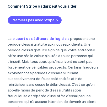
Friction progressive
Comment Stripe Radar peut vous aider
Limitation du débit :
Premiers pas avec Stripe
Suivi comportemental pendant l’essai
Analyse des signaux de risque de paiement avec
Stripe Radar
La
plupart des éditeurs de logiciels
proposent une
période d’essai gratuite aux nouveaux clients. Une
période d’essai gratuite signifie que votre entreprise
offre une réelle valeur ajoutée à toute personne qui
s’inscrit. Mais tous ceux qui s’inscrivent ne sont pas
forcément de véritables prospects. Certains fraudeurs
exploitent ces périodes d’essai en utilisant
successivement de fausses identités afin de
réinitialiser sans cesse le délai d’essai. C’est ce qu’on
appelle l’abus de période d’essai : l’utilisation
frauduleuse et répétée d’une offre d’essai par une
personne qui n’a aucune intention de devenir un client