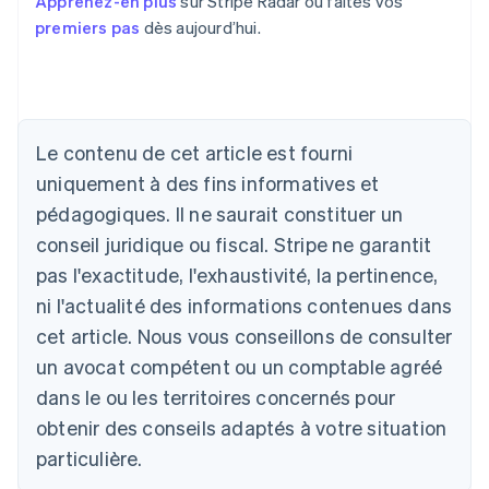
Apprenez-en plus
sur Stripe Radar ou faites vos
premiers pas
dès aujourd’hui.
Allemagne
Le contenu de cet article est fourni
Deutsch
English
Australie
uniquement à des fins informatives et
English
pédagogiques. Il ne saurait constituer un
Autriche
conseil juridique ou fiscal. Stripe ne garantit
Deutsch
English
Belgique
pas l'exactitude, l'exhaustivité, la pertinence,
Nederlands
Français
Deutsch
English
ni l'actualité des informations contenues dans
Brésil
Português
English
cet article. Nous vous conseillons de consulter
Bulgarie
un avocat compétent ou un comptable agréé
English
Canada
dans le ou les territoires concernés pour
English
Français
obtenir des conseils adaptés à votre situation
Chine continentale
particulière.
简体中文
English
Chypre