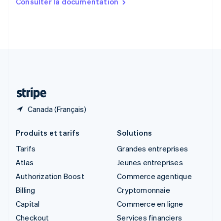
Consulter la documentation
English
Slovénie
English
Italiano
Suède
Svenska
English
Suisse
Deutsch
Français
Italiano
English
Thaïlande
ไทย
English
Canada (Français)
Produits et tarifs
Solutions
Tarifs
Grandes entreprises
Atlas
Jeunes entreprises
Authorization Boost
Commerce agentique
Billing
Cryptomonnaie
Capital
Commerce en ligne
Checkout
Services financiers