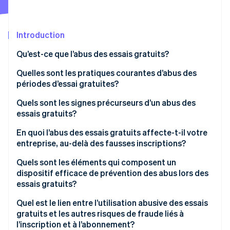
Commerce de détail
État des API
Atlas
Constitution d'une entreprise
Introduction
Climate
Élimination du carbone
Écosystème
Qu’est-ce que l’abus des essais gratuits?
Identity
Partenaires
Vérification de l'identité
Quelles sont les pratiques courantes d’abus des
Stripe App Marketplace
périodes d’essai gratuites?
Quels sont les signes précurseurs d’un abus des
essais gratuits?
Stripe Sessions 2026
En quoi l’abus des essais gratuits affecte-t-il votre
Découvrez comment Stripe construit l’infrastructure écon
entreprise, au-delà des fausses inscriptions?
l’IA.
Regarder
Coûts liés à l’infrastructure et aux API
Quels sont les éléments qui composent un
dispositif efficace de prévention des abus lors des
Analyse des produits contaminés
essais gratuits?
Charge admissible
Évaluation des risques lors de l’inscription
Quel est le lien entre l’utilisation abusive des essais
gratuits et les autres risques de fraude liés à
Une exposition accrue à la fraude aux paiements
Intelligence des appareils
l’inscription et à l’abonnement?