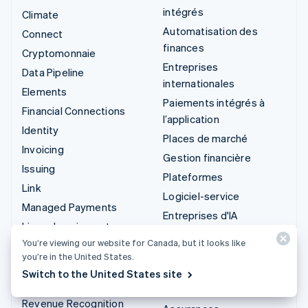
intégrés
Climate
Automatisation des
Connect
finances
Cryptomonnaie
Entreprises
Data Pipeline
internationales
Elements
Paiements intégrés à
Financial Connections
l’application
Identity
Places de marché
Invoicing
Gestion financière
Issuing
Plateformes
Link
Logiciel-service
Managed Payments
Entreprises d'IA
Liens de paiement
Économie de la création
You’re viewing our website for Canada, but it looks like
Payments
Jeux
you’re in the United States.
Payouts
Hôtellerie, voyages et
Switch to the United States site
Radar
loisirs
Revenue Recognition