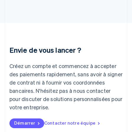
English
Inde
English
Irlande
English
Italie
Italiano
English
Japon
Envie de vous lancer ?
日本語
English
Lettonie
Créez un compte et commencez à accepter
English
Liechtenstein
des paiements rapidement, sans avoir à signer
Deutsch
English
de contrat ni à fournir vos coordonnées
Lituanie
English
bancaires. N'hésitez pas à nous contacter
Luxembourg
pour discuter de solutions personnalisées pour
Français
Deutsch
English
Malaisie
votre entreprise.
English
简体中文
Malte
Démarrer
Contacter notre équipe
English
Mexique