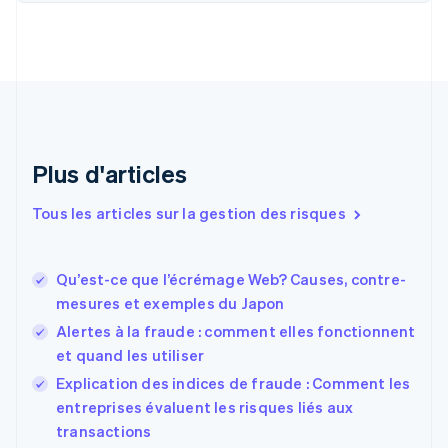
English
Croatie
English
Italiano
Danemark
English
Émirats arabes unis
English
Espagne
Plus d'articles
Español
English
Estonie
Tous les articles sur la gestion des risques
English
États-Unis
English
Español
简体中文
Qu’est-ce que l’écrémage Web? Causes, contre-
Finlande
English
Svenska
mesures et exemples du Japon
France
Alertes à la fraude : comment elles fonctionnent
Français
English
et quand les utiliser
Gibraltar
English
Explication des indices de fraude : Comment les
Grèce
entreprises évaluent les risques liés aux
English
transactions
Hongrie