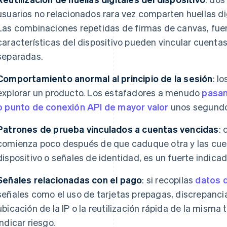
usuarios no relacionados rara vez comparten huellas di
Las combinaciones repetidas de firmas de canvas, fuen
características del dispositivo pueden vincular cuenta
separadas.
Comportamiento anormal al principio de la sesión
: l
explorar un producto. Los estafadores a menudo
pasan
o punto de conexión API de mayor valor
unos segundo
Patrones de prueba vinculados a cuentas vencidas
:
comienza poco después de que caduque otra y las cue
dispositivo o señales de identidad, es un fuerte indica
Señales relacionadas con el pago
: si recopilas
datos 
señales como el uso de tarjetas prepagas, discrepancias 
ubicación de la IP o la reutilización rápida de la misma
indicar riesgo.