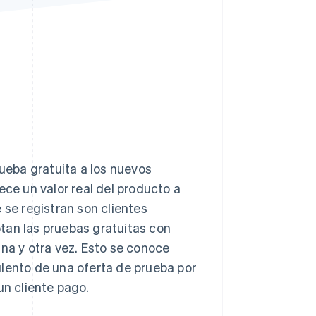
Sesiones de Stripe
2026
Descubre cómo Stripe
construye la
infraestructura
económica para la IA.
Mirar ahora
ueba gratuita a los nuevos
ece un valor real del producto a
 se registran son clientes
tan las pruebas gratuitas con
una y otra vez. Esto se conoce
ulento de una oferta de prueba por
un cliente pago.