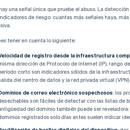
hay una señal única que pruebe el abuso. La detección
indicadores de riesgo: cuantas más señales haya, más 
siva.
es tener en cuenta lo siguiente:
Velocidad de registro desde la infraestructura comp
misma dirección de Protocolo de Internet (IP), rango de
período corto son indicadores sólidos de la infraestru
salida del centro de datos y la red privada virtual (V
Dominios de correo electrónico sospechosos
: los p
desechables son fáciles de detectar con las listas de 
antigüedad del dominio también puede ser reveladora: 
dominios registrados solo días antes suelen indicar ide
Reutilización de huellas digitales del dispositivo
: dos