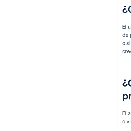
Análisis de señales de riesgo de
¿
pago con Stripe Radar
El 
de 
o s
cre
¿
p
El 
div