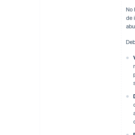
No 
de 
abu
Deb