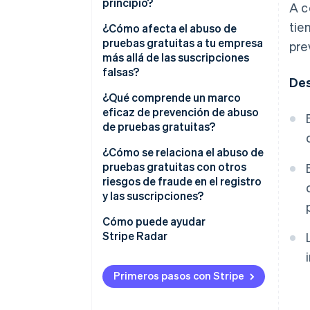
principio?
A c
tie
¿Cómo afecta el abuso de
pruebas gratuitas a tu empresa
pre
más allá de las suscripciones
falsas?
De
Costos de infraestructura y de
¿Qué comprende un marco
API
eficaz de prevención de abuso
de pruebas gratuitas?
Análisis de productos
contaminados
Puntuación de riesgo al
¿Cómo se relaciona el abuso de
registrarse
pruebas gratuitas con otros
Carga de soporte
riesgos de fraude en el registro
Inteligencia del dispositivo
y las suscripciones?
Mayor exposición al fraude en
los pagos
Fricción progresiva
Cómo puede ayudar
Stripe Radar
Límite de frecuencia:
Supervisión del
Primeros pasos con Stripe
comportamiento durante el
ensayo