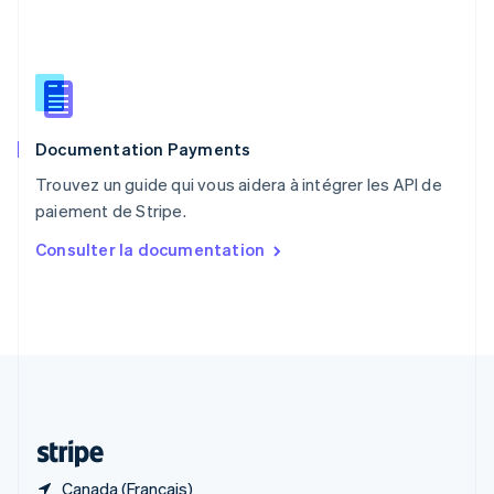
RAS de Hong Kong, Chine
English
简体中文
République tchèque
English
Roumanie
English
Documentation Payments
Royaume-Uni
English
Trouvez un guide qui vous aidera à intégrer les API de
Singapour
paiement de Stripe.
English
简体中文
Slovaquie
Consulter la documentation
English
Slovénie
English
Italiano
Suède
Svenska
English
Suisse
Deutsch
Français
Italiano
English
Thaïlande
ไทย
English
Canada (Français)