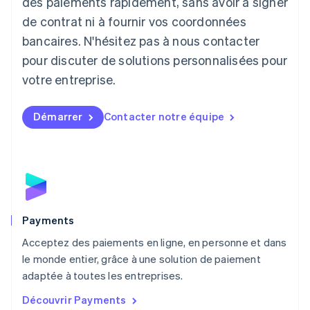
des paiements rapidement, sans avoir à signer
Liechtenstein
de contrat ni à fournir vos coordonnées
Deutsch
English
Lituanie
bancaires. N'hésitez pas à nous contacter
English
pour discuter de solutions personnalisées pour
Luxembourg
votre entreprise.
Français
Deutsch
English
Malaisie
English
简体中文
Démarrer
Contacter notre équipe
Malte
English
Mexique
Español
English
Norvège
English
Nouvelle-Zélande
English
Payments
Pays-Bas
Acceptez des paiements en ligne, en personne et dans
Nederlands
English
le monde entier, grâce à une solution de paiement
Pologne
English
adaptée à toutes les entreprises.
Portugal
Découvrir Payments
Português
English