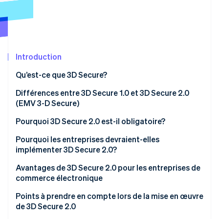
Commerce de détail
État des API
Atlas
Constitution d'une entreprise
Climate
Élimination du carbone
Écosystème
Introduction
Identity
Partenaires
Vérification de l'identité
Stripe App Marketplace
Qu’est-ce que 3D Secure?
Différences entre 3D Secure 1.0 et 3D Secure 2.0
(EMV 3-D Secure)
Pourquoi 3D Secure 2.0 est-il obligatoire?
Stripe Sessions 2026
Découvrez comment Stripe construit l’infrastructure écon
Pourquoi les entreprises devraient-elles
l’IA.
implémenter 3D Secure 2.0?
Regarder
Propriétaires de commerce électronique
Avantages de 3D Secure 2.0 pour les entreprises de
commerce électronique
Émetteurs de cartes de crédit
Des mesures antifraude plus efficaces
Points à prendre en compte lors de la mise en œuvre
Acquéreurs/Prestataires de services de paiement
de 3D Secure 2.0
(PSP)
Moins de risque de contestation de paiement