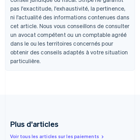
Belgique
pas l'exactitude, l'exhaustivité, la pertinence,
Nederlands
Français
Deutsch
English
ni l'actualité des informations contenues dans
Brésil
Português
English
cet article. Nous vous conseillons de consulter
Bulgarie
un avocat compétent ou un comptable agréé
English
Canada
dans le ou les territoires concernés pour
English
Français
obtenir des conseils adaptés à votre situation
Chine continentale
particulière.
简体中文
English
Chypre
English
Croatie
English
Italiano
Danemark
English
Émirats arabes unis
English
Espagne
Plus d'articles
Español
English
Estonie
Voir tous les articles sur les paiements
English