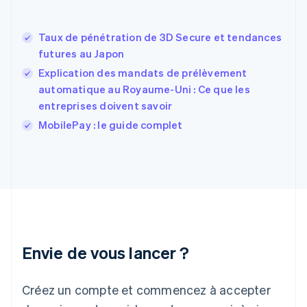
États-Unis
English
Español
简体中文
Taux de pénétration de 3D Secure et tendances
Finlande
English
Svenska
futures au Japon
France
Explication des mandats de prélèvement
Français
English
automatique au Royaume-Uni : Ce que les
Gibraltar
entreprises doivent savoir
English
Grèce
MobilePay : le guide complet
English
Hongrie
English
Inde
English
Irlande
English
Italie
Italiano
English
Envie de vous lancer ?
Japon
日本語
English
Créez un compte et commencez à accepter
Lettonie
English