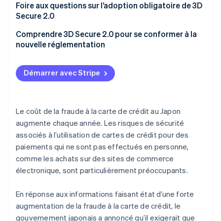
Foire aux questions sur l’adoption obligatoire de 3D
Réduction des abandons de panier
Secure 2.0
Y a-t-il des sanctions en cas d’infraction?
Comprendre 3D Secure 2.0 pour se conformer à la
nouvelle réglementation
Quelles sont les transactions qui ne sont pas
couvertes?
Démarrer avec Stripe
Le coût de la fraude à la carte de crédit au Japon
augmente chaque année. Les risques de sécurité
associés à l’utilisation de cartes de crédit pour des
paiements qui ne sont pas effectués en personne,
comme les achats sur des sites de commerce
électronique, sont particulièrement préoccupants.
En réponse aux informations faisant état d’une forte
augmentation de la fraude à la carte de crédit, le
gouvernement japonais a annoncé qu’il exigerait que