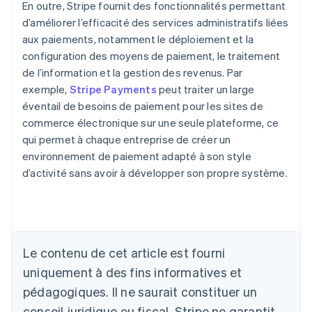
En outre, Stripe fournit des fonctionnalités permettant
d’améliorer l’efficacité des services administratifs liées
aux paiements, notamment le déploiement et la
configuration des moyens de paiement, le traitement
de l’information et la gestion des revenus. Par
exemple,
Stripe Payments
peut traiter un large
éventail de besoins de paiement pour les sites de
commerce électronique sur une seule plateforme, ce
qui permet à chaque entreprise de créer un
environnement de paiement adapté à son style
d’activité sans avoir à développer son propre système.
Allemagne
Le contenu de cet article est fourni
Deutsch
English
Australie
uniquement à des fins informatives et
English
pédagogiques. Il ne saurait constituer un
Autriche
conseil juridique ou fiscal. Stripe ne garantit
Deutsch
English