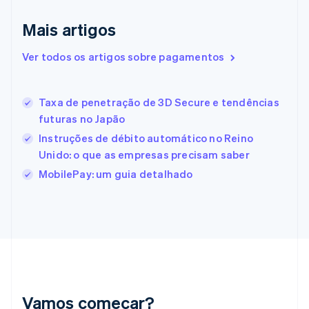
English
Eslovênia
Mais artigos
English
Italiano
Espanha
Ver todos os artigos sobre pagamentos
Español
English
Estados Unidos
English
Español
简体中文
Estônia
Taxa de penetração de 3D Secure e tendências
English
futuras no Japão
Finlândia
Instruções de débito automático no Reino
English
Svenska
França
Unido: o que as empresas precisam saber
Français
English
MobilePay: um guia detalhado
Gibraltar
English
Grécia
English
Hungria
English
Índia
English
Irlanda
Vamos começar?
English