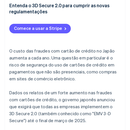
Há alguma penalidade para as violações?
Entenda o 3D Secure 2.0 para cumprir as novas
regulamentações
Quais transações não são cobertas?
Comece a usar a Stripe
O custo das fraudes com cartão de crédito no Japão
aumenta a cada ano. Uma questão em particular é o
risco de segurança do uso de cartões de crédito em
pagamentos que não são presenciais, como compras
em sites de comércio eletrônico.
Dados os relatos de um forte aumento nas fraudes
com cartões de crédito, o governo japonês anunciou
que exigirá que todas as empresas implementem o
3D Secure 2.0 (também conhecido como "EMV 3-D
Secure") até o final de março de 2025.