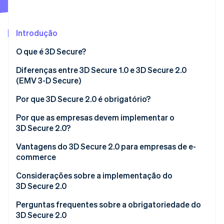
Veja o que está chegando
Radar
Ecossistema
Prevenção de fraudes
Introdução
Parceiros
Atlas
O que é 3D Secure?
Stripe App Marketplace
Incorporação de startups
Diferenças entre 3D Secure 1.0 e 3D Secure 2.0
Climate
Remoção de carbono
(EMV 3-D Secure)
Identity
Por que 3D Secure 2.0 é obrigatório?
Verificação de identidade
Por que as empresas devem implementar o
3D Secure 2.0?
Proprietários de e-commerce
Vantagens do 3D Secure 2.0 para empresas de e-
commerce
Stripe Sessions 2026
Emissores de cartões de crédito
Veja como a Stripe está construindo a infraestrutura econ
Medidas antifraude mais eficazes
Considerações sobre a implementação do
Assista agora
Adquirentes/prestadores de serviços de
3D Secure 2.0
pagamento (PSP)
Redução do risco de estornos
Perguntas frequentes sobre a obrigatoriedade do
Redução no abandono do carrinho de compras
3D Secure 2.0