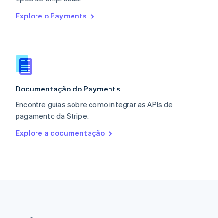
Países Baixos
Explore o Payments
Nederlands
English
Polônia
English
Portugal
Português
English
RAE de Hong Kong, China
English
简体中文
Documentação do Payments
Reino Unido
English
Encontre guias sobre como integrar as APIs de
República Tcheca
pagamento da Stripe.
English
Romênia
Explore a documentação
English
Singapura
English
简体中文
Suécia
Svenska
English
Suíça
Deutsch
Français
Italiano
English
Tailândia
ไทย
English