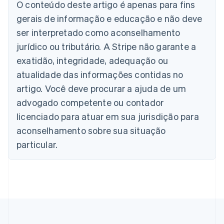
English
O conteúdo deste artigo é apenas para fins
Áustria
gerais de informação e educação e não deve
Deutsch
English
Bélgica
ser interpretado como aconselhamento
Nederlands
Français
Deutsch
English
jurídico ou tributário. A Stripe não garante a
Brasil
exatidão, integridade, adequação ou
Português
English
Bulgária
atualidade das informações contidas no
English
artigo. Você deve procurar a ajuda de um
Canadá
advogado competente ou contador
English
Français
China continental
licenciado para atuar em sua jurisdição para
简体中文
English
aconselhamento sobre sua situação
Chipre
English
particular.
Croácia
English
Italiano
Dinamarca
English
Emirados Árabes Unidos
English
Eslováquia