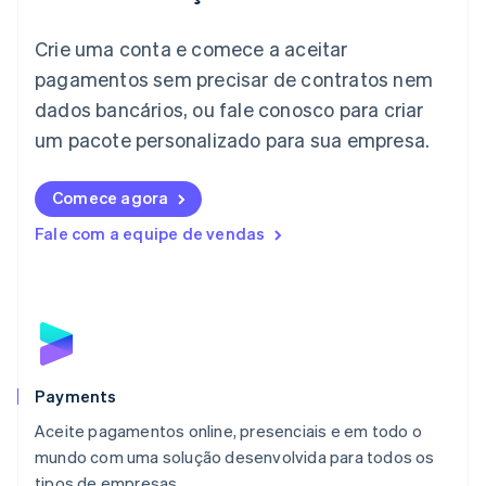
Itália
Crie uma conta e comece a aceitar
Italiano
English
Japão
pagamentos sem precisar de contratos nem
日本語
English
dados bancários, ou fale conosco para criar
Letônia
English
um pacote personalizado para sua empresa.
Liechtenstein
Deutsch
English
Comece agora
Lituânia
English
Fale com a equipe de vendas
Luxemburgo
Français
Deutsch
English
Malásia
English
简体中文
Malta
English
México
Español
English
Payments
Noruega
Aceite pagamentos online, presenciais e em todo o
English
mundo com uma solução desenvolvida para todos os
Nova Zelândia
English
tipos de empresas.