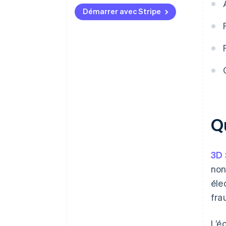
qui ne sont pas couvertes ?
Démarrer avec Stripe
Q
3D 
non
éle
fra
L’é