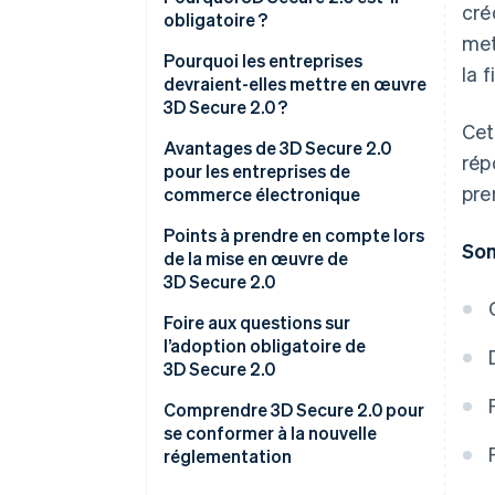
cré
obligatoire ?
met
Pourquoi les entreprises
la 
devraient-elles mettre en œuvre
3D Secure 2.0 ?
Cet
Propriétaires d’une entreprise
Avantages de 3D Secure 2.0
rép
d’e-commerce
pour les entreprises de
pre
commerce électronique
Émetteurs de cartes de crédit
Des mesures antifraude plus
Points à prendre en compte lors
Som
Acquéreurs/Prestataires de
efficaces
de la mise en œuvre de
services de paiement (PSP)
3D Secure 2.0
Moins de risque de contestation
de paiement
Foire aux questions sur
l’adoption obligatoire de
Réduction des abandons de
3D Secure 2.0
panier
Y a-t-il des sanctions en cas
Comprendre 3D Secure 2.0 pour
d’infraction ?
se conformer à la nouvelle
réglementation
Quelles sont les transactions