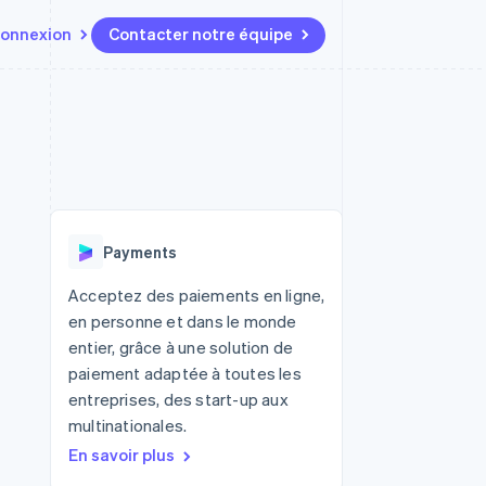
onnexion
Contacter notre équipe
Ressources
Écosystème
Contact
t marketplaces
Plus
Intégrations d'applications
Partenaires
Contacter notre équipe
Product roadmap
elle
Exemples de code
Stripe App Marketplace
Devenir partenaire
Découvrez les prochaines
r les
Blog des développeurs
évolutions
rs
État de l'API
 platforms
Radar
ciers intégrés
Payments
Prévention de la fraude
ratif
es et virtuelles
Atlas
Acceptez des paiements en ligne,
Constitution de start-up
en personne et dans le monde
Climate
entier, grâce à une solution de
Élimination du carbone
paiement adaptée à toutes les
Identity
entreprises, des start-up aux
Vérification de l'identité
multinationales.
En savoir plus