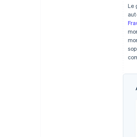
Le 
aut
Fra
mon
mon
sop
com