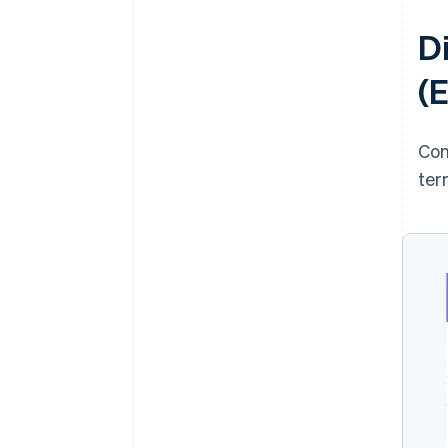
D
(
Con
ter