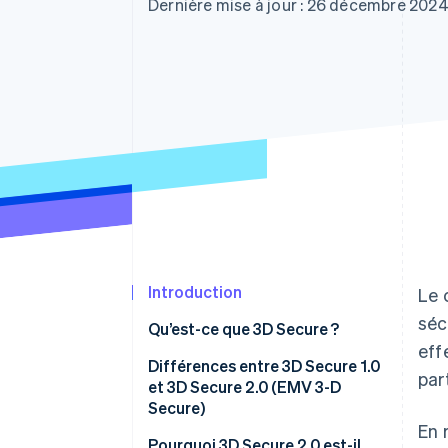
Authorization Boost
Dernière mise à jour : 26 décembre 202
Acceptation optimisée
Link
Paiements accélérés
Financial Connections
Comptes financiers associés
Introduction
Le 
séc
Qu’est-ce que 3D Secure ?
eff
Différences entre 3D Secure 1.0
par
et 3D Secure 2.0 (EMV 3-D
Secure)
En 
Pourquoi 3D Secure 2.0 est-il