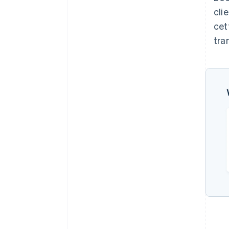
cli
cet
tra