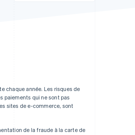
Stripe Sessions 2026
Découvrez comment
Stripe construit
l’infrastructure
économique de l’IA.
Regarder la vidéo
nte chaque année. Les risques de
des paiements qui ne sont pas
des sites de e-commerce, sont
entation de la fraude à la carte de