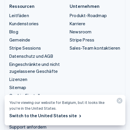
Ressourcen
Unternehmen
Leitfäden
Produkt-Roadmap
Kundenstories
Karriere
Blog
Newsroom
Gemeinde
Stripe Press
Stripe Sessions
Sales-Team kontaktieren
Datenschutz und AGB
Eingeschränkte und nicht
zugelassene Geschäfte
Lizenzen
Sitemap
Cookie-Einstellungen
You’re viewing our website for Belgium, but it looks like
Weitere Ressourcen
you’re in the United States.
Switch to the United States site
Support
Support anfordern