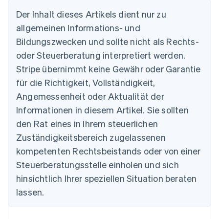
Australien
Der Inhalt dieses Artikels dient nur zu
English
allgemeinen Informations- und
Belgien
Nederlands
Français
Deutsch
English
Bildungszwecken und sollte nicht als Rechts-
Brasilien
oder Steuerberatung interpretiert werden.
Português
English
Bulgarien
Stripe übernimmt keine Gewähr oder Garantie
English
für die Richtigkeit, Vollständigkeit,
Dänemark
Angemessenheit oder Aktualität der
English
Deutschland
Informationen in diesem Artikel. Sie sollten
Deutsch
English
den Rat eines in Ihrem steuerlichen
Estland
Zuständigkeitsbereich zugelassenen
English
Festlandchina
kompetenten Rechtsbeistands oder von einer
简体中文
English
Steuerberatungsstelle einholen und sich
Finnland
English
Svenska
hinsichtlich Ihrer speziellen Situation beraten
Frankreich
lassen.
Français
English
Gibraltar
English