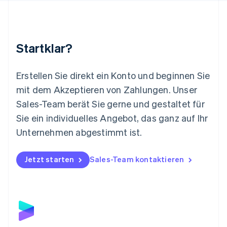
Malaysia
English
简体中文
Malta
English
Startklar?
Mexiko
Español
English
Neuseeland
Erstellen Sie direkt ein Konto und beginnen Sie
English
mit dem Akzeptieren von Zahlungen. Unser
Niederlande
Nederlands
English
Sales-Team berät Sie gerne und gestaltet für
Norwegen
Sie ein individuelles Angebot, das ganz auf Ihr
English
Österreich
Unternehmen abgestimmt ist.
Deutsch
English
Polen
Jetzt starten
Sales-Team kontaktieren
English
Portugal
Português
English
Rumänien
English
Schweden
Svenska
English