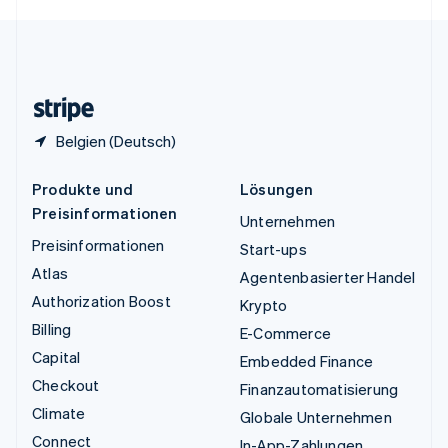
English
Español
简体中文
Vereinigtes Königreich
English
Zypern
English
Belgien (Deutsch)
Produkte und
Lösungen
Preisinformationen
Unternehmen
Preisinformationen
Start-ups
Atlas
Agentenbasierter Handel
Authorization Boost
Krypto
Billing
E-Commerce
Capital
Embedded Finance
Checkout
Finanzautomatisierung
Climate
Globale Unternehmen
Connect
In-App-Zahlungen