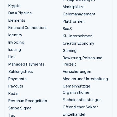
Krypto
Marktplätze
Data Pipeline
Geldmanagement
Elements
Plattformen
Financial Connections
SaaS
Identity
KI-Unternehmen
Invoicing
Creator Economy
Issuing
Gaming
Link
Bewirtung, Reisen und
Managed Payments
Freizeit
Zahlungslinks
Versicherungen
Payments
Medien und Unterhaltung
Payouts
Gemeinnützige
Organisationen
Radar
Fachdienstleistungen
Revenue Recognition
Öffentlicher Sektor
Stripe Sigma
Einzelhandel
Tax