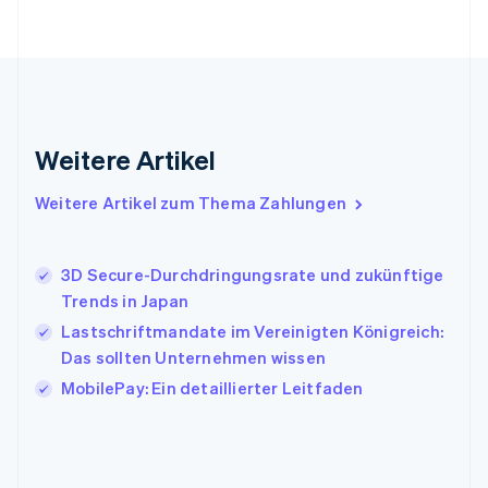
Griechenland
English
Indien
English
Irland
English
Italien
Weitere Artikel
Italiano
English
Japan
Weitere Artikel zum Thema Zahlungen
日本語
English
Kanada
English
Français
3D Secure-Durchdringungsrate und zukünftige
Kroatien
Trends in Japan
English
Italiano
Lettland
Lastschriftmandate im Vereinigten Königreich:
English
Das sollten Unternehmen wissen
Liechtenstein
MobilePay: Ein detaillierter Leitfaden
Deutsch
English
Litauen
English
Luxemburg
Français
Deutsch
English