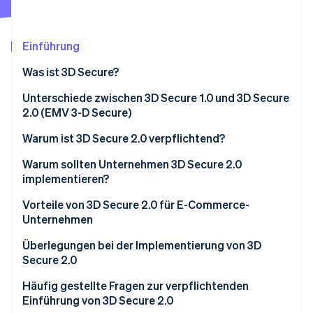
Betrugsprävention
Ecosystem
Atlas
Start-up-Gründung
Partner
Einführung
Stripe App-Marktplatz
Climate
Was ist 3D Secure?
CO₂-Entnahme
Identity
Unterschiede zwischen 3D Secure 1.0 und 3D Secure
Online-Identitätsprüfung
2.0 (EMV 3-D Secure)
Warum ist 3D Secure 2.0 verpflichtend?
Warum sollten Unternehmen 3D Secure 2.0
implementieren?
Stripe-Sessions 2026
Erfahren Sie, wie Stripe Lösungen für die Wirts
Inhaber/innen von E-Commerce-Plattformen
Vorteile von 3D Secure 2.0 für E-Commerce-
Jetzt ansehen
Unternehmen
Kreditkartenherausgeber
Wirksamere Maßnahmen zur Betrugsbekämpfung
Überlegungen bei der Implementierung von 3D
Acquirer/Zahlungsdienstleister (PSP)
Secure 2.0
Geringeres Risiko von Rückbuchungen
Häufig gestellte Fragen zur verpflichtenden
Weniger abgebrochene Einkäufe im Warenkorb
Einführung von 3D Secure 2.0