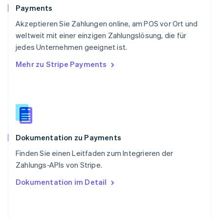
Schweiz
Payments
Deutsch
Français
Italiano
English
Akzeptieren Sie Zahlungen online, am POS vor Ort und
Singapur
English
简体中文
weltweit mit einer einzigen Zahlungslösung, die für
Slowakei
jedes Unternehmen geeignet ist.
English
Mehr zu Stripe Payments
Slowenien
English
Italiano
Sonderverwaltungsregion Hongkong,
China
English
简体中文
Spanien
Español
English
Dokumentation zu Payments
Thailand
ไทย
English
Finden Sie einen Leitfaden zum Integrieren der
Tschechische Republik
Zahlungs-APIs von Stripe.
English
Ungarn
Dokumentation im Detail
English
Vereinigte Arabische Emirate
English
Vereinigte Staaten