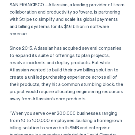
SAN FRANCISCO—Atlassian, a leading provider of team
collaboration and productivity software, is partnering
with Stripe to simplify and scale its global payments
and billing systems for its $1.6 billion in software
revenue.
Since 2015, Atlassian has acquired several companies
Allemagne
to expand its suite of offerings to plan projects,
Deutsch
English
Australie
resolve incidents and deploy products. But while
English
Atlassian wanted to build their own billing solution to
Autriche
create a unified purchasing experience across all of
Deutsch
English
their products, they hit a common stumbling block: the
Belgique
project would require allocating engineering resources
Nederlands
Français
Deutsch
English
Brésil
away from Atlassian’s core products.
Português
English
Bulgarie
“When you serve over 200,000 businesses ranging
English
from 10 to 100,000 employees, building a homegrown
Canada
billing solution to serve both SMB and enterprise
English
Français
Chine continentale
businesses is a massive undertaking,” said Chandra