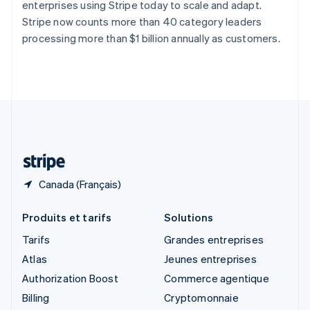
enterprises using Stripe today to scale and adapt.
English
简体中文
Stripe now counts more than 40 category leaders
Slovaquie
processing more than $1 billion annually as customers.
English
Slovénie
English
Italiano
Suède
Svenska
English
Suisse
Deutsch
Français
Italiano
English
Thaïlande
ไทย
English
Canada (Français)
Produits et tarifs
Solutions
Tarifs
Grandes entreprises
Atlas
Jeunes entreprises
Authorization Boost
Commerce agentique
Billing
Cryptomonnaie