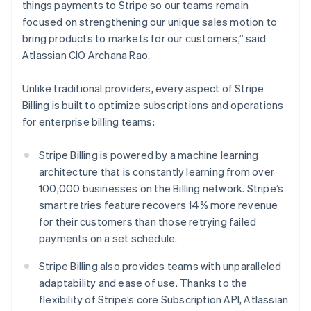
things payments to Stripe so our teams remain
English
focused on strengthening our unique sales motion to
Hongrie
bring products to markets for our customers,” said
English
Inde
Atlassian CIO Archana Rao.
English
Irlande
Unlike traditional providers, every aspect of Stripe
English
Billing is built to optimize subscriptions and operations
Italie
for enterprise billing teams:
Italiano
English
Japon
日本語
English
Stripe Billing is powered by a machine learning
Lettonie
architecture that is constantly learning from over
English
100,000 businesses on the Billing network. Stripe’s
Liechtenstein
smart retries feature recovers 14% more revenue
Deutsch
English
for their customers than those retrying failed
Lituanie
payments on a set schedule.
English
Luxembourg
Stripe Billing also provides teams with unparalleled
Français
Deutsch
English
Malaisie
adaptability and ease of use. Thanks to the
English
简体中文
flexibility of Stripe’s core Subscription API, Atlassian
Malte