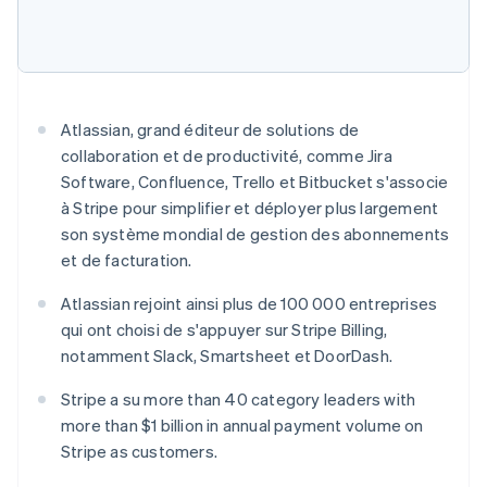
Commerce de détail
État des API
Atlas
Constitution d'une entreprise
Climate
Élimination du carbone
Écosystème
Identity
Atlassian, grand éditeur de solutions de
Partenaires
Vérification de l'identité
collaboration et de productivité, comme Jira
Stripe App Marketplace
Software, Confluence, Trello et Bitbucket s'associe
à Stripe pour simplifier et déployer plus largement
son système mondial de gestion des abonnements
et de facturation.
Stripe Sessions 2026
Découvrez comment Stripe construit l’infrastructure écon
Atlassian rejoint ainsi plus de 100 000 entreprises
l’IA.
qui ont choisi de s'appuyer sur Stripe Billing,
Regarder
notamment Slack, Smartsheet et DoorDash.
Stripe a su more than 40 category leaders with
more than $1 billion in annual payment volume on
Stripe as customers.