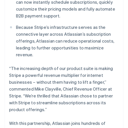
can now instantly schedule subscriptions, quickly
English
customize their pricing models and fully automate
Mexique
B2B payment support.
Español
English
Norvège
Because Stripe’s infrastructure serves as the
English
Nouvelle-Zélande
connective layer across Atlassian’s subscription
English
offerings, Atlassian can reduce operational costs,
Pays-Bas
leading to further opportunities to maximize
Nederlands
English
revenue.
Pologne
English
Portugal
“The increasing depth of our product suite is making
Português
English
Stripe a powerful revenue multiplier for internet
RAS de Hong Kong, Chine
businesses – without them having to lift a finger,”
English
简体中文
commented Mike Clayville, Chief Revenue Officer at
République tchèque
Stripe. “We’re thrilled that Atlassian chose to partner
English
with Stripe to streamline subscriptions across its
Roumanie
product offerings.”
English
Royaume-Uni
English
With this partnership, Atlassian joins hundreds of
Singapour