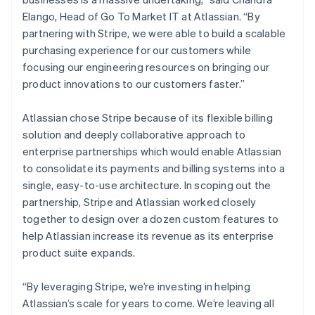
简体中文
English
Elango, Head of Go To Market IT at Atlassian. “By
Chypre
partnering with Stripe, we were able to build a scalable
English
purchasing experience for our customers while
Croatie
focusing our engineering resources on bringing our
English
Italiano
Danemark
product innovations to our customers faster.”
English
Émirats arabes unis
Atlassian chose Stripe because of its flexible billing
English
solution and deeply collaborative approach to
Espagne
enterprise partnerships which would enable Atlassian
Español
English
to consolidate its payments and billing systems into a
Estonie
single, easy-to-use architecture. In scoping out the
English
États-Unis
partnership, Stripe and Atlassian worked closely
English
Español
简体中文
together to design over a dozen custom features to
Finlande
help Atlassian increase its revenue as its enterprise
English
Svenska
product suite expands.
France
Français
English
Gibraltar
“By leveraging Stripe, we’re investing in helping
English
Atlassian’s scale for years to come. We’re leaving all
Grèce