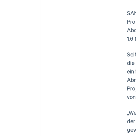
SAN
Pro
Abo
1,6
Sei
die
ein
Abr
Pro
von
„We
der
gew