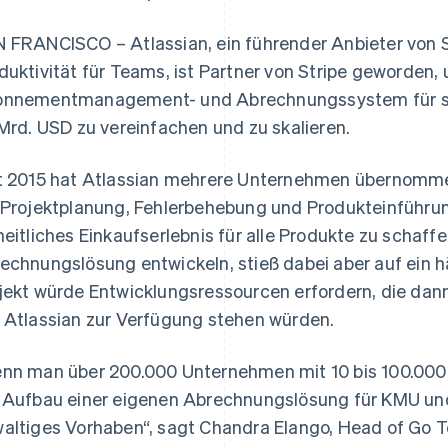
 FRANCISCO – Atlassian, ein führender Anbieter von
duktivität für Teams, ist Partner von Stripe geworden,
nnementmanagement- und Abrechnungssystem für s
 Mrd. USD zu vereinfachen und zu skalieren.
t 2015 hat Atlassian mehrere Unternehmen übernomme
 Projektplanung, Fehlerbehebung und Produkteinführun
heitliches Einkaufserlebnis für alle Produkte zu schaffe
echnungslösung entwickeln, stieß dabei aber auf ein 
jekt würde Entwicklungsressourcen erfordern, die dann
 Atlassian zur Verfügung stehen würden.
nn man über 200.000 Unternehmen mit 10 bis 100.000 Mi
 Aufbau einer eigenen Abrechnungslösung für KMU u
altiges Vorhaben“, sagt Chandra Elango, Head of Go To