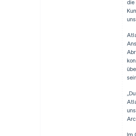
die
Kun
uns
Atl
Ans
Abr
kon
übe
sei
„Du
Atl
uns
Arc
Im 