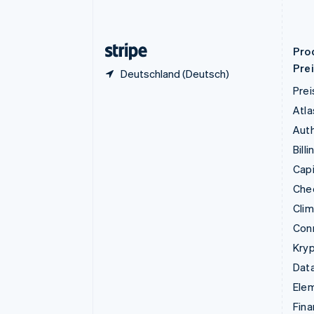
English
Griechenland
English
Pro
Pre
Deutschland (Deutsch)
Prei
Atla
Auth
Billi
Capi
Che
Cli
Con
Kry
Data
Ele
Fina