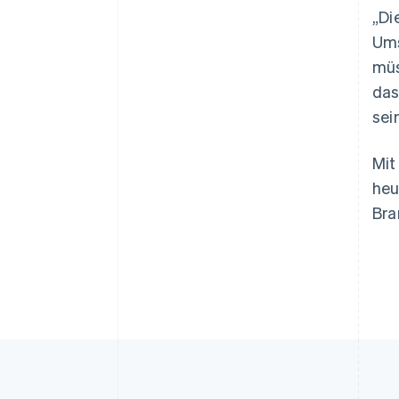
„Di
Australien
Ums
English
müs
Belgien
das
Nederlands
Français
Deutsch
English
Brasilien
sei
Português
English
Bulgarien
Mit
English
Dänemark
heu
English
Bra
Deutschland
Deutsch
English
Estland
English
Festlandchina
简体中文
English
Finnland
English
Svenska
Frankreich
Français
English
Gibraltar