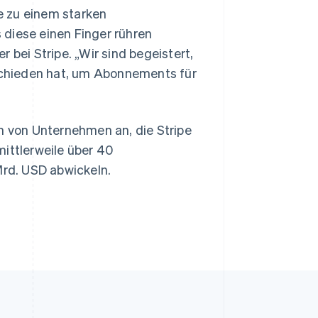
e zu einem starken
 diese einen Finger rühren
Slowenien
English
Italiano
 bei Stripe. „Wir sind begeistert,
Sonderverwaltungsregion
tschieden hat, um Abonnements für
Hongkong, China
English
简体中文
Spanien
Español
English
en von Unternehmen an, die Stripe
Thailand
ittlerweile über 40
ไทย
English
Tschechische Republik
Mrd. USD abwickeln.
English
Ungarn
English
Vereinigte Arabische Emirate
English
Vereinigte Staaten
English
Español
简体中文
Vereinigtes Königreich
English
Zypern