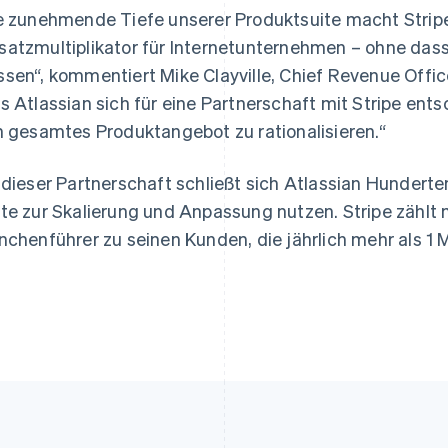
e zunehmende Tiefe unserer Produktsuite macht Strip
atzmultiplikator für Internetunternehmen – ohne dass
Indien
Mexiko
English
Español
English
sen“, kommentiert Mike Clayville, Chief Revenue Officer
Irland
Neuseeland
s Atlassian sich für eine Partnerschaft mit Stripe en
English
English
Italien
Niederlande
n gesamtes Produktangebot zu rationalisieren.“
Italiano
English
Nederlands
English
Japan
Norwegen
 dieser Partnerschaft schließt sich Atlassian Hundert
日本語
English
English
Kanada
Österreich
te zur Skalierung und Anpassung nutzen. Stripe zählt m
English
Français
Deutsch
English
nchenführer zu seinen Kunden, die jährlich mehr als 1 
Kroatien
Polen
English
Italiano
English
Lettland
Portugal
English
Português
English
Liechtenstein
Rumänien
Deutsch
English
English
Litauen
Schweden
English
Svenska
English
Luxemburg
Schweiz
Français
Deutsch
English
Deutsch
Français
Italiano
English
Malaysia
Singapur