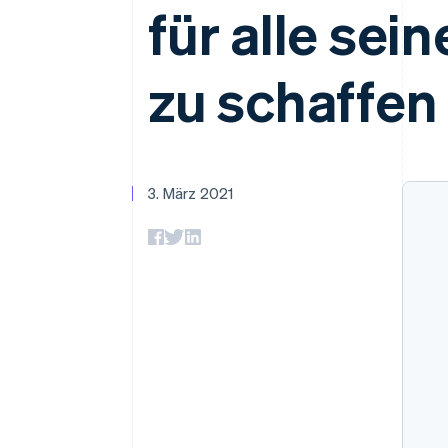
Optimierung der
Datensynchronisier
für alle se
Autorisierungsraten
Link
Beschleunigter Bezahlvorgang
zu schaffen
Financial Connections
Verbundene Finanzdaten
3. März 2021