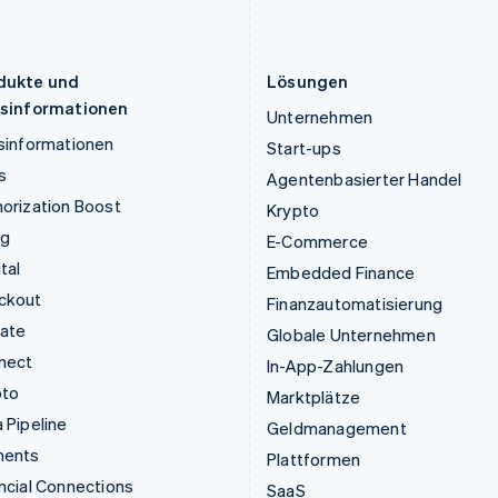
English
简体中文
English
简体中文
Malta
Slowakei
English
English
dukte und
Lösungen
isinformationen
Unternehmen
sinformationen
Start-ups
s
Agentenbasierter Handel
orization Boost
Krypto
ng
E-Commerce
tal
Embedded Finance
ckout
Finanzautomatisierung
mate
Globale Unternehmen
nect
In-App-Zahlungen
pto
Marktplätze
 Pipeline
Geldmanagement
ments
Plattformen
ncial Connections
SaaS