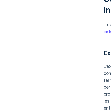
i
Étape 7 : Souscrire une
assurance
Étape 8 : Organiser la
Il 
comptabilité
ind
Étape 9 : Lancer des activités de
marketing et d’acquisition de
clients
Ex
Étape 10 : Démarrer les
opérations
L’e
con
ter
per
pro
les
ent