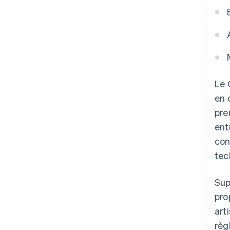
Le
en 
pre
ent
con
tec
Sup
pro
art
règ