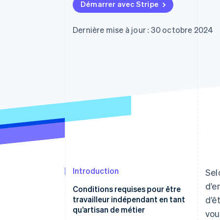
Authorization Boost
Démarrer avec Stripe
Acceptation optimisée
Link
Paiements accélérés
Dernière mise à jour : 30 octobre 2024
Financial Connections
Comptes financiers associés
Introduction
Sel
d’e
Conditions requises pour être
travailleur indépendant en tant
d’ê
qu’artisan de métier
vou