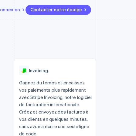
onnexion
Contacter notre équipe
Ressources
Écosystème
Contact
t marketplaces
Plus
Intégrations d'applications
Partenaires
Contacter notre équipe
Product roadmap
elle
Exemples de code
Stripe App Marketplace
Devenir partenaire
Découvrez les prochaines
r les
Blog des développeurs
évolutions
rs
État de l'API
 platforms
Radar
ciers intégrés
Invoicing
Prévention de la fraude
ratif
es et virtuelles
Atlas
Gagnez du temps et encaissez
Constitution de start-up
vos paiements plus rapidement
Climate
avec Stripe Invoicing, notre logiciel
Élimination du carbone
de facturation internationale.
Identity
Créez et envoyez des factures à
Vérification de l'identité
vos clients en quelques minutes,
sans avoir à écrire une seule ligne
de code.