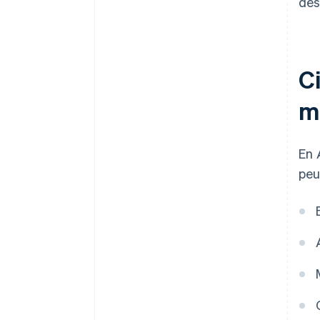
des
C
ma
En 
peu