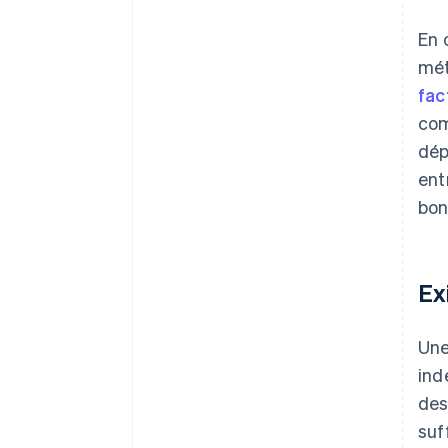
En 
mét
fac
com
dép
ent
bon
Ex
Une
ind
des
suf