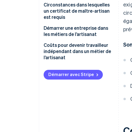
exi
Exigences professionnelles
Circonstances dans lesquelles
un certificat de maître-artisan
cir
Exigences légales
est requis
éga
Démarrer une entreprise dans
pré
les métiers de l’artisanat
Som
Étape 1 : Développer une idée
Coûts pour devenir travailleur
d’entreprise
indépendant dans un métier de
l’artisanat
Étape 2 : Effectuer une analyse
de marché
Niveau de revenu pour un
travailleur indépendant dans un
Démarrer avec Stripe
Étape 3 : Sélectionner un lieu
métier de l’artisanat
d’activité
Étape 4 : Créer un business plan
Étape 5 : Achat d’équipement
pour l’entreprise
Étape 6 : Inscrire une entreprise
Co
auprès des corps de métiers