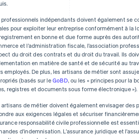
uis.
 professionnels indépendants doivent également se c
ales pour exploiter leur entreprise conformément à la lo
nregistrement en bonne et due forme auprès des autorité
merce et l’administration fiscale, l’association profes
pect du droit des contrats et du droit du travail. Ils d
lementation en matière de santé et de sécurité au travai
rs employés. De plus, les artisans de métier sont assuj
ropriés (basés sur le
GoBD
, ou les « principes pour la
res, registres et documents sous forme électronique »).
 artisans de métier doivent également envisager des p
ondre aux exigences légales et sécuriser financièremen
urance responsabilité civile professionnelle est essenti
andes d’indemnisation. L’assurance juridique et l’ass