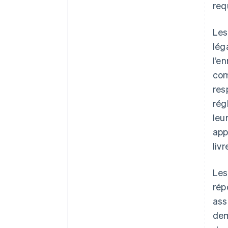
req
Les
lég
l’e
com
res
rég
leu
app
liv
Les
rép
ass
dem