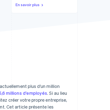
En savoir plus
Stripe Sessions 2026
Découvrez comment
Stripe construit
l’infrastructure
économique de l’IA.
Regarder la vidéo
e actuellement plus d’un million
5,6 millions d’employés
. Si au lieu
tez créer votre propre entreprise,
t. Cet article présente les