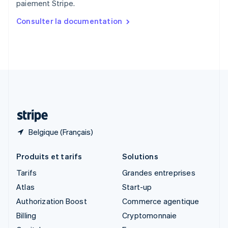
paiement Stripe.
English
简体中文
Slovaquie
Consulter la documentation
English
Slovénie
English
Italiano
Suède
Svenska
English
Suisse
Deutsch
Français
Italiano
English
Thaïlande
ไทย
English
Belgique (Français)
Produits et tarifs
Solutions
Tarifs
Grandes entreprises
Atlas
Start-up
Authorization Boost
Commerce agentique
Billing
Cryptomonnaie