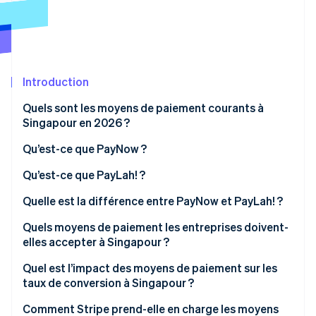
Découvrez les prochaines évolutions
Commerce en ligne
Radar
Prévention de la fraude
Écosystème
Atlas
Constitution de start-up
Introduction
Partenaires
Climate
Stripe App Marketplace
Quels sont les moyens de paiement courants à
Élimination du carbone
Singapour en 2026 ?
Identity
Vérification de l'identité
Qu’est-ce que PayNow ?
Qu’est-ce que PayLah! ?
Quelle est la différence entre PayNow et PayLah! ?
Quels moyens de paiement les entreprises doivent-
Stripe Sessions 2026
elles accepter à Singapour ?
Découvrez comment Stripe construit l’infrastructure écono
Regarder la vidéo
Quel est l’impact des moyens de paiement sur les
taux de conversion à Singapour ?
Comment Stripe prend-elle en charge les moyens