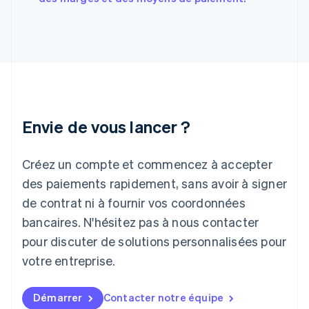
English
Hongrie
English
Inde
English
Irlande
English
Italie
Italiano
English
Envie de vous lancer ?
Japon
日本語
English
Créez un compte et commencez à accepter
Lettonie
English
des paiements rapidement, sans avoir à signer
Liechtenstein
de contrat ni à fournir vos coordonnées
Deutsch
English
Lituanie
bancaires. N'hésitez pas à nous contacter
English
pour discuter de solutions personnalisées pour
Luxembourg
votre entreprise.
Français
Deutsch
English
Malaisie
English
简体中文
Démarrer
Contacter notre équipe
Malte