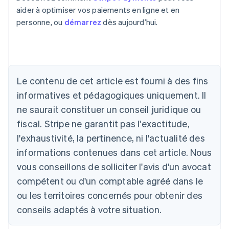
aider à optimiser vos paiements en ligne et en
personne, ou
démarrez
dès aujourd’hui.
Le contenu de cet article est fourni à des fins
Allemagne
Deutsch
English
informatives et pédagogiques uniquement. Il
Australie
ne saurait constituer un conseil juridique ou
English
Autriche
fiscal. Stripe ne garantit pas l'exactitude,
Deutsch
English
l'exhaustivité, la pertinence, ni l'actualité des
Belgique
informations contenues dans cet article. Nous
Nederlands
Français
Deutsch
English
Brésil
vous conseillons de solliciter l'avis d'un avocat
Português
English
compétent ou d'un comptable agréé dans le
Bulgarie
ou les territoires concernés pour obtenir des
English
Canada
conseils adaptés à votre situation.
English
Français
Chine continentale