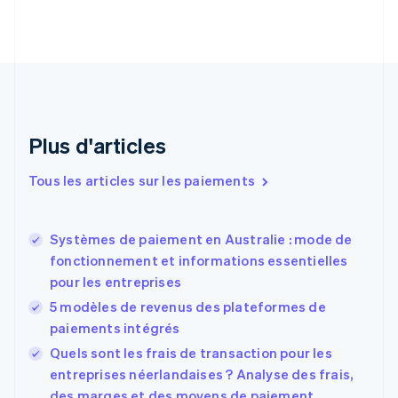
简体中文
English
Chypre
English
Croatie
English
Italiano
Danemark
English
Émirats arabes unis
Plus d'articles
English
Espagne
Tous les articles sur les paiements
Español
English
Estonie
English
Systèmes de paiement en Australie : mode de
États-Unis
fonctionnement et informations essentielles
English
Español
简体中文
pour les entreprises
Finlande
English
Svenska
5 modèles de revenus des plateformes de
France
paiements intégrés
Français
English
Quels sont les frais de transaction pour les
Gibraltar
English
entreprises néerlandaises ? Analyse des frais,
Grèce
des marges et des moyens de paiement.