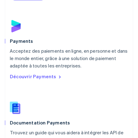
English
Mexique
Español
English
Norvège
English
Nouvelle-Zélande
English
Payments
Pays-Bas
Acceptez des paiements en ligne, en personne et dans
Nederlands
English
le monde entier, grâce à une solution de paiement
Pologne
English
adaptée à toutes les entreprises.
Portugal
Découvrir Payments
Português
English
R.A.S. de Hong Kong, Chine
English
简体中文
République tchèque
English
Roumanie
English
Documentation Payments
Royaume-Uni
English
Trouvez un guide qui vous aidera à intégrer les API de
Singapour