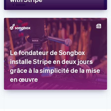
Español
English
Estonie
English
États-Unis
English
Español
简体中文
Finlande
English
Svenska
France
Français
English
Gibraltar
Le fondateur de Songbox
English
Grèce
installe Stripe en deux jours
English
Hongrie
grâce à la simplicité de la mise
English
Inde
en œuvre
English
Irlande
English
Italie
Italiano
English
Japon
日本語
English