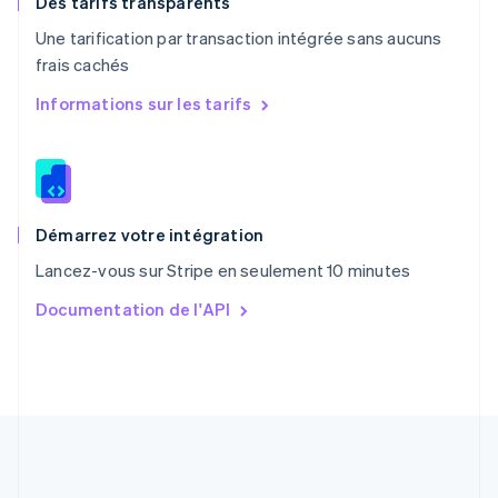
Des tarifs transparents
Portugal
Une tarification par transaction intégrée sans aucuns
Português
English
frais cachés
R.A.S. de Hong Kong, Chine
English
简体中文
Informations sur les tarifs
République tchèque
English
Roumanie
English
Royaume-Uni
English
Démarrez votre intégration
Singapour
Lancez-vous sur Stripe en seulement 10 minutes
English
简体中文
Slovaquie
Documentation de l'API
English
Slovénie
English
Italiano
Suède
Svenska
English
Suisse
Deutsch
Français
Italiano
English
Thaïlande
ไทย
English