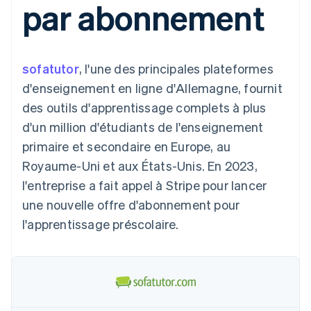
par abonnement
UI flexibles
Recognition
l’application
Gérer des
Moyens de
Comptabilité
Entreprise
Marketplaces
abonnements
paiement
automatisée
Gestion financière
Proposer une
Accès à plus
Stripe Sigma
Feuille de route
Plateformes
facturation à l'usage
de 125
Rapports
produits
SaaS
Émettre des cartes
sofatutor
, l'une des principales plateformes
Terminal
personnalisés
Sessions : conférence
bancaires adossées à
Paiements en
Data Pipeline
annuelle
des stablecoins
d'enseignement en ligne d'Allemagne, fournit
personne
Synchronisation
Carrières
Fournir et gérer des
des outils d'apprentissage complets à plus
Authorization
des données
Communiqués de
services avec des
Par secteur
Boost
presse
agents
d'un million d'étudiants de l'enseignement
Acceptation
Stripe Press
primaire et secondaire en Europe, au
optimisée
Entreprises d'IA
Link
Économie des
Royaume-Uni et aux États-Unis. En 2023,
Paiements
créateurs
Ressources
Jeux
l'entreprise a fait appel à Stripe pour lancer
accélérés
Contact
Hôtellerie, voyages et
Financial
une nouvelle offre d'abonnement pour
loisirs
Intégrations
Connections
Contacter notre équipe
Assurance
d'applications
Comptes
l'apprentissage préscolaire.
Médias et
Exemples de code
financiers
Devenir partenaire
divertissements
Blog des développeurs
associés
Organisations à but
non lucratif
État de l'API
Services aux
Plus
entreprises
Product roadmap
Secteur public