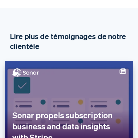
English
Autriche
Deutsch
English
Belgique
Nederlands
Français
Deutsch
English
Brésil
Lire plus de témoignages de notre
Português
English
clientèle
Bulgarie
English
Canada
English
Français
Chine continentale
简体中文
English
Chypre
English
Croatie
English
Italiano
Danemark
Sonar propels subscription
English
Émirats arabes unis
business and data insights
English
Espagne
with Stripe