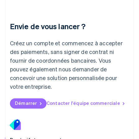
Lettonie
English
Liechtenstein
Envie de vous lancer ?
Deutsch
English
Lituanie
English
Créez un compte et commencez à accepter
Luxembourg
des paiements, sans signer de contrat ni
Français
Deutsch
English
Malaisie
fournir de coordonnées bancaires. Vous
English
简体中文
pouvez également nous demander de
Malte
concevoir une solution personnalisée pour
English
Mexique
votre entreprise.
Español
English
Norvège
English
Démarrer
Contacter l'équipe commerciale
Nouvelle-Zélande
English
Pays-Bas
Nederlands
English
Pologne
English