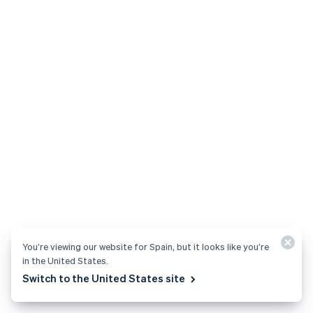
y actualízalos en cualquier momento.
Incluido
para los primeros 500.000 € en transacciones
con tarjeta
0,2 % + 0,20 €
por transacción a partir de ahí
Disputas
Comprende las disputas sobre transacciones con
tarjeta (también conocidas como contracargos) y
responde eficazmente a ellas mediante un proceso
guiado.
15,00 €
You’re viewing our website for Spain, but it looks like you’re
por disputa*
in the United States.
*Se aplican exclusiones, sujetas a la legislación aplicable. Los
Switch to the United States site
usuarios de Connect no podrán transferir las comisiones por
disputas a las cuentas conectadas.