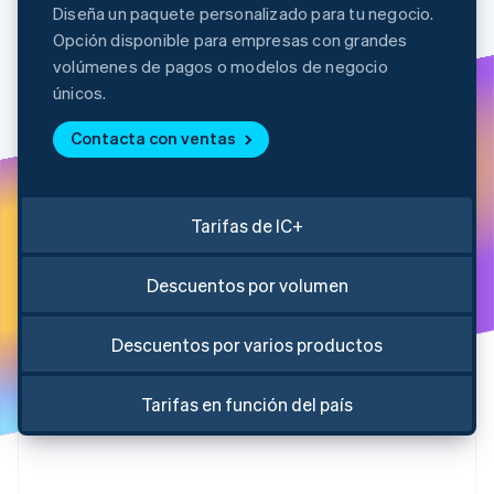
Diseña un paquete personalizado para tu negocio.
Sector público
Radar
Comercio minorista
Opción disponible para empresas con grandes
Prevención de fraude
volúmenes de pagos o modelos de negocio
Atlas
únicos.
Constitución de una startup
Ecosystem
Climate
Contacta con ventas
Eliminación de dióxido de carbono
Socios
Stripe App Marketplace
Identity
Verificación de identidad en línea
Tarifas de IC+
Descuentos por volumen
Stripe Sessions 2026
Descuentos por varios productos
Descubre cómo Stripe está construyendo la infraestructu
para la IA.
Ver ahora
Tarifas en función del país