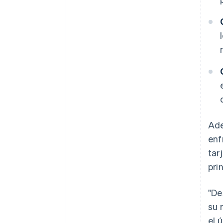
Ade
enf
tar
pri
"De
su 
el 