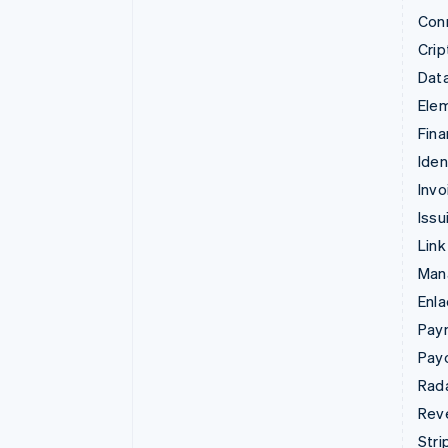
Con
Cri
Data
Ele
Fina
Iden
Invo
Issu
Link
Man
Enl
Pay
Pay
Rad
Rev
Stri