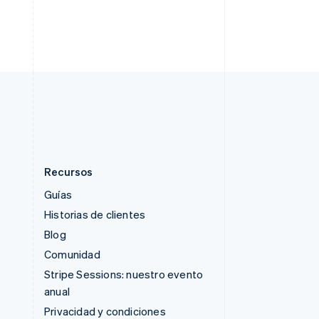
Singapur
English
简体中文
Suecia
Svenska
English
Suiza
Deutsch
Français
Italiano
English
Tailandia
ไทย
English
Recursos
Guías
Historias de clientes
Blog
Comunidad
Stripe Sessions: nuestro evento
anual
Privacidad y condiciones