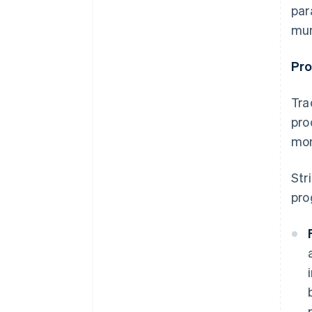
par
mun
Pro
Tra
pro
mon
Str
pro