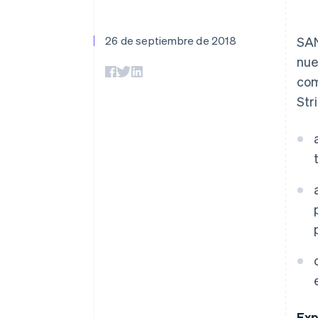
Authorization Boost
Data Pipeline
Optimizaciones de aceptación
Sincronización de d
Link
Proceso de compra acelerado
26 de septiembre de 2018
SAN
Financial Connections
nue
Datos de ctas. financieras
vinculadas
com
Str
Exp