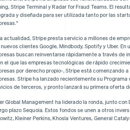
uing, Stripe Terminal y Radar for Fraud Teams. El resu
egrada y diseñada para ser utilizada tanto por las sta
resas."
la actualidad, Stripe presta servicio a millones de emp
 nuevos clientes Google, Mindbody, Spotify y Uber. En 
resas buscan reinventarse rápidamente a través de ini
en el que las empresas tecnológicas de rápido crecimi
Eslovaquia
Italia
English
Italiano
English
resas por derecho propio-, Stripe está comenzando a
Eslovenia
Japón
resas. Stripe ha lanzado recientemente su Programa d
English
Italiano
日本語
English
España
Letonia
vicios de terceros, y pronto lanzará su primera oferta
Español
English
English
Estados Unidos
Liechtenstein
er Global Management ha liderado la ronda, junto con D
English
Español
简体中文
Deutsch
English
Estonia
Lituania
argo plazo Sequoia. Estos fondos se unen a otros inve
English
English
owitz, Kleiner Perkins, Khosla Ventures, General Catalys
Finlandia
Luxemburgo
English
Svenska
Français
Deutsch
English