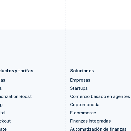
Francia
Malasia
Français
English
English
简体中文
Gibraltar
Malta
English
English
Grecia
México
English
Español
English
Hungría
Noruega
English
English
India
Nueva Zelanda
English
English
Irlanda
Países Bajos
English
Nederlands
English
ductos y tarifas
Soluciones
fas
Empresas
s
Startups
orization Boost
Comercio basado en agentes
ng
Criptomoneda
tal
E-commerce
ckout
Finanzas integradas
mate
Automatización de finanzas