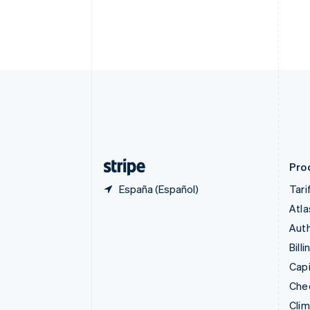
Canadá
English
Français
China continental
简体中文
English
Chipre
English
Croacia
English
Italiano
Dinamarca
English
Emiratos Árabes Unidos
English
Pro
España (Español)
Tari
Atla
Auth
Billi
Capi
Che
Cli