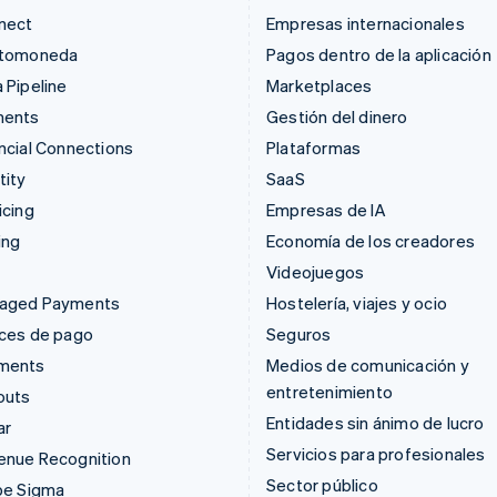
nect
Empresas internacionales
ptomoneda
Pagos dentro de la aplicación
 Pipeline
Marketplaces
ments
Gestión del dinero
ncial Connections
Plataformas
tity
SaaS
icing
Empresas de IA
ing
Economía de los creadores
Videojuegos
aged Payments
Hostelería, viajes y ocio
aces de pago
Seguros
ments
Medios de comunicación y
entretenimiento
outs
Entidades sin ánimo de lucro
ar
Servicios para profesionales
enue Recognition
Sector público
pe Sigma