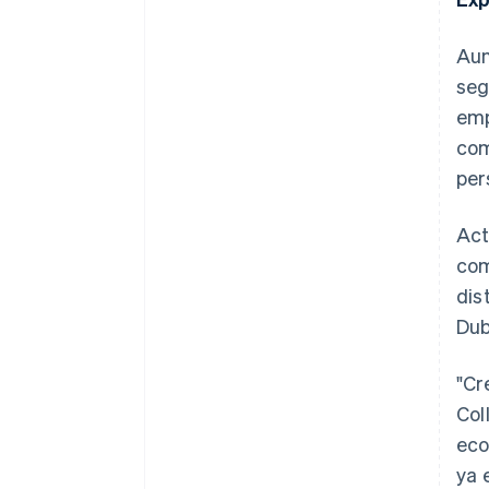
Aun
seg
emp
com
per
Act
com
dis
Dub
"Cr
Col
eco
ya 