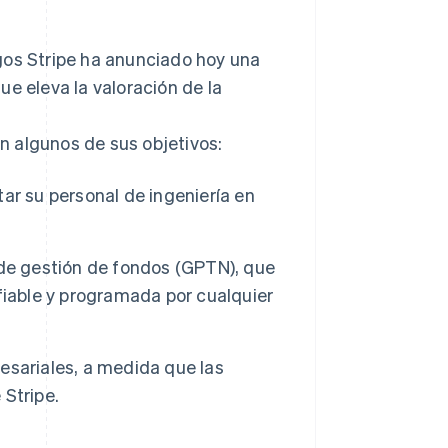
s Stripe ha anunciado hoy una
e eleva la valoración de la
Stripe Sessions 2026
Descubre cómo Stripe
on algunos de sus objetivos:
está construyendo la
infraestructura
económica para la IA.
ar su personal de ingeniería en
Ver ahora
 de gestión de fondos (GPTN), que
fiable y programada por cualquier
esariales, a medida que las
Stripe.