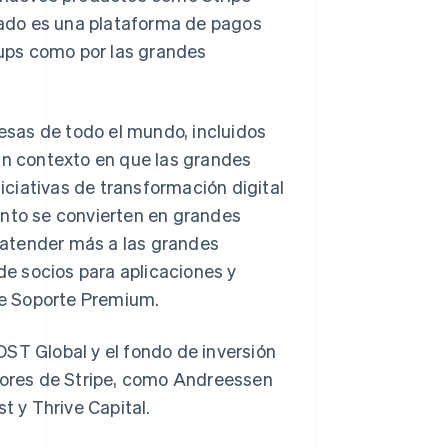
ltado es una plataforma de pagos
rtups como por las grandes
resas de todo el mundo, incluidos
un contexto en que las grandes
ciativas de transformación digital
ento se convierten en grandes
Polonia
English
 atender más a las grandes
Portugal
e socios para aplicaciones y
Português
English
RAE de Hong Kong, China
 de Soporte Premium.
English
简体中文
Reino Unido
ST Global y el fondo de inversión
English
República Checa
rsores de Stripe, como Andreessen
English
t y Thrive Capital.
Rumanía
English