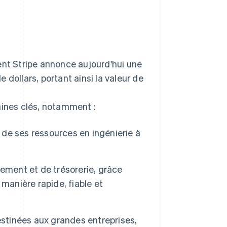
Stripe Sessions 2026
Découvrez comment
Stripe construit
l’infrastructure
t Stripe annonce aujourd'hui une
économique pour l’IA.
dollars, portant ainsi la valeur de
Regarder
aines clés, notamment :
t de ses ressources en ingénierie à
ement et de trésorerie, grâce
manière rapide, fiable et
estinées aux grandes entreprises,