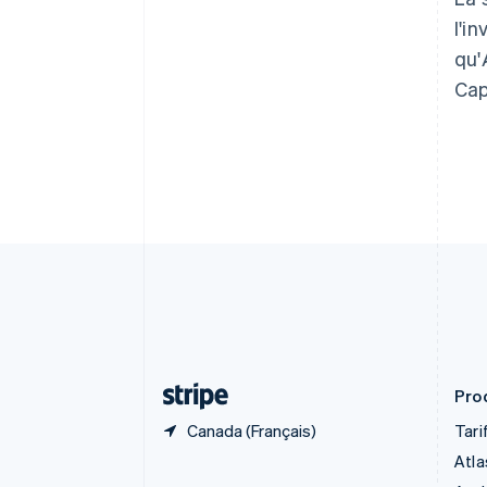
Belgique
l'i
Nederlands
Français
Deutsch
English
Brésil
qu'
Português
English
Cap
Bulgarie
English
Canada
English
Français
Chine continentale
简体中文
English
Chypre
English
Croatie
English
Italiano
Danemark
English
Émirats arabes unis
English
Prod
Canada (Français)
Tari
Atla