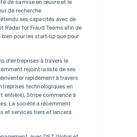
lité de sa mise en œuvre et le
eur de recherche
a étendu ses capacités avec de
et Radar for Fraud Teams afin de
bien pour les start-up que pour
ns d'entreprises à travers le
emment rejoint la liste de ses
réinventer rapidement à travers
entreprises technologiques en
rt entière), Stripe commence à
ises. La société a récemment
RAS de Hong Kong, Chine
English
简体中文
 et services tiers et lancera
République tchèque
English
Roumanie
English
Management, avec DST Global et