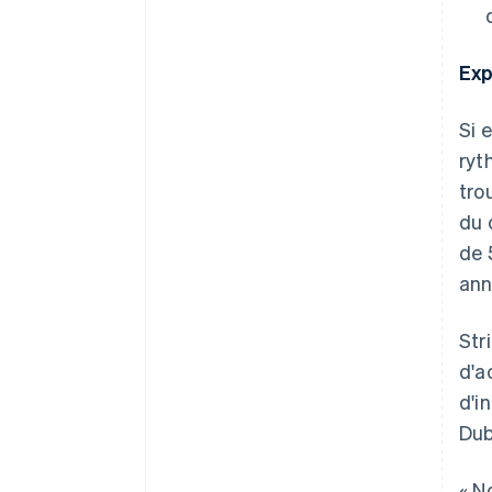
Exp
Si 
ryt
tro
du 
de 
ann
Str
d'a
d'i
Dub
« N