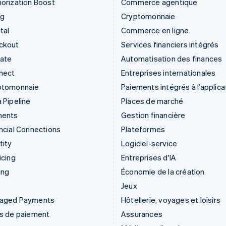
orization Boost
Commerce agentique
ng
Cryptomonnaie
tal
Commerce en ligne
ckout
Services financiers intégrés
mate
Automatisation des finances
nect
Entreprises internationales
ptomonnaie
Paiements intégrés à l’applica
 Pipeline
Places de marché
ments
Gestion financière
ncial Connections
Plateformes
tity
Logiciel-service
icing
Entreprises d'IA
ing
Économie de la création
Jeux
aged Payments
Hôtellerie, voyages et loisirs
ns de paiement
Assurances