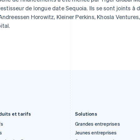
Finlande
Luxembourg
nvestisseur de longue date Sequoia. Ils se sont joints à 
English
Svenska
Français
Deutsch
English
France
Malaisie
Andreessen Horowitz, Kleiner Perkins, Khosla Ventures,
Français
English
English
简体中文
ital.
Gibraltar
Malte
English
English
Grèce
Mexique
English
Español
English
Hongrie
Norvège
English
English
Inde
Nouvelle-Zélande
English
English
Irlande
Pays-Bas
English
Nederlands
English
Italie
Pologne
Italiano
English
English
Japon
Portugal
日本語
English
Português
English
uits et tarifs
Solutions
fs
Grandes entreprises
s
Jeunes entreprises