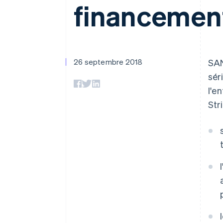
Authorization Boost
financemen
Optimisation des acceptations
Link
Paiements accélérés
26 septembre 2018
SAN
sér
l'en
Str