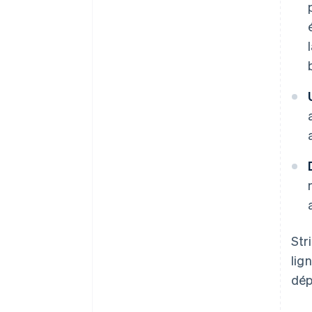
Str
lig
dép