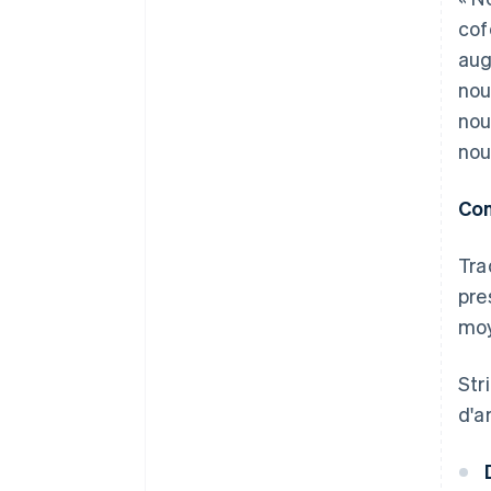
cof
aug
nou
nou
nou
Con
Tra
pre
moy
Str
d'a