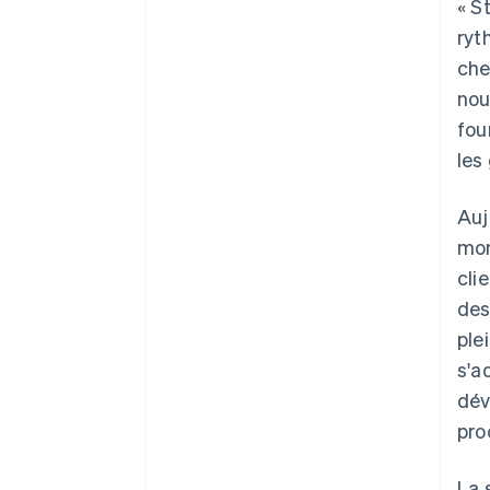
« S
ryt
che
nou
fou
les
Auj
mon
cli
des
ple
Allemagne
s'a
Deutsch
English
dév
Australie
pro
English
Autriche
Deutsch
English
La 