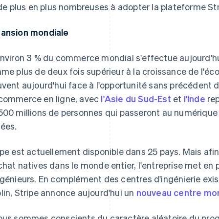
de plus en plus nombreuses à adopter la plateforme Str
ansion mondiale
environ 3 % du commerce mondial s'effectue aujourd'hui 
hme plus de deux fois supérieur à la croissance de l'éc
uvent aujourd'hui face à l'opportunité sans précédent de
commerce en ligne, avec
l'Asie du Sud-Est
et
l'Inde
rep
500 millions de personnes qui passeront au numérique 
ées.
ipe est actuellement disponible dans 25 pays. Mais afi
chat natives dans le monde entier, l'entreprise met en 
ngénieurs. En complément des centres d'ingénierie exis
lin, Stripe annonce aujourd'hui un
nouveau centre mond
ous sommes conscients du caractère aléatoire du progr