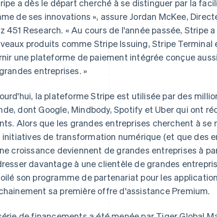
tripe a dès le départ cherché à se distinguer par la faci
hme de ses innovations », assure Jordan McKee, Direct
z 451 Research. « Au cours de l'année passée, Stripe 
veaux produits comme Stripe Issuing, Stripe Terminal 
rnir une plateforme de paiement intégrée conçue aussi 
 grandes entreprises. »
ourd'hui, la plateforme Stripe est utilisée par des millio
de, dont Google, Mindbody, Spotify et Uber qui ont réc
ents. Alors que les grandes entreprises cherchent à se 
 initiatives de transformation numérique (et que des 
ine croissance deviennent de grandes entreprises à pa
dresser davantage à une clientèle de grandes entrepr
Espagne
Lettonie
Español
English
English
oilé son programme de partenariat pour les applications
Estonie
Liechtenstein
chainement sa première offre d'assistance Premium.
English
Deutsch
English
États-Unis
Lituanie
English
Español
简体中文
English
série de financements a été menée par Tiger Global 