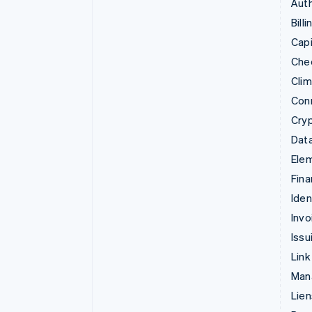
Auth
Billi
Capi
Che
Cli
Con
Cry
Data
Ele
Fina
Iden
Invo
Issu
Link
Man
Lie