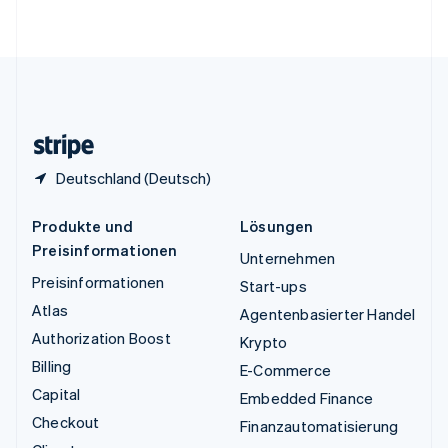
English
Vereinigte Staaten
English
Español
简体中文
Vereinigtes Königreich
English
Zypern
English
Deutschland (Deutsch)
Produkte und
Lösungen
Preisinformationen
Unternehmen
Preisinformationen
Start-ups
Atlas
Agentenbasierter Handel
Authorization Boost
Krypto
Billing
E-Commerce
Capital
Embedded Finance
Checkout
Finanzautomatisierung