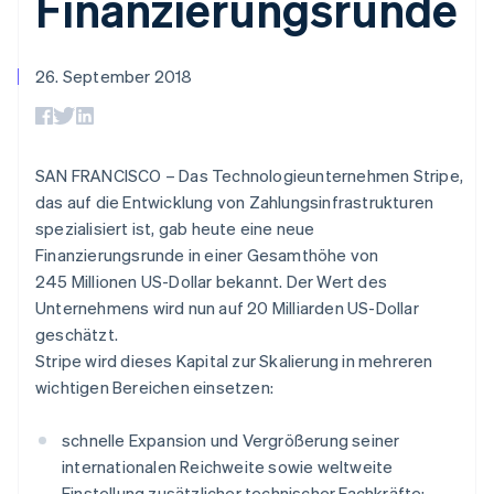
Finanzierungsrunde
Data Pipeline
Geldmanagement
Marktplatz auf
Zugriff auf mehr als
Datensynchronisierung
Produkt-Roadmap
Plattformen
Grundlagen der
125
Stripe Sessions
SaaS
Abonnementverwaltung
Terminal
Karriere
26. September 2018
Zahlungen vor Ort
Newsroom
So setzen Sie
Authorization
Stripe Press
nutzungsbasierte
Boost
Abrechnung um
Nach Branche
Optimierung der
Stablecoin-gestützte
Autorisierungsraten
SAN FRANCISCO – Das Technologieunternehmen Stripe,
Karten ausgeben: So
Link
KI-Unternehmen
Kontakt
geht´s
das auf die Entwicklung von Zahlungsinfrastrukturen
Beschleunigter
Creator Economy
Bereitstellung und
spezialisiert ist, gab heute eine neue
Bezahlvorgang
Gaming
Verwaltung von
Sales-Team
Financial
Bewirtung, Reisen und
Finanzierungsrunde in einer Gesamthöhe von
Diensten mit Agenten
kontaktieren
Connections
Freizeit
Partner werden
245 Millionen US-Dollar bekannt. Der Wert des
Verbundene
Versicherungen
Unternehmens wird nun auf 20 Milliarden US-Dollar
Medien und
Finanzdaten
Unterhaltung
geschätzt.
Ressourcen
Gemeinnützige
Stripe wird dieses Kapital zur Skalierung in mehreren
Organisationen
wichtigen Bereichen einsetzen:
Fachdienstleistungen
App-Integrationen
Mehr
Öffentlicher Sektor
Code-Beispiele
Product roadmap
Einzelhandel
Entwickler-Blog
schnelle Expansion und Vergrößerung seiner
Ausblick
API-Status
internationalen Reichweite sowie weltweite
Radar
Einstellung zusätzlicher technischer Fachkräfte;