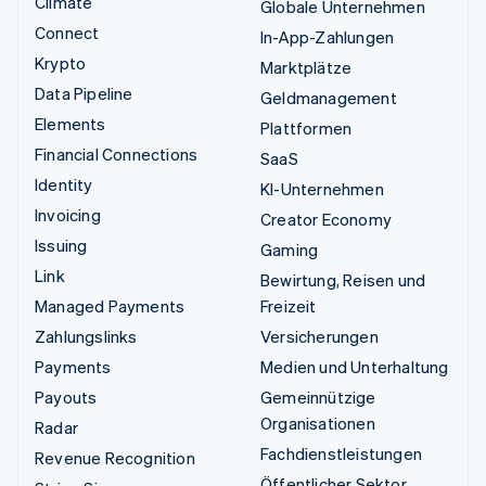
Climate
Globale Unternehmen
Connect
In-App-Zahlungen
Krypto
Marktplätze
Data Pipeline
Geldmanagement
Elements
Plattformen
Financial Connections
SaaS
Identity
KI-Unternehmen
Invoicing
Creator Economy
Issuing
Gaming
Link
Bewirtung, Reisen und
Managed Payments
Freizeit
Zahlungslinks
Versicherungen
Payments
Medien und Unterhaltung
Payouts
Gemeinnützige
Organisationen
Radar
Fachdienstleistungen
Revenue Recognition
Öffentlicher Sektor