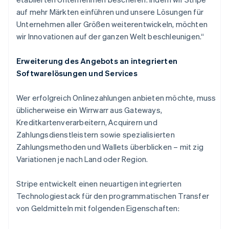
auf mehr Märkten einführen und unsere Lösungen für
Unternehmen aller Größen weiterentwickeln, möchten
Australien
wir Innovationen auf der ganzen Welt beschleunigen.“
English
Belgien
Nederlands
Français
Deutsch
English
Erweiterung des Angebots an integrierten
Brasilien
Softwarelösungen und Services
Português
English
Bulgarien
Wer erfolgreich Onlinezahlungen anbieten möchte, muss
English
Dänemark
üblicherweise ein Wirrwarr aus Gateways,
English
Kreditkartenverarbeitern, Acquirern und
Deutschland
Zahlungsdienstleistern sowie spezialisierten
Deutsch
English
Zahlungsmethoden und Wallets überblicken – mit zig
Estland
Variationen je nach Land oder Region.
English
Festlandchina
简体中文
English
Stripe entwickelt einen neuartigen integrierten
Finnland
Technologiestack für den programmatischen Transfer
English
Svenska
von Geldmitteln mit folgenden Eigenschaften:
Frankreich
Français
English