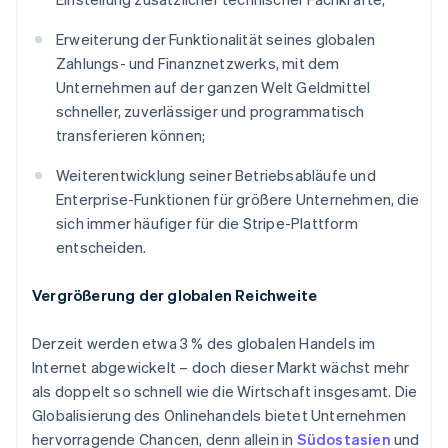
Betrugsprävention
Ecosystem
Atlas
Erweiterung der Funktionalität seines globalen
Start-up-Gründung
Partner
Zahlungs- und Finanznetzwerks, mit dem
Stripe App-Marktplatz
Climate
Unternehmen auf der ganzen Welt Geldmittel
CO₂-Entnahme
schneller, zuverlässiger und programmatisch
Identity
transferieren können;
Online-Identitätsprüfung
Weiterentwicklung seiner Betriebsabläufe und
Enterprise-Funktionen für größere Unternehmen, die
sich immer häufiger für die Stripe-Plattform
entscheiden.
Stripe-Sessions 2026
Erfahren Sie, wie Stripe Lösungen für die W
Vergrößerung der globalen Reichweite
Jetzt ansehen
Derzeit werden etwa 3 % des globalen Handels im
Internet abgewickelt – doch dieser Markt wächst mehr
als doppelt so schnell wie die Wirtschaft insgesamt. Die
Globalisierung des Onlinehandels bietet Unternehmen
hervorragende Chancen, denn allein in
Südostasien
und