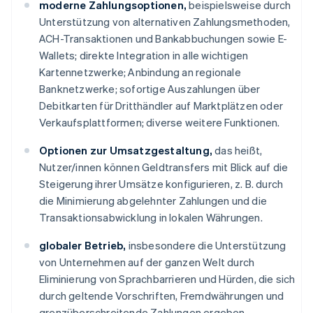
Gibraltar
moderne Zahlungsoptionen,
beispielsweise durch
English
Unterstützung von alternativen Zahlungsmethoden,
Griechenland
ACH-Transaktionen und Bankabbuchungen sowie E-
English
Wallets; direkte Integration in alle wichtigen
Indien
Kartennetzwerke; Anbindung an regionale
English
Banknetzwerke; sofortige Auszahlungen über
Irland
Debitkarten für Dritthändler auf Marktplätzen oder
English
Italien
Verkaufsplattformen; diverse weitere Funktionen.
Italiano
English
Japan
Optionen zur Umsatzgestaltung,
das heißt,
日本語
English
Nutzer/innen können Geldtransfers mit Blick auf die
Kanada
Steigerung ihrer Umsätze konfigurieren, z. B. durch
English
Français
die Minimierung abgelehnter Zahlungen und die
Kroatien
Transaktionsabwicklung in lokalen Währungen.
English
Italiano
Lettland
globaler Betrieb,
insbesondere die Unterstützung
English
Liechtenstein
von Unternehmen auf der ganzen Welt durch
Deutsch
English
Eliminierung von Sprachbarrieren und Hürden, die sich
Litauen
durch geltende Vorschriften, Fremdwährungen und
English
grenzüberschreitende Zahlungen ergeben.