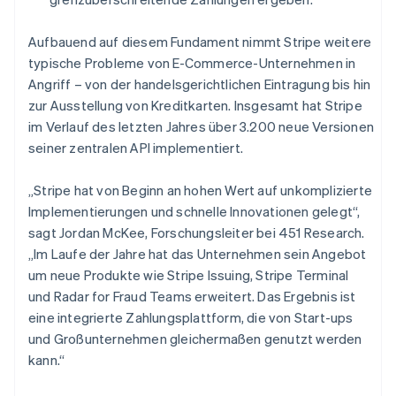
Luxemburg
Français
Deutsch
English
Malaysia
Aufbauend auf diesem Fundament nimmt Stripe weitere
English
简体中文
typische Probleme von E-Commerce-Unternehmen in
Malta
Angriff – von der handelsgerichtlichen Eintragung bis hin
English
zur Ausstellung von Kreditkarten. Insgesamt hat Stripe
Mexiko
im Verlauf des letzten Jahres über 3.200 neue Versionen
Español
English
seiner zentralen API implementiert.
Neuseeland
English
Niederlande
„Stripe hat von Beginn an hohen Wert auf unkomplizierte
Nederlands
English
Implementierungen und schnelle Innovationen gelegt“,
Norwegen
sagt Jordan McKee, Forschungsleiter bei 451 Research.
English
„Im Laufe der Jahre hat das Unternehmen sein Angebot
Österreich
um neue Produkte wie Stripe Issuing, Stripe Terminal
Deutsch
English
Polen
und Radar for Fraud Teams erweitert. Das Ergebnis ist
English
eine integrierte Zahlungsplattform, die von Start-ups
Portugal
und Großunternehmen gleichermaßen genutzt werden
Português
English
kann.“
Rumänien
English