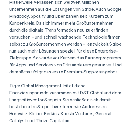
Schweden
Mittlerweile verlassen sich weltweit Millionen
Svenska
English
Unternehmen auf die Lösungen von Stripe. Auch Google,
Schweiz
Mindbody, Spotify und Uber zählen seit Kurzem zum
Deutsch
Français
Italiano
English
Kundenkreis. Da sich immer mehr Großunternehmen
Singapur
durch die digitale Transformation neu zu erfinden
English
简体中文
Slowakei
versuchen – und schnell wachsende Technologiefirmen
English
selbst zu Großunternehmen werden –, entwickelt Stripe
Slowenien
nun auch mehr Lösungen speziell für diese Enterprise-
English
Italiano
Zielgruppe. So wurde vor Kurzem das Partnerprogramm
Sonderverwaltungsregion Hongkong,
für Apps und Services von Drittanbietern gestartet. Und
China
demnächst folgt das erste Premium-Supportangebot.
English
简体中文
Spanien
Tiger Global Management leitet diese
Español
English
Thailand
Finanzierungsrunde zusammen mit DST Global und dem
ไทย
English
Langzeitinvestor Sequoia. Sie schließen sich damit
Tschechische Republik
bestehenden Stripe-Investoren wie Andreessen
English
Horowitz, Kleiner Perkins, Khosla Ventures, General
Ungarn
Catalyst und Thrive Capital an.
English
Vereinigte Arabische Emirate