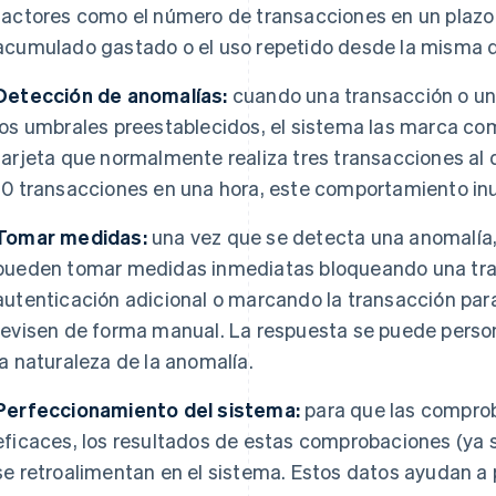
factores como el número de transacciones en un plazo
acumulado gastado o el uso repetido desde la misma dir
Detección de anomalías:
cuando una transacción o un
los umbrales preestablecidos, el sistema las marca com
tarjeta que normalmente realiza tres transacciones al d
10 transacciones en una hora, este comportamiento inus
Tomar medidas:
una vez que se detecta una anomalía
pueden tomar medidas inmediatas bloqueando una tran
autenticación adicional o marcando la transacción para
revisen de forma manual. La respuesta se puede person
la naturaleza de la anomalía.
Perfeccionamiento del sistema:
para que las compro
eficaces, los resultados de estas comprobaciones (ya s
se retroalimentan en el sistema. Estos datos ayudan a 