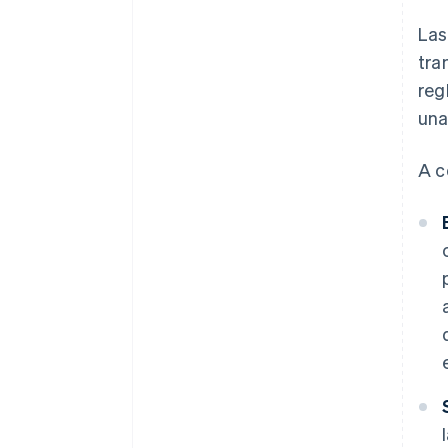
Las
tra
reg
un
A c