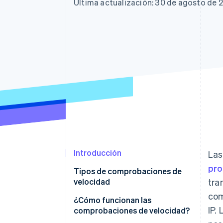
Authorization Boost
Última actualización: 30 de agosto de 
Optimizaciones de aceptación
Link
Proceso de compra acelerado
Financial Connections
Datos de ctas. financieras
vinculadas
Introducción
Las
pro
Tipos de comprobaciones de
velocidad
tra
com
¿Cómo funcionan las
IP.
comprobaciones de velocidad?