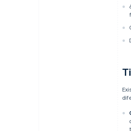
Integración
T
Exi
dif