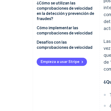
pos
¿Cómo se utilizan las
int
comprobaciones de velocidad
en la detección y prevención de
com
fraudes?
det
Cómo implementar las
act
comprobaciones de velocidad
Las
Datos identificativos
Desafíos con las
comprobaciones de velocidad
vez
Establecimiento de reglas
que
Falsos positivos
Configuración de disparadores
Empieza a usar Stripe
de 
Falsos negativos
com
Aplicación de reglas
Afectar negativamente a la
experiencia de usuario
¿Qu
Problemas normativos y de
privacidad
Consume muchos recursos