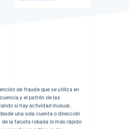
Sesiones de Stripe
2026
Descubre cómo Stripe
construye la
infraestructura
económica para la IA.
Mirar ahora
ción de fraude que se utiliza en
cuencia y el patrón de las
cando si hay actividad inusual,
esde una sola cuenta o dirección
 de la tarjeta robada lo más rápido