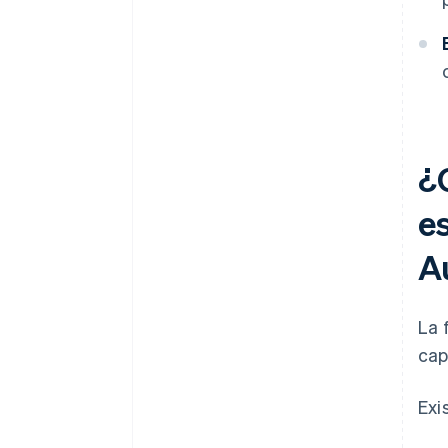
¿
e
A
La 
cap
Exi