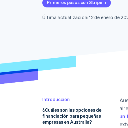
Authorization Boost
Primeros pasos con Stripe
Optimizaciones de aceptación
Link
Proceso de compra acelerado
Última actualización: 12 de enero de 20
Financial Connections
Datos de ctas. financieras
vinculadas
Introducción
Aus
alr
¿Cuáles son las opciones de
financiación para pequeñas
un 
empresas en Australia?
ext