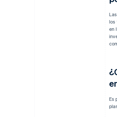
Las
los
en 
inv
com
¿
e
Es 
pla