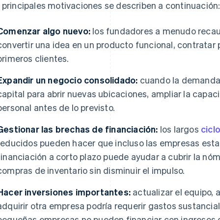
 principales motivaciones se describen a continuación
Comenzar algo nuevo:
los fundadores a menudo recaud
convertir una idea en un producto funcional, contratar pe
primeros clientes.
Expandir un negocio consolidado:
cuando la demanda 
capital para abrir nuevas ubicaciones, ampliar la capa
personal antes de lo previsto.
Gestionar las brechas de financiación:
los largos
cicl
reducidos pueden hacer que incluso las empresas esta
financiación a corto plazo puede ayudar a cubrir la nóm
compras de inventario sin disminuir el impulso.
Hacer inversiones importantes:
actualizar el equipo,
adquirir otra empresa podría requerir gastos sustancia
pequeñas empresas no pueden financiar con ingresos d