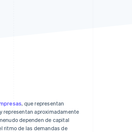
Sesiones de Stripe
2026
Descubre cómo Stripe
construye la
infraestructura
económica para la IA.
Mirar ahora
empresas
, que representan
as y representan aproximadamente
a menudo dependen de capital
 el ritmo de las demandas de