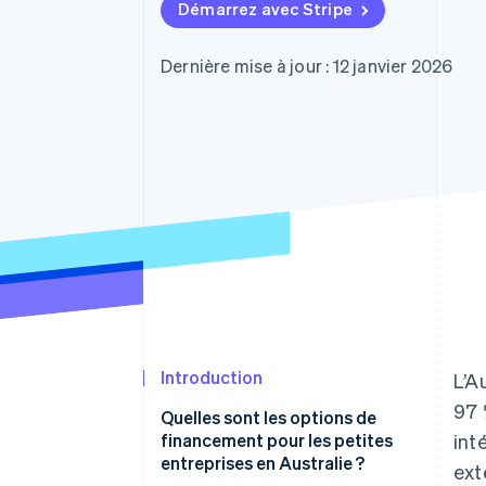
Authorization Boost
Démarrez avec Stripe
Acceptation optimisée
Link
Paiements accélérés
Dernière mise à jour : 12 janvier 2026
Financial Connections
Comptes financiers associés
Introduction
L’A
97 
Quelles sont les options de
financement pour les petites
int
entreprises en Australie ?
ext