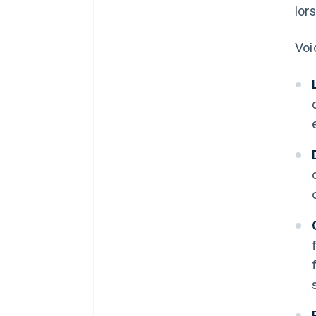
lor
Voi