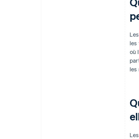
Q
pe
Les
les
où 
par
les
Q
e
Les