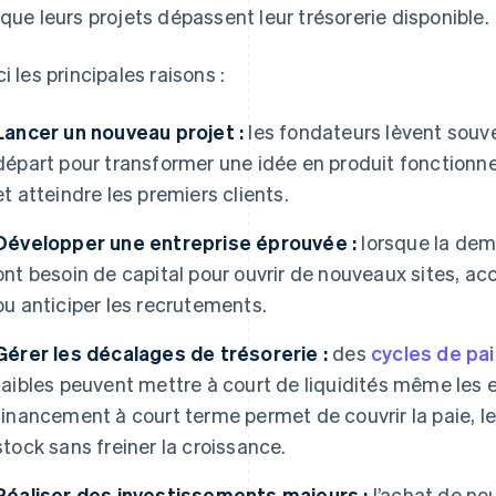
sque leurs projets dépassent leur trésorerie disponible.
ci les principales raisons :
Lancer un nouveau projet :
les fondateurs lèvent souv
départ pour transformer une idée en produit fonctionne
et atteindre les premiers clients.
Développer une entreprise éprouvée :
lorsque la dem
ont besoin de capital pour ouvrir de nouveaux sites, ac
ou anticiper les recrutements.
Gérer les décalages de trésorerie :
des
cycles de pa
faibles peuvent mettre à court de liquidités même les e
financement à court terme permet de couvrir la paie, le
stock sans freiner la croissance.
Réaliser des investissements majeurs :
l’achat de no