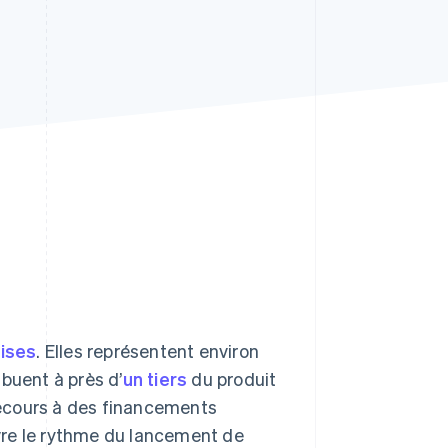
Stripe Sessions 2026
Découvrez comment
Stripe construit
l’infrastructure
économique de l’IA.
Regarder la vidéo
rises
. Elles représentent environ
buent à près d’
un tiers
du produit
 recours à des financements
uivre le rythme du lancement de