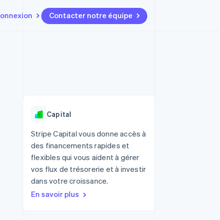
onnexion
Contacter notre équipe
Ressources
Écosystème
Contact
t marketplaces
Plus
Intégrations d'applications
Partenaires
Contacter notre équipe
Product roadmap
elle
Exemples de code
Stripe App Marketplace
Devenir partenaire
Découvrez les prochaines
r les
Blog des développeurs
évolutions
rs
État de l'API
Radar
Capital
Prévention de la fraude
ratif
Atlas
Stripe Capital vous donne accès à
Constitution de start-up
des financements rapides et
Climate
flexibles qui vous aident à gérer
Élimination du carbone
vos flux de trésorerie et à investir
Identity
dans votre croissance.
Vérification de l'identité
En savoir plus