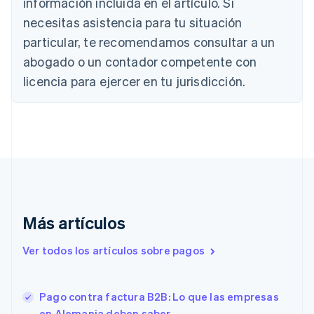
información incluida en el artículo. Si
Nederlands
Français
Deutsch
English
Brasil
necesitas asistencia para tu situación
Português
English
particular, te recomendamos consultar a un
Bulgaria
abogado o un contador competente con
English
Canadá
licencia para ejercer en tu jurisdicción.
English
Français
China continental
简体中文
English
Chipre
English
Croacia
English
Italiano
Dinamarca
English
Emiratos Árabes Unidos
Más artículos
English
Eslovaquia
Ver todos los artículos sobre pagos
English
Eslovenia
English
Italiano
Pago contra factura B2B: Lo que las empresas
España
en Alemania deben saber