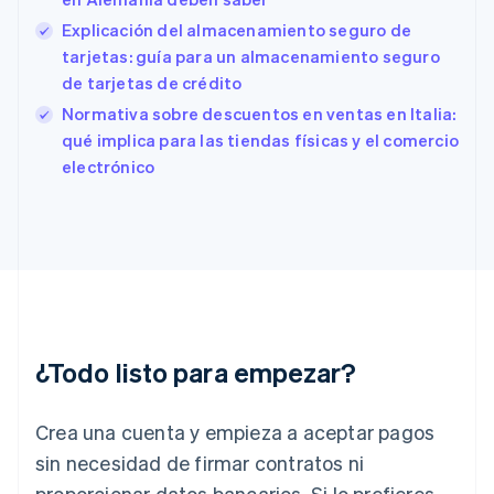
Español
English
Estados Unidos
Explicación del almacenamiento seguro de
English
Español
简体中文
tarjetas: guía para un almacenamiento seguro
Estonia
de tarjetas de crédito
English
Normativa sobre descuentos en ventas en Italia:
Finlandia
English
Svenska
qué implica para las tiendas físicas y el comercio
Francia
electrónico
Français
English
Gibraltar
English
Grecia
English
Hungría
English
India
English
¿Todo listo para empezar?
Irlanda
English
Crea una cuenta y empieza a aceptar pagos
Italia
Italiano
English
sin necesidad de firmar contratos ni
Japón
proporcionar datos bancarios. Si lo prefieres,