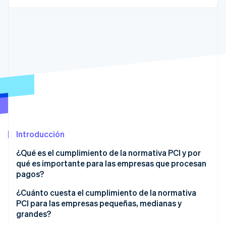
Radar
Prevención de fraude
Ecosistema
Atlas
Constitución de una startup
Socios
Climate
Stripe App Marketplace
Eliminación de dióxido de carbono
Identity
Verificación de identidad en línea
Introducción
¿Qué es el cumplimiento de la normativa PCI y por
Sesiones de Stripe 2026
qué es importante para las empresas que procesan
Descubre cómo Stripe construye la infraestructura económi
pagos?
Mirar ahora
¿Cuánto cuesta el cumplimiento de la normativa
PCI para las empresas pequeñas, medianas y
grandes?