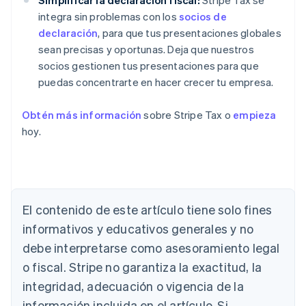
Simplificar la declaración fiscal:
Stripe Tax se
integra sin problemas con los
socios de
declaración
, para que tus presentaciones globales
sean precisas y oportunas. Deja que nuestros
socios gestionen tus presentaciones para que
puedas concentrarte en hacer crecer tu empresa.
Obtén más información
sobre Stripe Tax o
empieza
hoy.
El contenido de este artículo tiene solo fines
informativos y educativos generales y no
debe interpretarse como asesoramiento legal
Alemania
o fiscal. Stripe no garantiza la exactitud, la
Deutsch
English
integridad, adecuación o vigencia de la
Australia
English
información incluida en el artículo. Si