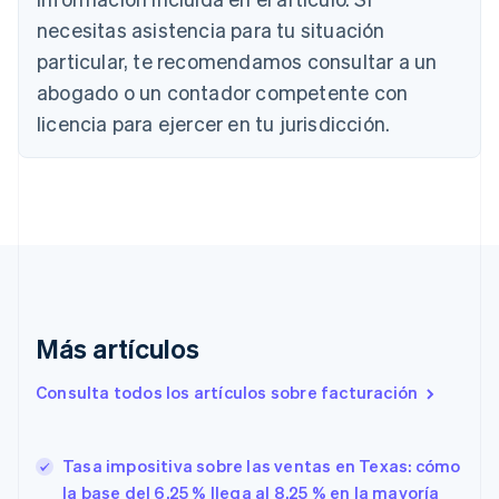
Austria
necesitas asistencia para tu situación
Deutsch
English
Bélgica
particular, te recomendamos consultar a un
Nederlands
Français
Deutsch
English
abogado o un contador competente con
Brasil
licencia para ejercer en tu jurisdicción.
Português
English
Bulgaria
English
Canadá
English
Français
China continental
简体中文
English
Chipre
English
Croacia
Más artículos
English
Italiano
Dinamarca
Consulta todos los artículos sobre facturación
English
Emiratos Árabes Unidos
English
Tasa impositiva sobre las ventas en Texas: cómo
Eslovaquia
English
la base del 6.25 % llega al 8.25 % en la mayoría