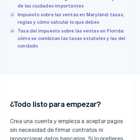
Eslovenia
de las ciudades importantes
English
Italiano
Impuesto sobre las ventas en Maryland: tasas,
España
reglas y cómo calcular lo que debes
Español
English
Estados Unidos
Tasa del impuesto sobre las ventas en Florida:
English
Español
简体中文
cómo se combinan las tasas estatales y las del
Estonia
condado
English
Finlandia
English
Svenska
Francia
Français
English
Gibraltar
English
Grecia
English
¿Todo listo para empezar?
Hungría
English
India
Crea una cuenta y empieza a aceptar pagos
English
Irlanda
sin necesidad de firmar contratos ni
English
proporcionar datos bancarios. Si lo prefieres,