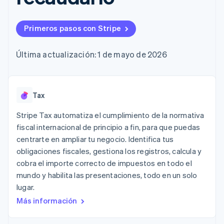
Métodos de
Recognition
Empresa
criptomonedas
de tarjetas
Gestión del dinero
Gestionar
pago
Automatización
Plataformas
suscripciones
Acceso a más
contable
Compras de
Hoja de ruta del
SaaS
Ofrecer cobro por
Primeros pasos con Stripe
de 125
Stripe Sigma
criptomoneda
producto
consumo
Terminal
Informes
integrables
Conferencia anual
Emitir tarjetas
Pagos en
personalizados
Sessions
respaldadas por
Última actualización: 1 de mayo de 2026
persona
Data Pipeline
Empleos
monedas estables
Por sector
Authorization
Sincronización
Sala de prensa
Aprovisiona y gestiona
Boost
de datos
Stripe Press
servicios con agentes
Optimizaciones
Empresas de IA
de aceptación
Tax
Economía de los
Link
creadores
Proceso de
Juegos
Contacto
Stripe Tax automatiza el cumplimiento de la normativa
Recursos
Hostelería, viajes y ocio
compra
fiscal internacional de principio a fin, para que puedas
acelerado
Financial
Contacta con ventas
centrarte en ampliar tu negocio. Identifica tus
Seguros
Integraciones de
Connections
Conviértete en socio
Medios de
aplicaciones
obligaciones fiscales, gestiona los registros, calcula y
Datos de ctas.
comunicación y
Ejemplos de código
financieras
cobra el importe correcto de impuestos en todo el
entretenimiento
Blog de
vinculadas
mundo y habilita las presentaciones, todo en un solo
Organizaciones sin
desarrolladores
fines de lucro
Estado de la API
lugar.
Servicios
Más información
Más
profesionales
Product roadmap
Sector público
Ver lo que viene
Minorista