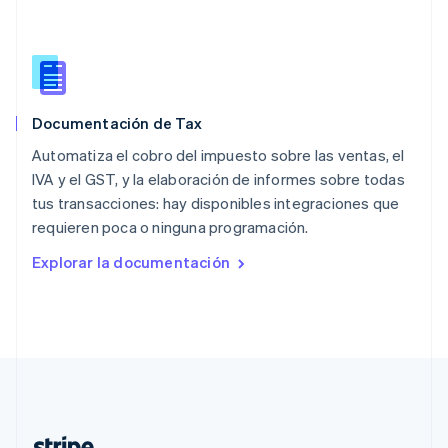
Países Bajos
Nederlands
English
Polonia
English
Portugal
Português
English
Documentación de Tax
RAE de Hong Kong, China
English
简体中文
Automatiza el cobro del impuesto sobre las ventas, el
Reino Unido
IVA y el GST, y la elaboración de informes sobre todas
English
tus transacciones: hay disponibles integraciones que
República Checa
requieren poca o ninguna programación.
English
Rumania
Explorar la documentación
English
Singapur
English
简体中文
Suecia
Svenska
English
Suiza
Deutsch
Français
Italiano
English
Tailandia
ไทย
English