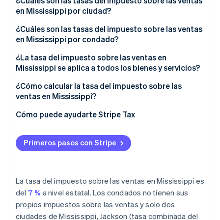
Impuestos sobre las ventas en Mississippi en 2026
¿Cuáles son las tasas del impuesto sobre las ventas
en Mississippi por ciudad?
¿Cuáles son las tasas del impuesto sobre las ventas
en Mississippi por condado?
¿La tasa del impuesto sobre las ventas en
Mississippi se aplica a todos los bienes y servicios?
Tasas reducidas
¿Cómo calcular la tasa del impuesto sobre las
ventas en Mississippi?
Exento
Cómo puede ayudarte Stripe Tax
Primeros pasos con Stripe
La tasa del impuesto sobre las ventas en Mississippi es
del
7 %
a nivel estatal. Los condados no tienen sus
propios impuestos sobre las ventas y solo dos
ciudades de Mississippi, Jackson (tasa combinada del