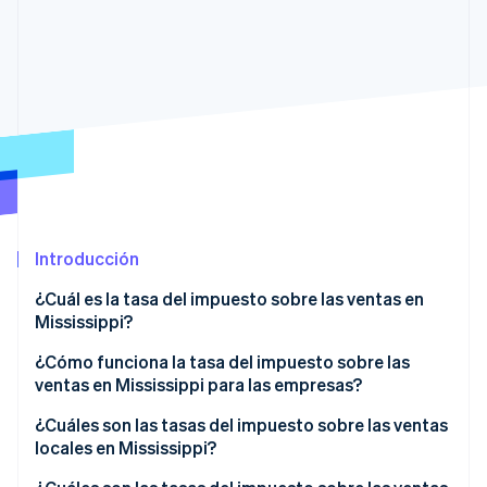
Radar
Prevención de fraude
Ecosistema
Atlas
Constitución de una startup
Socios
Climate
Stripe App Marketplace
Eliminación de dióxido de carbono
Identity
Verificación de identidad en línea
Introducción
¿Cuál es la tasa del impuesto sobre las ventas en
Mississippi?
Sesiones de Stripe 2026
Descubre cómo Stripe construye la infraestructura económi
¿Cómo funciona la tasa del impuesto sobre las
Mirar ahora
ventas en Mississippi para las empresas?
Nexo físico
¿Cuáles son las tasas del impuesto sobre las ventas
locales en Mississippi?
Nexo económico