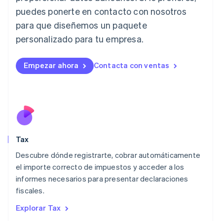
Italia
puedes ponerte en contacto con nosotros
Italiano
English
para que diseñemos un paquete
Japón
日本語
English
personalizado para tu empresa.
Letonia
English
Liechtenstein
Empezar ahora
Contacta con ventas
Deutsch
English
Lituania
English
Luxemburgo
Français
Deutsch
English
Malasia
English
简体中文
Tax
Malta
English
Descubre dónde registrarte, cobrar automáticamente
México
el importe correcto de impuestos y acceder a los
Español
English
informes necesarios para presentar declaraciones
Noruega
fiscales.
English
Nueva Zelandia
Explorar Tax
English