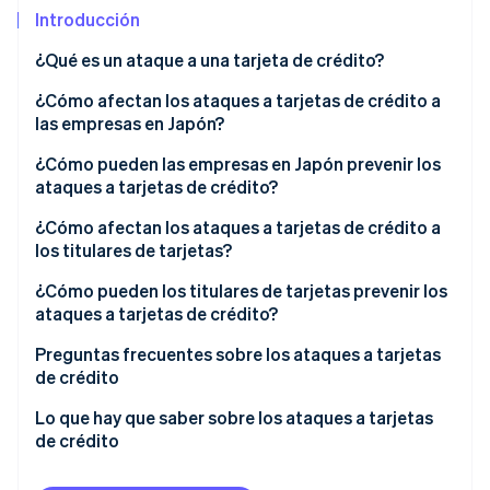
Introducción
Radar
Prevención de fraude
¿Qué es un ataque a una tarjeta de crédito?
Ecosistema
Atlas
La técnica de robo de números de tarjetas de
¿Cómo afectan los ataques a tarjetas de crédito a
Constitución de una startup
Socios
créditos
las empresas en Japón?
Climate
Stripe App Marketplace
Eliminación de dióxido de carbono
Daños por ataques a tarjetas de crédito
Aumento de los gastos de procesamiento debido a
¿Cómo pueden las empresas en Japón prevenir los
la gran cantidad de solicitudes de autorización
ataques a tarjetas de crédito?
Identity
Verificación de identidad en línea
Pérdida de oportunidades de venta y quejas de los
3D Secure
¿Cómo afectan los ataques a tarjetas de crédito a
clientes
los titulares de tarjetas?
Herramientas de medidas de protección contra
Suspensión de pagos con tarjeta de crédito
bots
Uso fraudulento de tarjeta no detectado
¿Cómo pueden los titulares de tarjetas prevenir los
ataques a tarjetas de crédito?
Pérdida de confianza del cliente y propagación de
Sistemas de detección de fraude
Nueva emisión de la tarjeta
Sesiones de Stripe 2026
daños
Prevención de ataques a tarjetas de crédito
Preguntas frecuentes sobre los ataques a tarjetas
Descubre cómo Stripe construye la infraestructura económi
Límites a las entradas de información de la tarjeta
de crédito
Mirar ahora
Cómo recuperarse de un ataque maestro de crédito
¿Cuándo se actualiza el extracto de una tarjeta de
Lo que hay que saber sobre los ataques a tarjetas
crédito?
de crédito
¿Es posible que solo se pueda hacer un uso indebido