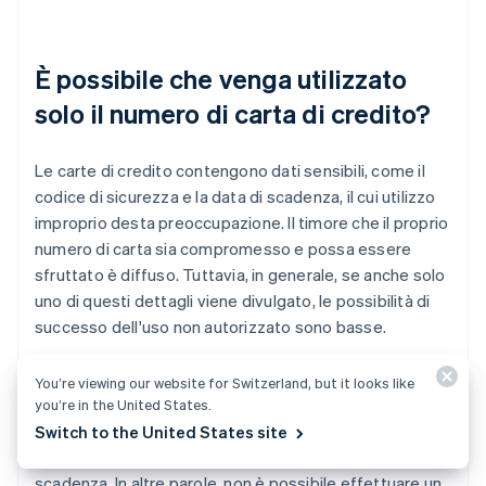
È possibile che venga utilizzato
solo il numero di carta di credito?
Le carte di credito contengono dati sensibili, come il
codice di sicurezza e la data di scadenza, il cui utilizzo
improprio desta preoccupazione. Il timore che il proprio
numero di carta sia compromesso e possa essere
sfruttato è diffuso. Tuttavia, in generale, se anche solo
uno di questi dettagli viene divulgato, le possibilità di
successo dell'uso non autorizzato sono basse.
Questo perché per fare acquisti online in un
centro
You’re viewing our website for Switzerland, but it looks like
commerciale di e-commerce
o registrarsi a servizi
you’re in the United States.
digitali su Internet, il titolare della carta deve inserire il
Switch to the United States site
numero della carta, il codice di sicurezza e la data di
scadenza. In altre parole, non è possibile effettuare un