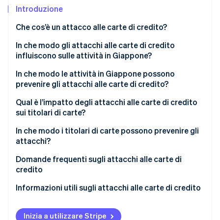
Scopri cosa ti aspetta
Introduzione
Radar
Ecosistema
Che cos’è un attacco alle carte di credito?
Prevenzione delle frodi
La tecnica di attacco
In che modo gli attacchi alle carte di credito
Partner
Atlas
Stripe App Marketplace
Costituzione di start-up
influiscono sulle attività in Giappone?
Danni da attacchi alle carte di credito
Climate
Aumento delle spese di elaborazione dovuto
In che modo le attività in Giappone possono
Rimozione del carbonio
all’elevato numero di richieste di autorizzazione
prevenire gli attacchi alle carte di credito?
Identity
Perdita di opportunità di vendita e reclami da parte
3D Secure
Qual è l’impatto degli attacchi alle carte di credito
Verifica online dell'identità
dei clienti
sui titolari di carte?
Soluzioni per contrastare i bot
Sospensione dei pagamenti con carta di credito
Uso fraudolento della carta non rilevato
In che modo i titolari di carte possono prevenire gli
Sistemi di rilevamento delle frodi
attacchi?
Perdita di fiducia dei clienti e diffusione dei danni
Riemissione della carta
Limiti all’inserimento dei dati della carta
Prevenzione degli attacchi alle carte di credito
Domande frequenti sugli attacchi alle carte di
Stripe Sessions 2026
Scopri come Stripe sta costruendo l'infrastruttura economi
credito
Come affrontare le conseguenze di un attacco alle
Guarda ora
carte di credito
Quando viene aggiornato l’estratto conto di una
Informazioni utili sugli attacchi alle carte di credito
carta di credito?
È possibile che venga utilizzato solo il numero di
Inizia a utilizzare Stripe