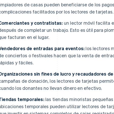
limpiadores de casas pueden beneficiarse de los pagos
complicaciones facilitados por los lectores de tarjetas.
Comerciantes y contratistas:
un lector móvil facilit
después de completar un trabajo. Esto es útil para plom
que facturan en el lugar.
Vendedores de entradas para eventos:
los lectores 
de conciertos o festivales hacen que la venta de entr
rápidas y fáciles.
Organizaciones sin fines de lucro y recaudadores de
campañas de donación, los lectores de tarjetas permi
cuando los donantes no llevan dinero en efectivo.
Tiendas temporales:
las tiendas minoristas pequeña
ubicaciones temporales pueden utilizar lectores de tar
que invertir en sistemas completos de cajas registrado