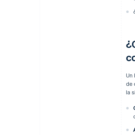
¿
c
Un 
de 
la 