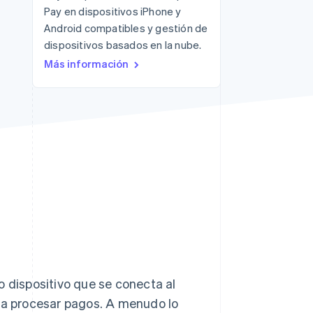
Pay en dispositivos iPhone y
Android compatibles y gestión de
dispositivos basados en la nube.
Más información
Sesiones de Stripe
2026
Descubre cómo Stripe
construye la
infraestructura
económica para la IA.
Mirar ahora
o dispositivo que se conecta al
a procesar pagos. A menudo lo