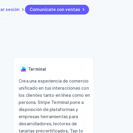
iar sesión
Comunícate con ventas
Recursos
Ecosistema
Contacto
 marketplaces
Más
Integraciones de aplicaciones
Socios
Contacta con ventas
Product roadmap
s
Ejemplos de código
Stripe App Marketplace
Conviértete en socio
Ver lo que viene
ataformas
Blog de desarrolladores
 plataformas
Estado de la API
Radar
e clientes
Prevención de fraude
 platforms
Terminal
ncieros
Atlas
Constitución de una startup
 lucro
Crea una experiencia de comercio
unificado en tus interacciones con
Climate
s y virtuales
Eliminación de dióxido de
los clientes tanto en línea como en
carbono
persona. Stripe Terminal pone a
Identity
disposición de plataformas y
Verificación de identidad en
empresas herramientas para
línea
desarrolladores, lectores de
tarjetas precertificados, Tap to