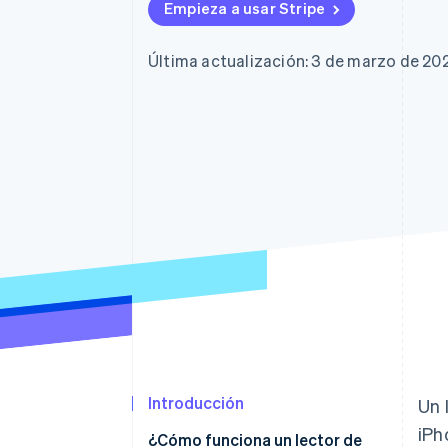
Authorization Boost
Empieza a usar Stripe
Optimizaciones de aceptación
Link
Proceso de compra acelerado
Última actualización: 3 de marzo de 20
Financial Connections
Datos de ctas. financieras
vinculadas
Introducción
Un 
iPh
¿Cómo funciona un lector de