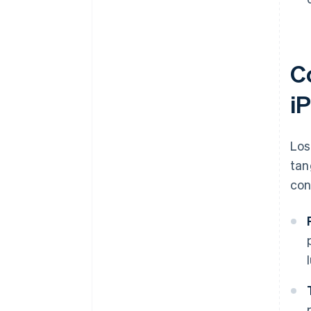
Có
i
Los
tan
con