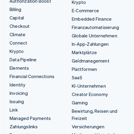
Authorization Boost
Krypto
Billing
E-Commerce
Capital
Embedded Finance
Checkout
Finanzautomatisierung
Climate
Globale Unternehmen
Connect
In-App-Zahlungen
Krypto
Marktplätze
Data Pipeline
Geldmanagement
Elements
Plattformen
Financial Connections
SaaS
Identity
KI-Unternehmen
Invoicing
Creator Economy
Issuing
Gaming
Link
Bewirtung, Reisen und
Managed Payments
Freizeit
Zahlungslinks
Versicherungen