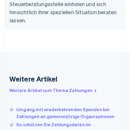
Steuerberatungsstelle einholen und sich
简体中文
English
Finnland
hinsichtlich Ihrer speziellen Situation beraten
English
Svenska
lassen.
Frankreich
Français
English
Gibraltar
English
Griechenland
English
Indien
English
Irland
Weitere Artikel
English
Italien
Italiano
English
Weitere Artikel zum Thema Zahlungen
Japan
日本語
English
Kanada
Umgang mit wiederkehrenden Spenden bei
English
Français
Zahlungen an gemeinnützige Organisationen
Kroatien
English
Italiano
So schützen Sie Zahlungsdaten im
Lettland