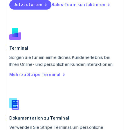
Jetzt starten
Sales-Team kontaktieren
English
Portugal
Português
English
Rumänien
English
Schweden
Svenska
English
Schweiz
Terminal
Deutsch
Français
Italiano
English
Sorgen Sie für ein einheitliches Kundenerlebnis bei
Singapur
English
简体中文
Ihren Online- und persönlichen Kundeninteraktionen.
Slowakei
Mehr zu Stripe Terminal
English
Slowenien
English
Italiano
Sonderverwaltungsregion Hongkong,
China
English
简体中文
Spanien
Dokumentation zu Terminal
Español
English
Thailand
Verwenden Sie Stripe Terminal, um persönliche