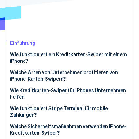
Betrugsprävention
Ecosystem
Atlas
Start-up-Gründung
Partner
Stripe App-Marktplatz
Climate
CO₂-Entnahme
Identity
Einführung
Online-Identitätsprüfung
Wie funktioniert ein Kreditkarten-Swiper mit einem
iPhone?
Welche Arten von Unternehmen profitieren von
iPhone-Karten-Swipern?
Stripe-Sessions 2026
Erfahren Sie, wie Stripe Lösungen für die Wirts
Wie Kreditkarten-Swiper für iPhones Unternehmen
Jetzt ansehen
helfen
Wie funktioniert Stripe Terminal für mobile
Zahlungen?
Welche Sicherheitsmaßnahmen verwenden iPhone-
Kreditkarten-Swiper?