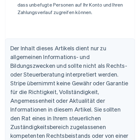
dass unbefugte Personen auf Ihr Konto und Ihren
Zahlungsverlauf zugreifen können.
Der Inhalt dieses Artikels dient nur zu
Australien
allgemeinen Informations- und
English
Belgien
Bildungszwecken und sollte nicht als Rechts-
Nederlands
Français
Deutsch
English
oder Steuerberatung interpretiert werden.
Brasilien
Stripe übernimmt keine Gewähr oder Garantie
Português
English
Bulgarien
für die Richtigkeit, Vollständigkeit,
English
Angemessenheit oder Aktualität der
Dänemark
Informationen in diesem Artikel. Sie sollten
English
Deutschland
den Rat eines in Ihrem steuerlichen
Deutsch
English
Zuständigkeitsbereich zugelassenen
Estland
English
kompetenten Rechtsbeistands oder von einer
Festlandchina