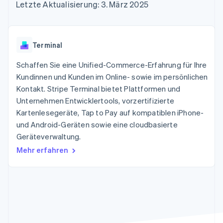
Data Pipeline
Letzte Aktualisierung: 3. März 2025
Geldmanagement
Marktplatz auf
Zugriff auf mehr als
Datensynchronisierung
Produkt-Roadmap
Plattformen
Grundlagen der
125
Stripe Sessions
SaaS
Abonnementverwaltung
Terminal
Karriere
Zahlungen vor Ort
Newsroom
So setzen Sie
Terminal
Authorization
Stripe Press
nutzungsbasierte
Boost
Abrechnung um
Schaffen Sie eine Unified-Commerce-Erfahrung für Ihre
Nach Branche
Optimierung der
Stablecoin-gestützte
Autorisierungsraten
Kundinnen und Kunden im Online- sowie im persönlichen
Karten ausgeben: So
Link
KI-Unternehmen
Kontakt
geht´s
Kontakt. Stripe Terminal bietet Plattformen und
Beschleunigter
Creator Economy
Bereitstellung und
Unternehmen Entwicklertools, vorzertifizierte
Bezahlvorgang
Gaming
Verwaltung von
Sales-Team
Kartenlesegeräte, Tap to Pay auf kompatiblen iPhone-
Financial
Bewirtung, Reisen und
Diensten mit Agenten
kontaktieren
Connections
Freizeit
und Android-Geräten sowie eine cloudbasierte
Partner werden
Verbundene
Versicherungen
Geräteverwaltung.
Medien und
Finanzdaten
Unterhaltung
Mehr erfahren
Ressourcen
Gemeinnützige
Organisationen
Fachdienstleistungen
App-Integrationen
Mehr
Öffentlicher Sektor
Code-Beispiele
Product roadmap
Einzelhandel
Entwickler-Blog
Ausblick
API-Status
Radar