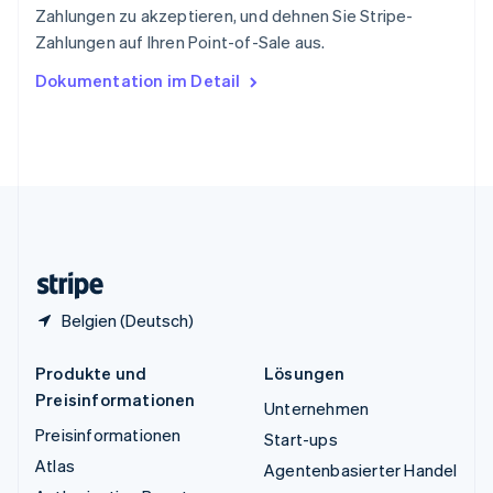
ไทย
English
Zahlungen zu akzeptieren, und dehnen Sie Stripe-
Tschechische Republik
Zahlungen auf Ihren Point-of-Sale aus.
English
Ungarn
Dokumentation im Detail
English
Vereinigte Arabische Emirate
English
Vereinigte Staaten
English
Español
简体中文
Vereinigtes Königreich
English
Zypern
English
Belgien (Deutsch)
Produkte und
Lösungen
Preisinformationen
Unternehmen
Preisinformationen
Start-ups
Atlas
Agentenbasierter Handel