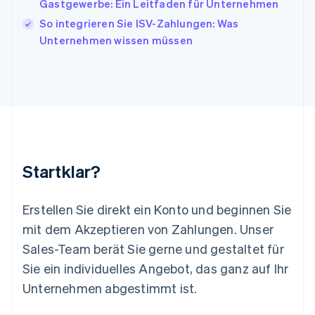
Gastgewerbe: Ein Leitfaden für Unternehmen
English
So integrieren Sie ISV-Zahlungen: Was
Liechtenstein
Unternehmen wissen müssen
Deutsch
English
Litauen
English
Luxemburg
Français
Deutsch
English
Malaysia
English
简体中文
Malta
English
Startklar?
Mexiko
Español
English
Neuseeland
Erstellen Sie direkt ein Konto und beginnen Sie
English
mit dem Akzeptieren von Zahlungen. Unser
Niederlande
Nederlands
English
Sales-Team berät Sie gerne und gestaltet für
Norwegen
Sie ein individuelles Angebot, das ganz auf Ihr
English
Österreich
Unternehmen abgestimmt ist.
Deutsch
English
Polen