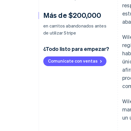
res
est
Más de $200,000
aba
en carritos abandonados antes
de utilizar Stripe
Wil
reg
¿Todo listo para empezar?
hab
Comunícate con ventas
úni
afi
pro
com
Wil
mar
un 