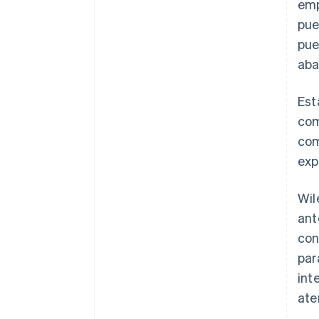
emp
pue
pue
aba
Est
com
com
exp
Wil
ant
con
par
int
ate