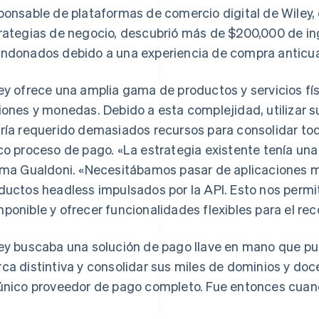
ponsable de plataformas de comercio digital de Wiley,
rategias de negocio, descubrió más de $200,000 de ing
ndonados debido a una experiencia de compra anticu
ey ofrece una amplia gama de productos y servicios fís
iones y monedas. Debido a esta complejidad, utilizar 
ría requerido demasiados recursos para consolidar tod
co proceso de pago. «La estrategia existente tenía una
rma Gualdoni. «Necesitábamos pasar de aplicaciones m
ductos headless impulsados por la API. Esto nos permit
ponible y ofrecer funcionalidades flexibles para el reco
ey buscaba una solución de pago llave en mano que p
ca distintiva y consolidar sus miles de dominios y doc
único proveedor de pago completo. Fue entonces cuand