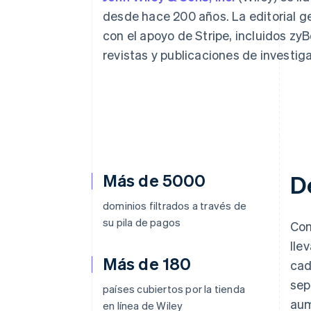
Authorization Boost
Optimizaciones de aceptación
desde hace 200 años. La editorial g
Link
con el apoyo de Stripe, incluidos zy
Proceso de compra acelerado
Financial Connections
revistas y publicaciones de investi
Datos de ctas. financieras
vinculadas
Más de 5000
D
dominios filtrados a través de
su pila de pagos
Com
lle
Más de 180
cad
sep
países cubiertos por la tienda
aum
en línea de Wiley