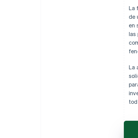
La 
de 
en 
las
com
fen
La 
sol
par
inv
tod