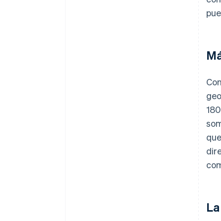
pue
Má
Con
geo
180
som
que
dir
com
La