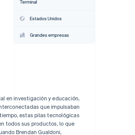
Terminal
Estados Unidos
Sesiones de Stripe
Grandes empresas
2026
Descubre cómo Stripe
construye la
infraestructura
económica para la IA.
Mirar ahora
l en investigación y educación,
 interconectadas que impulsaban
tiempo, estas pilas tecnológicas
en todos sus productos, lo que
 Cuando Brendan Gualdoni,