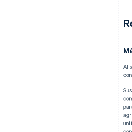
R
Má
Al 
con
Sus
com
par
agr
uni
con