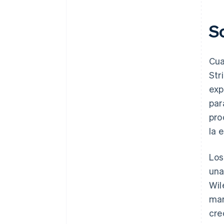
S
Cua
Str
exp
par
pro
la 
Los
una
Wil
mar
cre